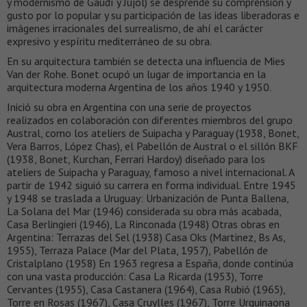
y modernismo de Gaudí y Jujol) se desprende su comprensión y
gusto por lo popular y su participación de las ideas liberadoras e
imágenes irracionales del surrealismo, de ahí el carácter
expresivo y espíritu mediterráneo de su obra.
En su arquitectura también se detecta una influencia de Mies
Van der Rohe. Bonet ocupó un lugar de importancia en la
arquitectura moderna Argentina de los años 1940 y 1950.
Inició su obra en Argentina con una serie de proyectos
realizados en colaboración con diferentes miembros del grupo
Austral, como los ateliers de Suipacha y Paraguay (1938, Bonet,
Vera Barros, López Chas), el Pabellón de Austral o el sillón BKF
(1938, Bonet, Kurchan, Ferrari Hardoy) diseñado para los
ateliers de Suipacha y Paraguay, famoso a nivel internacional. A
partir de 1942 siguió su carrera en forma individual. Entre 1945
y 1948 se traslada a Uruguay: Urbanización de Punta Ballena,
La Solana del Mar (1946) considerada su obra más acabada,
Casa Berlingieri (1946), La Rinconada (1948) Otras obras en
Argentina: Terrazas del Sel (1938) Casa Oks (Martinez, Bs As,
1955), Terraza Palace (Mar del Plata, 1957), Pabellón de
Cristalplano (1958) En 1963 regresa a España, donde continúa
con una vasta producción: Casa La Ricarda (1953), Torre
Cervantes (1955), Casa Castanera (1964), Casa Rubió (1965),
Torre en Rosas (1967), Casa Cruylles (1967), Torre Urquinaona