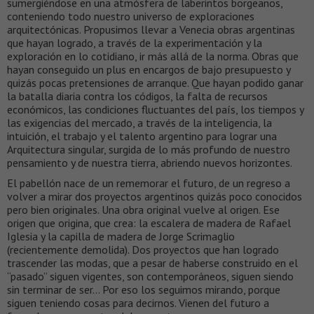
sumergiéndose en una atmósfera de laberintos borgeanos,
conteniendo todo nuestro universo de exploraciones
arquitectónicas. Propusimos llevar a Venecia obras argentinas
que hayan logrado, a través de la experimentación y la
exploración en lo cotidiano, ir más allá de la norma. Obras que
hayan conseguido un plus en encargos de bajo presupuesto y
quizás pocas pretensiones de arranque. Que hayan podido ganar
la batalla diaria contra los códigos, la falta de recursos
económicos, las condiciones fluctuantes del país, los tiempos y
las exigencias del mercado, a través de la inteligencia, la
intuición, el trabajo y el talento argentino para lograr una
Arquitectura singular, surgida de lo más profundo de nuestro
pensamiento y de nuestra tierra, abriendo nuevos horizontes.
El pabellón nace de un rememorar el futuro, de un regreso a
volver a mirar dos proyectos argentinos quizás poco conocidos
pero bien originales. Una obra original vuelve al origen. Ese
origen que origina, que crea: la escalera de madera de Rafael
Iglesia y la capilla de madera de Jorge Scrimaglio
(recientemente demolida). Dos proyectos que han logrado
trascender las modas, que a pesar de haberse construido en el
“pasado” siguen vigentes, son contemporáneos, siguen siendo
sin terminar de ser… Por eso los seguimos mirando, porque
siguen teniendo cosas para decirnos. Vienen del futuro a