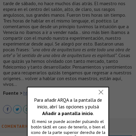
tarde de sábado, no hace muchos días atrás. El maestro nos
espera en el centro del salón, alto, de claro, sus rasgos
angulosos, sus grandes manos. Fueron tres horas sin tiempo.
Tres horas de hablar en el mismo lenguaje, el poético. Le
comentamos que desde un principio tuvimos la intuición que a
Venecia no íbamos a ir a vender nada… sino más bien íbamos a
compartir con el mundo nuestra experimentación, nuestro
experimentar desde aquí. Se alegró por esto. Bastaron unas
pocas frases:
“una obra de arquitectura es ante todo una obra de
arte” o “el sentido de una obra de arquitectura es espiritual”
. Cosas
que quizás ya hemos olvidado con tanto mercado, tanto
fideicomiso y tanto desarrollador. Pensamientos y sentimientos
que para recuperarlos quizás tengamos que regresar a nuestros
orígenes… volver a hablar con estos maestros, están aquí,
vivos…
Fuente >
http://www.revistanotas.org/
COMENTARIOS