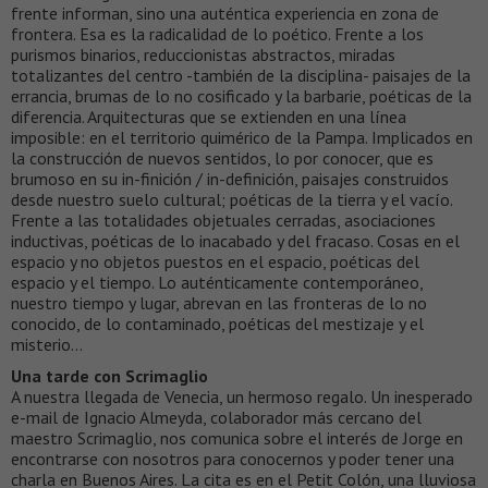
frente informan, sino una auténtica experiencia en zona de
frontera. Esa es la radicalidad de lo poético. Frente a los
purismos binarios, reduccionistas abstractos, miradas
totalizantes del centro -también de la disciplina- paisajes de la
errancia, brumas de lo no cosificado y la barbarie, poéticas de la
diferencia. Arquitecturas que se extienden en una línea
imposible: en el territorio quimérico de la Pampa. Implicados en
la construcción de nuevos sentidos, lo por conocer, que es
brumoso en su in-finición / in-definición, paisajes construidos
desde nuestro suelo cultural; poéticas de la tierra y el vacío.
Frente a las totalidades objetuales cerradas, asociaciones
inductivas, poéticas de lo inacabado y del fracaso. Cosas en el
espacio y no objetos puestos en el espacio, poéticas del
espacio y el tiempo. Lo auténticamente contemporáneo,
nuestro tiempo y lugar, abrevan en las fronteras de lo no
conocido, de lo contaminado, poéticas del mestizaje y el
misterio…
Una tarde con Scrimaglio
A nuestra llegada de Venecia, un hermoso regalo. Un inesperado
e-mail de Ignacio Almeyda, colaborador más cercano del
maestro Scrimaglio, nos comunica sobre el interés de Jorge en
encontrarse con nosotros para conocernos y poder tener una
charla en Buenos Aires. La cita es en el Petit Colón, una lluviosa