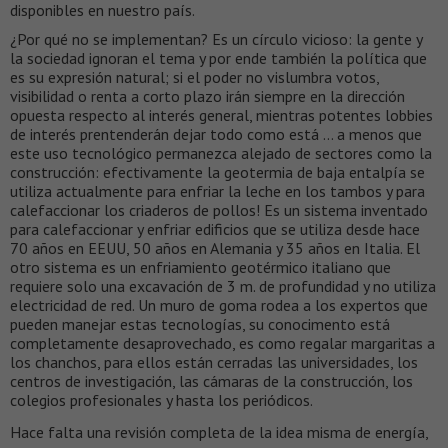
disponibles en nuestro país.
¿Por qué no se implementan? Es un círculo vicioso: la gente y
la sociedad ignoran el tema y por ende también la política que
es su expresión natural; si el poder no vislumbra votos,
visibilidad o renta a corto plazo irán siempre en la dirección
opuesta respecto al interés general, mientras potentes lobbies
de interés prentenderán dejar todo como está … a menos que
este uso tecnológico permanezca alejado de sectores como la
construcción: efectivamente la geotermia de baja entalpía se
utiliza actualmente para enfriar la leche en los tambos y para
calefaccionar los criaderos de pollos! Es un sistema inventado
para calefaccionar y enfriar edificios que se utiliza desde hace
70 años en EEUU, 50 años en Alemania y 35 años en Italia. El
otro sistema es un enfriamiento geotérmico italiano que
requiere solo una excavación de 3 m. de profundidad y no utiliza
electricidad de red. Un muro de goma rodea a los expertos que
pueden manejar estas tecnologías, su conocimento está
completamente desaprovechado, es como regalar margaritas a
los chanchos, para ellos están cerradas las universidades, los
centros de investigación, las cámaras de la construcción, los
colegios profesionales y hasta los periódicos.
Hace falta una revisión completa de la idea misma de energía,