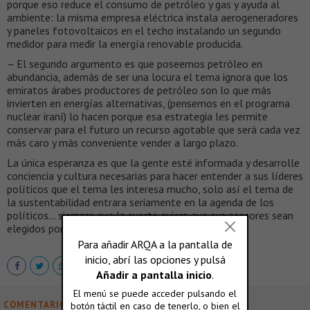
porque eso reduce el consumo de petróleo y gas y ayuda al
ambiente: la misma empresa eléctrica instala aerogeneradores
y paneles fotovoltaicos en el techo instalando un segundo
medidor para medir la energía renovable producida.
– El segundo argumento es que poseemos petróleo en
abundancia, además de ser una locura el tema ignora que los
emiratos árabes productores de petróleo son lo que más
invierten en energías alternativas, (pensemos en el programa
nuclear iraní) lo hacen porque esa estrategia les permite
conservar para el futuro un recurso agotable que será cada vez
más caro y más conveniente vender a largo plazo.
La única esperanza es que la gente esté informada y desarrolle
conciencia y cultura necesarias para hacer entender a sus líderes
políticos que el tema les interesa mucho, solo así el tema de
la sustentabilidad entrara seriamente en la agenda de los
políticos… siempre que la suerte quiera que sus asesores sean
elegidos por mérito y no per cecanías partidarias.
COMENTARIOS