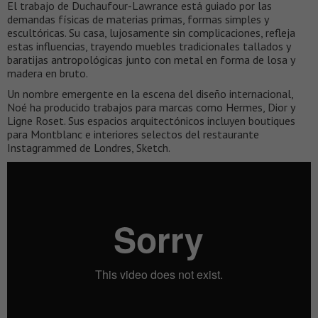
El trabajo de Duchaufour-Lawrance está guiado por las
demandas físicas de materias primas, formas simples y
escultóricas. Su casa, lujosamente sin complicaciones, refleja
estas influencias, trayendo muebles tradicionales tallados y
baratijas antropológicas junto con metal en forma de losa y
madera en bruto.
Un nombre emergente en la escena del diseño internacional,
Noé ha producido trabajos para marcas como Hermes, Dior y
Ligne Roset. Sus espacios arquitectónicos incluyen boutiques
para Montblanc e interiores selectos del restaurante
Instagrammed de Londres, Sketch.