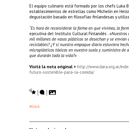
El equipo culinario está formado por los chefs Luka B
establecimientos de estrellas como Michelin en Helsi
degustación basado en filosofías finlandesas y utili
“Es hora de reconsiderar la forma en que vivimos, la fo
ejecutiva del Instituto Cultural Finlandés . «
Nuestros 
mil millones de vasos plásticos se desechan y se envían a
reciclables? ¿Y si nuestro empaque diario estuviera hecho
microplásticos tóxicos en nuestro suelo y suministro d
que durarán toda la vida?»
Visitá la nota original >
http://www.dara.org.ar/ind
futuro-sostenible-para-la-comida/
0
#DArA