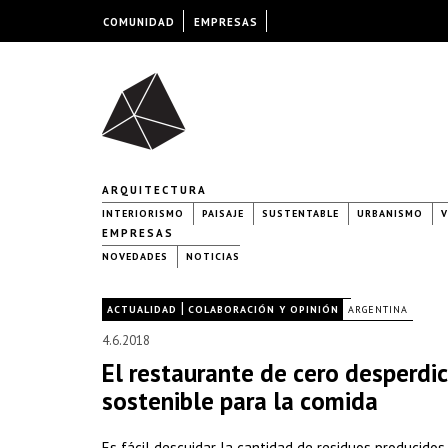
COMUNIDAD
EMPRESAS
ARQUITECTURA
INTERIORISMO
PAISAJE
SUSTENTABLE
URBANISMO
V
EMPRESAS
NOVEDADES
NOTICIAS
|
|
ACTUALIDAD
COLABORACIÓN Y OPINIÓN
ARGENTINA
4.6.2018
El restaurante de cero desperdi
sostenible para la comida
Es fácil descuidar la cantidad de residuos producidos 