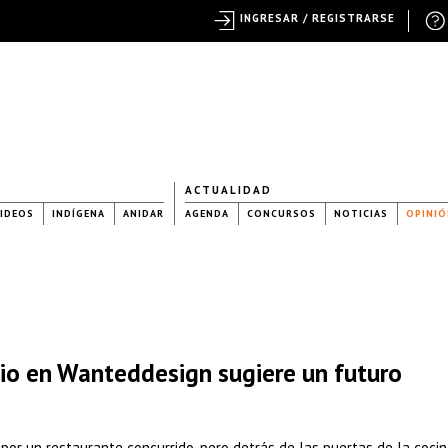
INGRESAR / REGISTRARSE
ACTUALIDAD
IDEOS
INDÍGENA
ANIDAR
AGENDA
CONCURSOS
NOTICIAS
OPINIÓ
cio en Wanteddesign sugiere un futuro
por un restaurante concurrido, pero detrás de las puertas de la cocin