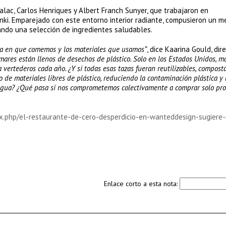
alac, Carlos Henriques y Albert Franch Sunyer, que trabajaron en
nki. Emparejado con este entorno interior radiante, compusieron un 
zando una selección de ingredientes saludables.
rma en que comemos y los materiales que usamos”
, dice Kaarina Gould, dir
mares están llenos de desechos de plástico. Solo en los Estados Unidos, m
 vertederos cada año. ¿Y si todas esas tazas fueran reutilizables, compost
 de materiales libres de plástico, reduciendo la contaminación plástica y 
e agua? ¿Qué pasa si nos comprometemos colectivamente a comprar solo pr
ex.php/el-restaurante-de-cero-desperdicio-en-wanteddesign-sugiere
Enlace corto a esta nota: