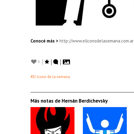
Conocé más >
http://www.eliconodelasemana.com.ar
0
#El ícono de la semana
Más notas de Hernán Berdichevsky