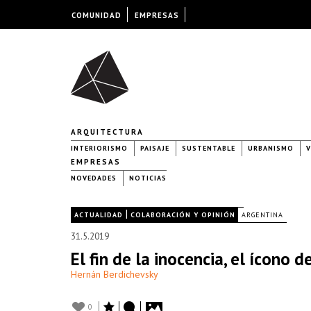
COMUNIDAD
EMPRESAS
ARQUITECTURA
INTERIORISMO
PAISAJE
SUSTENTABLE
URBANISMO
V
EMPRESAS
NOVEDADES
NOTICIAS
|
|
ACTUALIDAD
COLABORACIÓN Y OPINIÓN
ARGENTINA
31.5.2019
El fin de la inocencia, el ícono 
Hernán Berdichevsky
0