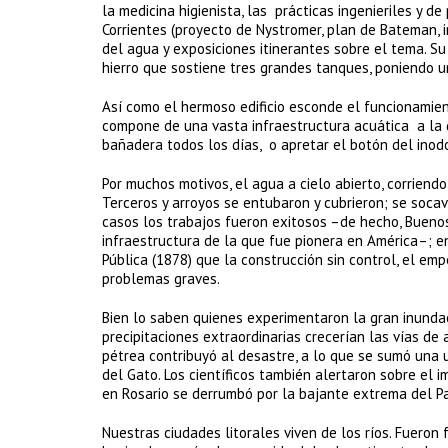
la medicina higienista, las prácticas ingenieriles y de
Corrientes (proyecto de Nystromer, plan de Bateman,
del agua y exposiciones itinerantes sobre el tema. Su 
hierro que sostiene tres grandes tanques, poniendo u
Así como el hermoso edificio esconde el funcionamie
compone de una vasta infraestructura acuática a la 
bañadera todos los días, o apretar el botón del inod
Por muchos motivos, el agua a cielo abierto, corriendo
Terceros y arroyos se entubaron y cubrieron; se socav
casos los trabajos fueron exitosos –de hecho, Buenos 
infraestructura de la que fue pionera en América–; e
Pública (1878) que la construcción sin control, el e
problemas graves.
Bien lo saben quienes experimentaron la gran inunda
precipitaciones extraordinarias crecerían las vías d
pétrea contribuyó al desastre, a lo que se sumó una ur
del Gato. Los científicos también alertaron sobre el 
en Rosario se derrumbó por la bajante extrema del Pa
Nuestras ciudades litorales viven de los ríos. Fueron