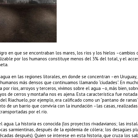
ligro en que se encontraban los mares, los ríos y los hielos –cambios 
tilizable por los humanos constituye menos del 3% del total, y el acce
neta.
agua en las regiones litorales, en donde se concentran –en Uruguay,
os humanos más densos que continuamos llamando “ciudades”. En much
por ríos, arroyos y terceros, vivimos sobre el agua –o, más bien, sobr
royos de cerros y montaña nos es ajena. Esta característica fue notada
del Riachuelo, por ejemplo, era calificado como un “pantano de ranas”
iento de un barrio que convivía con la inundación –las casas, realizada
ransportadas por el río.
l agua. La historia es conocida (los proyectos rivadavianos; las insta
ocas sarmientinas, después de la epidemia de cólera; los desagües plu
adas después). Quien se interese en esta historia, que cruza los sa