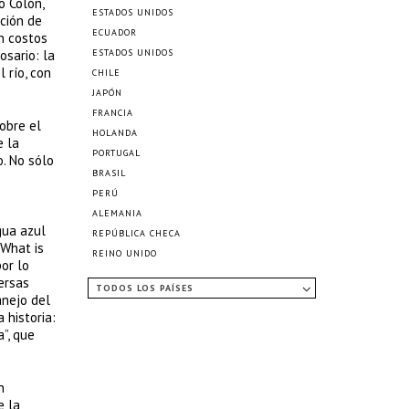
o Colón,
ESTADOS UNIDOS
ción de
ECUADOR
in costos
osario: la
ESTADOS UNIDOS
 río, con
CHILE
JAPÓN
FRANCIA
obre el
HOLANDA
e la
PORTUGAL
. No sólo
BRASIL
PERÚ
ALEMANIA
gua azul
REPÚBLICA CHECA
 What is
REINO UNIDO
or lo
ersas
TODOS LOS PAÍSES
anejo del
historia:
a”, que
n
e la