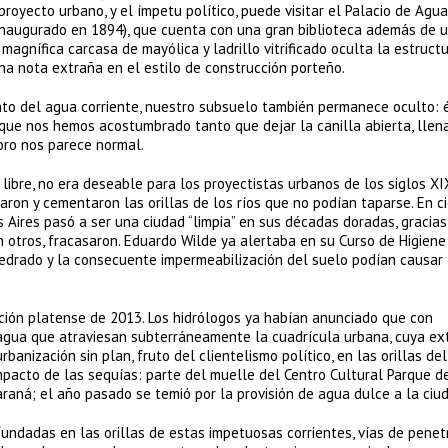
 proyecto urbano, y el ímpetu político, puede visitar el Palacio de Agu
 inaugurado en 1894), que cuenta con una gran biblioteca además de
magnífica carcasa de mayólica y ladrillo vitrificado oculta la estruct
na nota extraña en el estilo de construcción porteño.
nto del agua corriente, nuestro subsuelo también permanece oculto: 
que nos hemos acostumbrado tanto que dejar la canilla abierta, llena
oro nos parece normal.
 libre, no era deseable para los proyectistas urbanos de los siglos XI
aron y cementaron las orillas de los ríos que no podían taparse. En c
Aires pasó a ser una ciudad “limpia” en sus décadas doradas, gracias
n otros, fracasaron. Eduardo Wilde ya alertaba en su Curso de Higiene
mpedrado y la consecuente impermeabilización del suelo podían causar
ción platense de 2013. Los hidrólogos ya habían anunciado que con
e agua que atraviesan subterráneamente la cuadrícula urbana, cuya ex
banización sin plan, fruto del clientelismo político, en las orillas del
impacto de las sequías: parte del muelle del Centro Cultural Parque 
raná; el año pasado se temió por la provisión de agua dulce a la ciu
 fundadas en las orillas de estas impetuosas corrientes, vías de penet