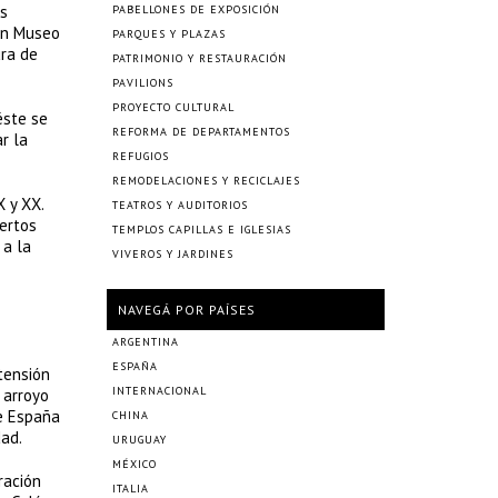
as
PABELLONES DE EXPOSICIÓN
 un Museo
PARQUES Y PLAZAS
ura de
PATRIMONIO Y RESTAURACIÓN
PAVILIONS
PROYECTO CULTURAL
éste se
REFORMA DE DEPARTAMENTOS
r la
REFUGIOS
REMODELACIONES Y RECICLAJES
X y XX.
TEATROS Y AUDITORIOS
iertos
TEMPLOS CAPILLAS E IGLESIAS
 a la
VIVEROS Y JARDINES
NAVEGÁ POR PAÍSES
ARGENTINA
ESPAÑA
tensión
INTERNACIONAL
 arroyo
de España
CHINA
dad.
URUGUAY
MÉXICO
ración
ITALIA