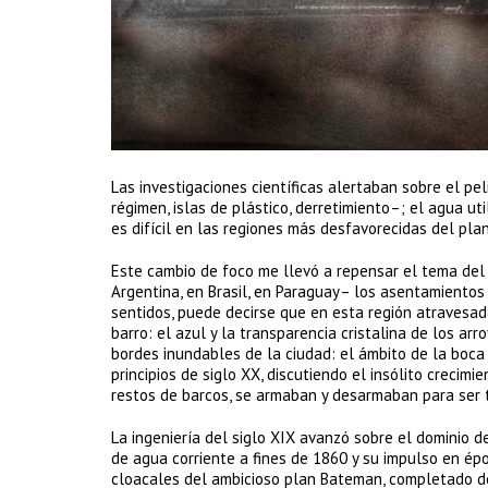
Las investigaciones científicas alertaban sobre el pe
régimen, islas de plástico, derretimiento–; el agua u
es difícil en las regiones más desfavorecidas del pla
Este cambio de foco me llevó a repensar el tema del 
Argentina, en Brasil, en Paraguay– los asentamient
sentidos, puede decirse que en esta región atravesada 
barro: el azul y la transparencia cristalina de los ar
bordes inundables de la ciudad: el ámbito de la boca 
principios de siglo XX, discutiendo el insólito crecim
restos de barcos, se armaban y desarmaban para ser t
La ingeniería del siglo XIX avanzó sobre el dominio de
de agua corriente a fines de 1860 y su impulso en ép
cloacales del ambicioso plan Bateman, completado déc