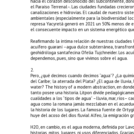
hacia el corazón desconocido del subcontinente, do
el Paraíso Terrenal–. Las ciudades fundadas creciero
canalizaciones e hidrovías. El caudal de nuestro siste
ambientales (especialmente para la biodiversidad loca
represa Yacyretá generó en 2021 un 50% menos de elec
el consecuente impacto en un sistema energético que 
Reafirmando la íntima relación de nuestras ciudades
acuífero guaraní –agua dulce subterránea, transfronte
geohidróloga santafecina Ofelia Tujchneider. Los ac
dependemos, pues, sino que vivimos sobre el agua.
2.
Pero, ¿qué decimos cuando decimos “agua”? ¿La química
del Caribe; la aterrada del Plata? ¿El agua de lluvia,
water? The history of a modern abstraction, en donde 
tanto posee una historia. Litpon divide pedagógicam
cualidades a los “tipos de agua” –lluvia, mar, ríos– c
agua como la romana jamás mezclaban en el acueduct
la historia de los lugares. La famosa fuente de Ortygi
huye del acoso del dios fluvial Alfeo, la emigración gr
H2O, en cambio, es el agua moderna, definida por Lavoi
historias, mitos, lugares, ni usos diferenciados. Grac