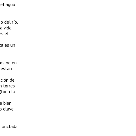
 el agua
 del río.
a vida
es el
ta es un
dos no en
 están
ación de
n torres
(toda la
e bien
o clave
a anclada