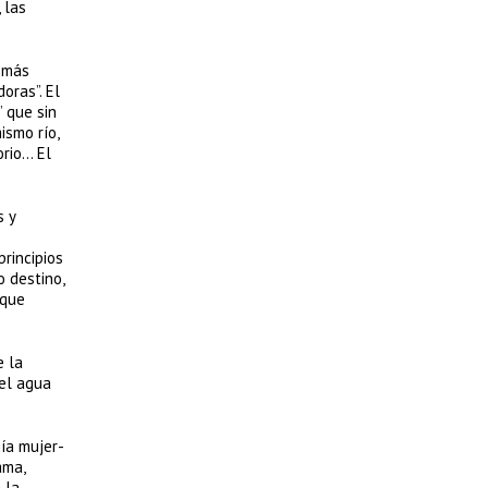
 las
o más
oras”. El
” que sin
ismo río,
orio… El
s y
principios
o destino,
 que
e la
 el agua
ía mujer-
ama,
 la