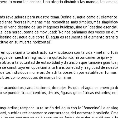
 pero la mano las conoce. Una alegría dinámica las maneja, las amasa,
s más reveladores para nuestro tema. Define al agua como el element
ediante fuerzas humanas más recónditas, más simples, más simplificad
te el vano destino de las imágenes huidizas, sino un “destino esencial
la idea heracliteana de movilidad: “No nos bañamos dos veces en el m
destino del agua que corre. El agua es realmente el elemento transit
cluye en su muerte horizontal”.
 en oposición a lo abstracto, su vinculación con la vida –metamorfosi
os de nuestra imaginación arquitectónica, históricamente (pre- y
able; a la voluntad de estabilidad y distinción que también guió los 
a se constituyó en oposición a la transitoriedad y fragilidad de nuestr
e los individuos murieran. De allí la obsesión por establecer formas
nocibles como productos de manos humanas.
a –acueductos, canalizaciones, drenajes. Es que el agua es enemiga d
 se pueden trazar centros, límites, figuras geométricas estables; en
anguardias; tampoco la relación del agua con lo “femenino”. La analog
mami, pueblos recientemente contactados del noroeste brasileño, Om
 a un ser-pez que se dejó capturar en forma de mujer, e inició con ella