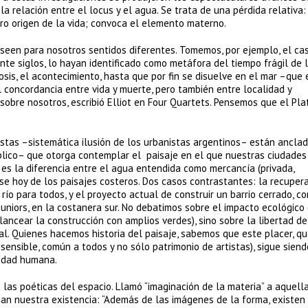
 la relación entre el locus y el agua. Se trata de una pérdida relativa:
ro origen de la vida; convoca el elemento materno.
seen para nosotros sentidos diferentes. Tomemos, por ejemplo, el caso
te siglos, lo hayan identificado como metáfora del tiempo frágil de l
is, el acontecimiento, hasta que por fin se disuelve en el mar –que 
ícil concordancia entre vida y muerte, pero también entre localidad y
 sobre nosotros, escribió Elliot en Four Quartets. Pensemos que el Pla
costas –sistemática ilusión de los urbanistas argentinos– están ancla
úblico– que otorga contemplar el paisaje en el que nuestras ciudades
es la diferencia entre el agua entendida como mercancía (privada,
se hoy de los paisajes costeros. Dos casos contrastantes: la recuper
 río para todos, y el proyecto actual de construir un barrio cerrado, co
Juniors, en la costanera sur. No debatimos sobre el impacto ecológico 
alancear la construcción con amplios verdes), sino sobre la libertad de
ial. Quienes hacemos historia del paisaje, sabemos que este placer, qu
ensible, común a todos y no sólo patrimonio de artistas), sigue siend
cidad humana.
las poéticas del espacio. Llamó “imaginación de la materia” a aquell
nan nuestra existencia: “Además de las imágenes de la forma, existen