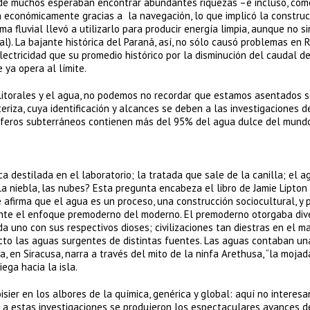
nde muchos esperaban encontrar abundantes riquezas –e incluso, com
n económicamente gracias a la navegación, lo que implicó la construc
ma fluvial llevó a utilizarlo para producir energía limpia, aunque no s
l). La bajante histórica del Paraná, así, no sólo causó problemas en R
tricidad que su promedio histórico por la disminución del caudal del
ya opera al límite.
 litorales y el agua, no podemos no recordar que estamos asentados s
riza, cuya identificación y alcances se deben a las investigaciones d
uíferos subterráneos contienen más del 95% del agua dulce del mundo
 destilada en el laboratorio; la tratada que sale de la canilla; el a
 la niebla, las nubes? Esta pregunta encabeza el libro de Jamie Lipton
afirma que el agua es un proceso, una construcción sociocultural, y p
ente el enfoque premoderno del moderno. El premoderno otorgaba div
ada uno con sus respectivos dioses; civilizaciones tan diestras en el m
o las aguas surgentes de distintas fuentes. Las aguas contaban una 
a, en Siracusa, narra a través del mito de la ninfa Arethusa, “la mojad
iega hacia la isla.
sier en los albores de la química, genérica y global: aquí no interesa
ias a estas investigaciones se produjeron los espectaculares avances d