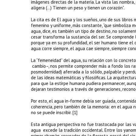
imágenes directas de la materia. La vista las nombra,
aligera (…) Tienen un peso y tienen un corazón”.
La cita es de El agua y los sueños, uno de sus libro
femenino y uniforme, más constante, “que simboliza m
agua, dice, es también un tipo de destino, no solamen
cesar transforma la sustancia del ser. Se comprende 
porque ya en su profundidad, el ser humano tiene el 
agua corre siempre, el agua cae siempre, siempre con
La “femeneidad” del agua, su relación con lo concreto
cambio–, nos permite comprender más a fondo los rasg
posmodernidad) aferrada a lo sólido, palpable y perdur
de las ideas matemáticas y filosóficas. La arquitectur
para que la estirpe humana pudiera permanecer, aunqu
dejaran testimonios a través de generaciones, reco
Por esto, el agua in-forme debía ser guiada, contenid
coherencia, pero también de la memoria: en el agua no
no se puede inscribir. [1]
Esta antigua perspectiva no fue trastocada por las v
agua excede la tradición occidental. Entre los yano
primer chamán, recreador de la floresta, pescó del río