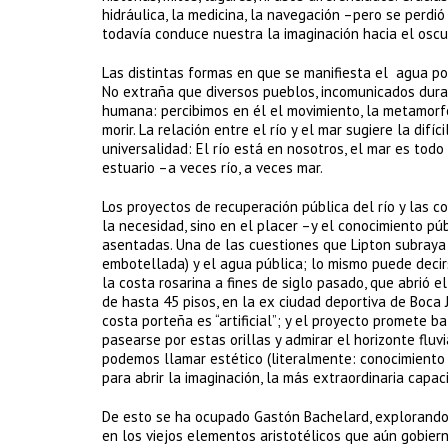
hidráulica, la medicina, la navegación –pero se perdió
todavía conduce nuestra la imaginación hacia el oscu
Las distintas formas en que se manifiesta el agua po
No extraña que diversos pueblos, incomunicados duran
humana: percibimos en él el movimiento, la metamorfos
morir. La relación entre el río y el mar sugiere la dif
universalidad: El río está en nosotros, el mar es todo
estuario –a veces río, a veces mar.
Los proyectos de recuperación pública del río y las 
la necesidad, sino en el placer –y el conocimiento p
asentadas. Una de las cuestiones que Lipton subraya 
embotellada) y el agua pública; lo mismo puede decir
la costa rosarina a fines de siglo pasado, que abrió el
de hasta 45 pisos, en la ex ciudad deportiva de Boca 
costa porteña es “artificial”; y el proyecto promete b
pasearse por estas orillas y admirar el horizonte fluv
podemos llamar estético (literalmente: conocimiento s
para abrir la imaginación, la más extraordinaria capa
De esto se ha ocupado Gastón Bachelard, explorando 
en los viejos elementos aristotélicos que aún gobier