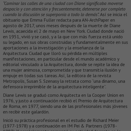
“Caminar las calles de una ciudad con Diane significaba moverse
despacio y con atención y frecuentemente, detenerse por completo
cuando la discusión se superponía a todo lo demás”.
Así se inicia el
obituario que Emma Fuller redacta para AN-ArchPaper en
agosto de 2017, unos meses después de la muerte de Diane
Lewis, acaecida el 2 de mayo en New York. Ciudad donde nació
en 1951, vivió y se casó, y a la que con más fuerza está unido
su legado, en sus obras construidas y fundamentalmente en sus
aportaciones a la investigación y la enseñanza de la
Arquitectura. Ciudad que lloró su pérdida en múltiples
manifestaciones, en particular desde el mundo académico y
editorial vinculado a la Arquitectura, donde se repite la idea de
una mujer animosa, comprometida y que transmitía ilusión y
empuje en todas sus tareas. Así, la editora de la revista
Metropolis, Susan S. Szenasy la retrata como “una dinamo, una
defensora irreprimible de la arquitectura inteligente”.
Diane Lewis se graduó como Arquitecta en la Cooper Union en
1976, y justo a continuación recibió el Premio de Arquitectura
de Roma, en 1977, siendo una de las profesionales más jóvenes
en recibir este galardón.
Inició su práctica profesional en el estudio de Richard Meier
(1977-1978) y a continuación en IM Pei & Partners (1978-