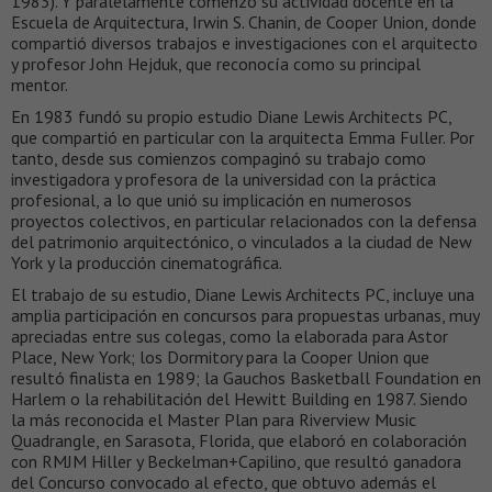
1983). Y paralelamente comenzó su actividad docente en la
Escuela de Arquitectura, Irwin S. Chanin, de Cooper Union, donde
compartió diversos trabajos e investigaciones con el arquitecto
y profesor John Hejduk, que reconocía como su principal
mentor.
En 1983 fundó su propio estudio Diane Lewis Architects PC,
que compartió en particular con la arquitecta Emma Fuller. Por
tanto, desde sus comienzos compaginó su trabajo como
investigadora y profesora de la universidad con la práctica
profesional, a lo que unió su implicación en numerosos
proyectos colectivos, en particular relacionados con la defensa
del patrimonio arquitectónico, o vinculados a la ciudad de New
York y la producción cinematográfica.
El trabajo de su estudio, Diane Lewis Architects PC, incluye una
amplia participación en concursos para propuestas urbanas, muy
apreciadas entre sus colegas, como la elaborada para Astor
Place, New York; los Dormitory para la Cooper Union que
resultó finalista en 1989; la Gauchos Basketball Foundation en
Harlem o la rehabilitación del Hewitt Building en 1987. Siendo
la más reconocida el Master Plan para Riverview Music
Quadrangle, en Sarasota, Florida, que elaboró en colaboración
con RMJM Hiller y Beckelman+Capilino, que resultó ganadora
del Concurso convocado al efecto, que obtuvo además el