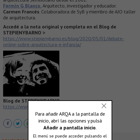
Fermín G Blanco.
Arquitecto, investigador y educador.
Carmen Francés
. Colaboradora de SyB y miembro de AJO taller
de arquitectura.
Accedé a la nota original y completa en el Blog de
STEPIENYBARNO >
https://www.stepienybarno.es/blog/2020/05/01/debate-
online-sobre-arquitectura-e-infancia/
Blog de STEPIENYBARNO
https://www.stepienybarno.es/blog/