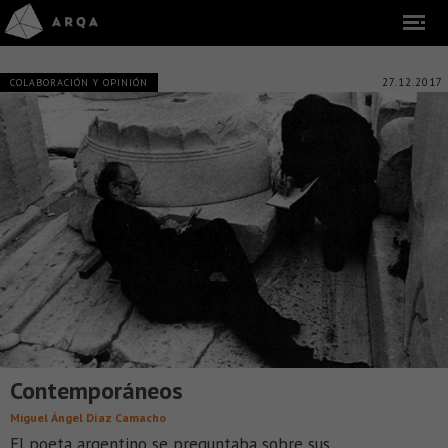
27.12.2017
COLABORACIÓN Y OPINIÓN
Contemporáneos
Miguel Ángel Díaz Camacho
El poeta argentino se preguntaba sobre sus