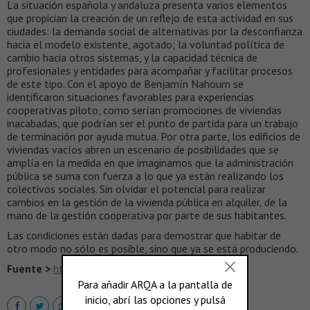
La situación española y andaluza presenta varios elementos
que propician la creación de un reflejo de esta actividad en sus
ciudades: la demanda social de alternativas por la desconfianza
hacia el modelo existente, agotado; la voluntad política de
cambio hacia otros sistemas, y la capacidad técnica de
profesionales y entidades para acompañar y facilitar procesos
de este tipo. Con el apoyo de Benjamín Nahoum se
identificaron situaciones favorables para experiencias
cooperativas piloto, como serían promociones de viviendas
inacabadas, que podrían ser el punto de partida para un trabajo
de terminación por ayuda mutua. Por otra parte, los edificios de
viviendas vacíos abren un escenario de posibilidades que se
amplía en la medida en que imaginamos que la administración
pública se suma con fuerza a lo que ya están realizando los
colectivos sociales. Sin olvidar el potencial para realizar
cambios en la gestión de la vivienda pública en alquiler, de la
mano de la gestión cooperativa por parte de sus habitantes.
Las condiciones están dadas para demostrar que habitar de
otro modo no sólo es posible, sino que ya se está produciendo.
Fuente >
http://www.laciudadviva.org/