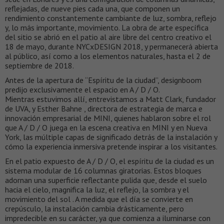
reflejadas, de nueve pies cada una, que componen un
rendimiento constantemente cambiante de luz, sombra, reflejo
y, lo más importante, movimiento. La obra de arte específica
del sitio se abrió en el patio al aire libre del centro creativo el
18 de mayo, durante NYCxDESIGN 2018, y permanecerá abierta
al público, así como a los elementos naturales, hasta el 2 de
septiembre de 2018.
Antes de la apertura de “Espíritu de la ciudad”, designboom
predijo exclusivamente el espacio en A / D / O.
Mientras estuvimos allí, entrevistamos a Matt Clark, fundador
de UVA, y Esther Bahne , directora de estrategia de marca e
innovación empresarial de MINI, quienes hablaron sobre el rol
que A / D / O juega en la escena creativa en MINI y en Nueva
York, las múltiple capas de significado detrás de la instalación y
cómo la experiencia inmersiva pretende inspirar a los visitantes.
En el patio expuesto de A / D / O, el espíritu de la ciudad es un
sistema modular de 16 columnas giratorias. Estos bloques
adornan una superficie reflectante pulida que, desde el suelo
hacia el cielo, magnifica la luz, el reflejo, la sombra y el
movimiento del sol . A medida que el día se convierte en
crepúsculo, la instalación cambia drásticamente, pero
impredecible en su carácter, ya que comienza a iluminarse con