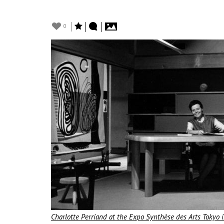
0
Charlotte Perriand at the Expo Synthèse des Arts Toky