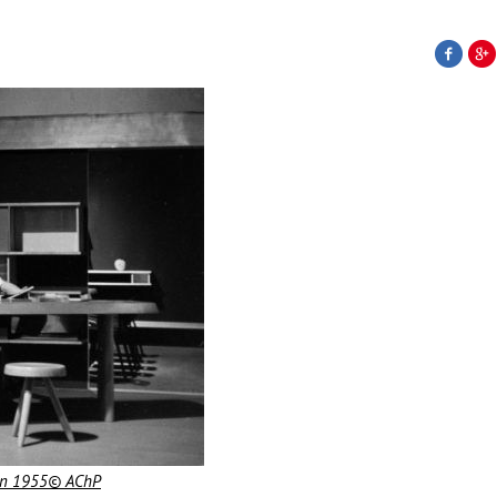
o in 1955© AChP