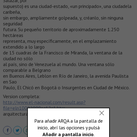
Salazar, por
supuesto) es una ciudad-estado, «un principado», una ciudadela
caribeña,
sin embargo, ampliamente golpeada, y, créanlo, sin ninguna
seguridad
futura. Su pequeño territorio de aproximadamente 1.250
hectáreas
representa, muy específicamente, en el emplazamiento
extendido a lo largo
de 15 cuadras de la Francisco de Miranda, la ventana de la
ciudad no sólo
al país, sino de Venezuela al mundo. Una ventana sólo
comparable a Belgrano
en Buenos Aires, Leblon en Río de Janeiro, la avenida Paulista
en Sao
Paulo, El Chicó en Bogotá o Insurgentes en Ciudad de México.
Version completa:
http://www.el-nacional.com/result.asp?
file=eln10092000pc12s1.htm
arquitectura