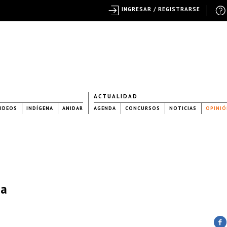
INGRESAR / REGISTRARSE
ACTUALIDAD
IDEOS
INDÍGENA
ANIDAR
AGENDA
CONCURSOS
NOTICIAS
OPINIÓ
ia