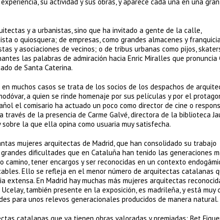
experiencia, su actividad y sus obras, y aparece cada una en una gra
itectas y a urbanistas, sino que ha invitado a gente de la calle,
ista o quiosquera; de empresas, como grandes almacenes y franquicia
stas y asociaciones de vecinos; o de tribus urbanas como pijos, skater
antes las palabras de admiración hacia Enric Miralles que pronuncia 
ado de Santa Caterina.
; en muchos casos se trata de los socios de los despachos de arquite
odóvar, a quien se rinde homenaje por sus películas y por el protag
añol el comisario ha actuado un poco como director de cine o respon
 a través de la presencia de Carme Galvé, directora de la biblioteca J
y sobre la que ella opina como usuaria muy satisfecha.
antas mujeres arquitectas de Madrid, que han consolidado su trabajo
as grandes dificultades que en Cataluña han tenido las generaciones 
do camino, tener encargos y ser reconocidas en un contexto endogámi
ables. Ello se refleja en el menor número de arquitectas catalanas 
ia extensa. En Madrid hay muchas más mujeres arquitectas reconocid
 Ucelay, también presente en la exposición, es madrileña, y está muy 
ades para unos relevos generacionales producidos de manera natural.
ectas catalanas que ya tienen obras valoradas y premiadas: Bet Figue