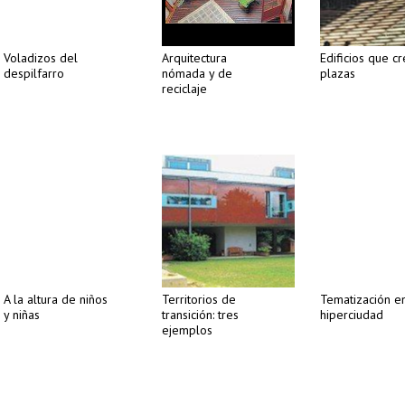
Voladizos del
Arquitectura
Edificios que c
despilfarro
nómada y de
plazas
reciclaje
A la altura de niños
Territorios de
Tematización en
y niñas
transición: tres
hiperciudad
ejemplos