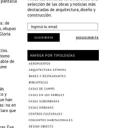
n pantalla
selección de las obras y noticias más
destacadas de arquitectura, diseño y
construcción.
s; de
s, okupas
Gloria
SUSCRIBIRSE
DESUSCRIBITE
ctos.
onismo
NAVEGÁ POR TIPOLOGÍAS
sable de
AEROPUERTOS
aume
ARQUITECTURA EFÍMERA
BARES Y RESTAURANTES
BIBLIOTECAS
más
CASAS DE CAMPO
co y
CASAS EN LOS ÁRBOLES
que han
CASAS SUBURBANAS
as: no en
CASAS URBANAS
claro que
CENTROS CULTURALES
CONJUNTOS HABITACIONALES
ras, Eva
DESIGN OBJECTS