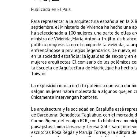
Publicado en El País.
Para representar a la arquitectura española en la X 
septiembre, el Ministerio de Vivienda ha hecho una a
ha seleccionado a 100 mujeres, una parte de ellas arq
ministra de Vivienda, María Antonia Trujillo, es blanc
política progresista en el campo de la vivienda, la a
enfrentándose a privilegios legendarios. De nuevo, 
en la sociedad española: la igualdad de sexos y, en el
mujeres arquitectas. El comisario de los polémicos c
la Escuela de Arquitectura de Madrid, que ha hecho la
Taiwan.
La exposición marca un hito polémico que va a dar mu
salgan mujeres habrá molestado a algunos que, en c
únicamente intervengan hombres.
La arquitectura y la sociedad en Cataluña está repre
de Barcelona; Benedetta Tagliabue, con el mercado de
Carme Pigem, del equipo RCR, con la biblioteca munic
paisajistas, Imma Jansana y Teresa Galí-Isard; interv
escritoras Rosa Regás y Maruja Torres, y la editora de