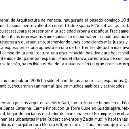
Bienal de Arquitectura de Venecia, inaugurada el pasado domingo 10 
puesta sumamente valiente: con el título España F (Nosotras las ciuda
uitectas, para representar a la sociedad urbana española. Precisamen
o de críticas interesadas y mezquinas, lo es por haber iniciado una aut
rquitectura y el urbanismo, promoviendo unas condiciones más justas y
esta exposición es una apuesta en uno de los frentes de lucha más a
 campo de la arquitectura, una discriminación positiva para hacer visi
ontenidos del pabellón español, Manuel Blanco, catedrático de compo
 selección, ha recibido el día de la inauguración un gran premio otor
cho que hablar: 2006 ha sido el año de las arquitectas españolas. Q
ambio, encuentran tan normal que en muchos ámbitos y actividades
sentada por las arquitectas Beth Galí, con la zona de baños en el Fó
 Santa Caterina; Carme Pinós, con la Torre Cube en Guadalajara, Méxi
ipal, hogar de ancianos e interior de manzana en el Eixample; hay obr
ienen las urbanistas Maria Rubert deVentós y Zaida Muxí, y hablan las
 libros de arquitectura Mónica Gili, entre otras. Cada personaje invita