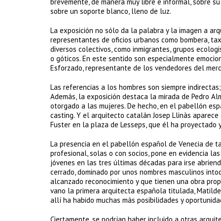
brevemente, de manera muy libre e informal, sobre su 
sobre un soporte blanco, lleno de luz.
La exposición no sólo da la palabra y la imagen a arqu
representantes de oficios urbanos como bombera, tax
diversos colectivos, como inmigrantes, grupos ecologi
o góticos. En este sentido son especialmente emocion
Esforzado, representante de los vendedores del merc
Las referencias a los hombres son siempre indirectas
Además, la exposición destaca la mirada de Pedro Alm
otorgado a las mujeres. De hecho, en el pabellón esp
casting. Y el arquitecto catalán Josep Llinàs aparece
Fuster en la plaza de Lesseps, que él ha proyectado 
La presencia en el pabellón español de Venecia de t
profesional, solas o con socios, pone en evidencia l
jóvenes en las tres últimas décadas para irse abrien
cerrado, dominado por unos nombres masculinos intoc
alcanzado reconocimiento y que tienen una obra prop
vano la primera arquitecta española titulada, Matilde
allí ha habido muchas más posibilidades y oportunid
Ciertamente, se podrían haber incluido a otras arquit