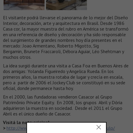
El visitante podrá llevarse el panorama de lo mejor del Diseño
Interior, decoración, arte y arquitectura en Brasil. Desde 1986
Casa cor, la mayor muestra del rubro en América se transformó
en una referencia de diseño y decoración y ha sido responsable
del surgimiento de grandes nombres hoy día presentes en el
mercado: Joao Armentano, Roberto Migotto, Sig
Bergamin, Brunete Fraccaroli, Débora Aguiar, Léo Shehtman y
muchos otros.
La idea surgió durante una visita a Casa Foa en Buenos Aires de
dos amigas: Yolanda Figueiredo y Angelica Rueda. En los
primeros años, la muestra rotaba de lugar y crecía en escala,
pero a partir de 2006 el Jockey Club se constituyó en su sede
oficial, donde permanece hasta hoy.
En el 2000, las fundadoras vendieron Casacor al Grupo
Patrimônio Private Equity. En 2008, los grupos Abril y Dória
adquirieron la muestra en sociedad. Desde el 2011 el Grupo
Abril es el único dueño de Casacor.
Visitá la nota original
>
http://www.dara.org.ar/index.php/casa-cor-sao-paulo/