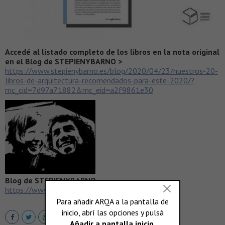
Accedé al listado completo de los libros en la nota original
en el Blog de STEPIENYBARNO >
https://www.stepienybarno.es/blog/2020/04/23/nuestros-20-
libros-de-arquitectura-recomendados-para-este-2020/?
mc_cid=7d97a71882&mc_eid=a2f9861e30
Blog de STEPIENYBARNO
https://www.stepienybarno.es/blog/