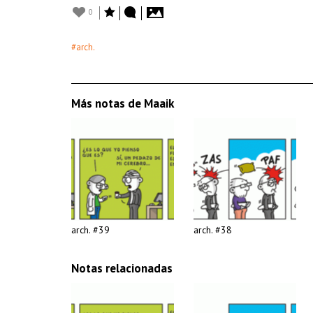
0
#arch.
Más notas de Maaik
arch. #39
arch. #38
Notas relacionadas