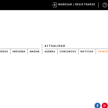
INGRESAR / REGISTRARSE
ACTUALIDAD
IDEOS
INDÍGENA
ANIDAR
AGENDA
CONCURSOS
NOTICIAS
OPINIÓ