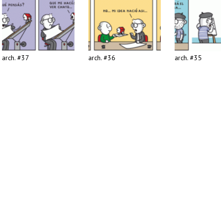
arch. #37
arch. #36
arch. #35