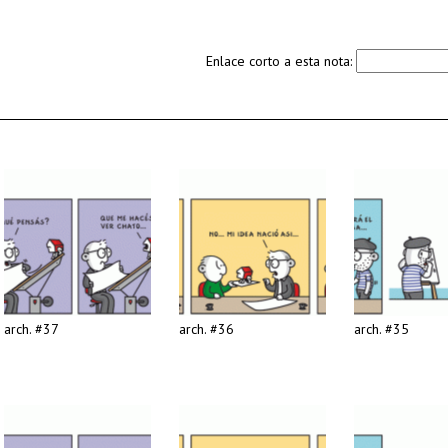
Enlace corto a esta nota:
arch. #37
arch. #36
arch. #35