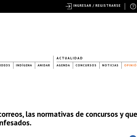
INGRESAR / REGISTRARSE
ACTUALIDAD
IDEOS
INDÍGENA
ANIDAR
AGENDA
CONCURSOS
NOTICIAS
OPINIÓ
correos, las normativas de concursos y qu
onfesados.