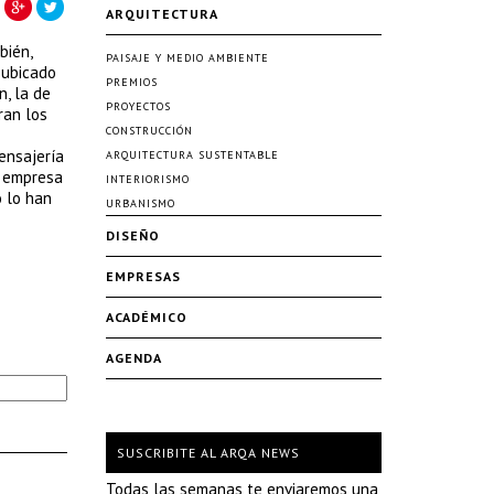
ARQUITECTURA
bién,
PAISAJE Y MEDIO AMBIENTE
 ubicado
PREMIOS
n, la de
PROYECTOS
ran los
CONSTRUCCIÓN
ensajería
ARQUITECTURA SUSTENTABLE
a empresa
INTERIORISMO
o lo han
URBANISMO
DISEÑO
EMPRESAS
ACADÉMICO
AGENDA
SUSCRIBITE AL ARQA NEWS
Todas las semanas te enviaremos una