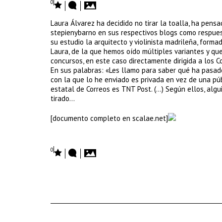
0
Laura Álvarez ha decidido no tirar la toalla, ha pens
stepienybarno en sus respectivos blogs como respues
su estudio la arquitecto y violinista madrileña, form
Laura, de la que hemos oído múltiples variantes y qu
concursos, en este caso directamente dirigida a los C
En sus palabras: «Les llamo para saber qué ha pasad
con la que lo he enviado es privada en vez de una pú
estatal de Correos es TNT Post. (…) Según ellos, algu
tirado…
[documento completo en scalae.net]
0