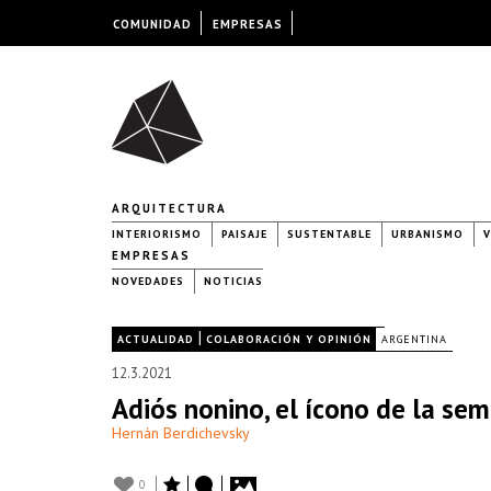
COMUNIDAD
EMPRESAS
ARQUITECTURA
INTERIORISMO
PAISAJE
SUSTENTABLE
URBANISMO
V
EMPRESAS
NOVEDADES
NOTICIAS
|
|
ACTUALIDAD
COLABORACIÓN Y OPINIÓN
ARGENTINA
12.3.2021
Adiós nonino, el ícono de la se
Hernán Berdichevsky
0