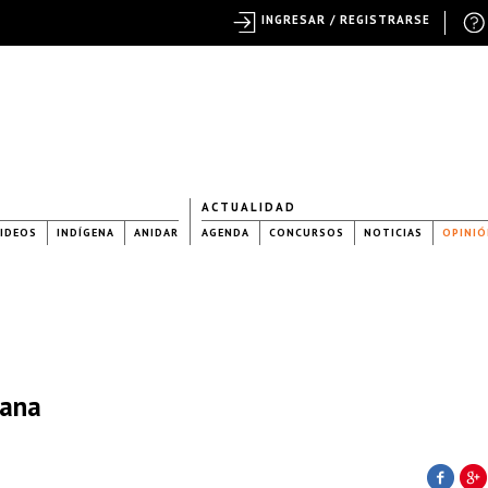
INGRESAR / REGISTRARSE
ACTUALIDAD
IDEOS
INDÍGENA
ANIDAR
AGENDA
CONCURSOS
NOTICIAS
OPINIÓ
mana