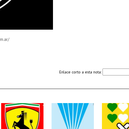
m.ar/
Enlace corto a esta nota: