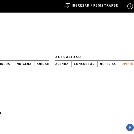
INGRESAR / REGISTRARSE
ACTUALIDAD
IDEOS
INDÍGENA
ANIDAR
AGENDA
CONCURSOS
NOTICIAS
OPINIÓ
A