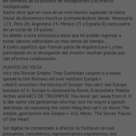
en términos de su proceso de Inscripciones y su efecto
multiplicador.
Baste decir que en cosa de un mes hemos superado la meta
Inicial de doscientos inscritos (comunicándose desde: Venezuela
123; Perú 26; Argentina 24; México 23 y España 9) como parte
de un total de 19 países…
Es debido a este entusiasta inicio que he podido regresar a
estas labores editoriales un mes antes de tiempo…
A todos aquellos que forman parte de Arquitectura-L y han
participado en la divulgación del evento: muchas gracias por
tan efectiva colaboración…
PUNTOS DE VISTA
«It’s the Roman Empire. That Corinthian column is a weed
spread by the Romans all over western Europe.»
«And it smothers the history of Europe. You can’t see Europe
because of it. Europe is obsessed by Rome. Everywhere Marble
Arches and ARCS DE TRIOMPHE. You never get away from it. It
is like some old gentleman who has lost his way in a speech
and keeps on repeating the same thing.And can’t sit down.’The
empire, gentlemen-the Empire.» -H.G. Wells- The Secret Places
of the Heart
Ser digital ha comenzado a afectar la forma en la cual
pensamos, concebimos, representamos,exponemos, nos