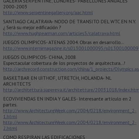
GALERIA SERPENTINE, LONDRES- PABELLONES ANUALES
2000-2003
http://www.serpentinegallery.org/aac.html
SANTIAGO CALATRAVA- NODO DE TRANSITO DEL WTC EN N.Y.
¿ Será su mejor edificación ?
http://www.hughpearman.com/articles5/calatrava.html
JUEGOS OLIMPICOS- ATENAS 2004. Obras en desarrollo…
http://www.internimagazine.it/s013001000095/s013001000
JUEGOS OLIMPICOS- CHINA, 2008
Espectacular cobertura de los proyectos de arquitectura…!
http://archrecord.construction.com/china/1_projects/Olympics.a
BASKETBAR EN UITHOF, UTRETCH, HOLANDA- NL
ARCHITECTS
http://architettura.supereva.it/architetture/20031018/index.ht
ECOVIVIENDAS EN INDIA Y GALES- Interesante artículo en 2
partes.
http://www.ArchitectureWeek.com/2004/0218/environment_2-
1.html
http://www.ArchitectureWeek.com/2004/0218/environment_2-
2.html
COMO RESPIRAN LAS EDIFICACIONES