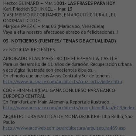
Hector GUIMARD – Mar. 10
01- LAS FRASES PARA HOY
Karl Friedrich SCHINKEL – Mar. 13
Y ASI MISMO RECORDAMOS, EN ARQUITECTURA-L, EL
ONOMASTICO DE:
Marjorie PAEZ C. – Mar. 03 (Maracaibo, Venezuela)
Vaya a ella nuestro afectuoso abrazo de felicitaciones..!
03- NOTICIEROS (FUENTES/ TEMAS DE ACTUALIDAD)
>> NOTICIAS RECIENTES
APROBADO PLAN MAESTRO DE ELEPHANT & CASTLE
Para un desarrollo de 11 años de duración. Recuperación urbana
y ecológica ilustrada con excelentes dibujos…
En el nodo que une las Areas Central y Sur de londres.
http://www.arcspace.com/architects/cruz_ortiz/index.htm
COOP HIMMELB(L)AU GANA CONCURSO PARA BANCO
EUROPEO CENTRAL
En Frankfurt am Main, Alemania. Reportaje ilustrado…
http://www.arcspace.com/architects/coop_himelblau/ECB/index
ARQUiTECTURA NAUTICA DE MONA DRUCKER- Ilha Belha, Sao
Paulo
http://www.arcoweb.com.br/arquitetura/arquitetura469.asp