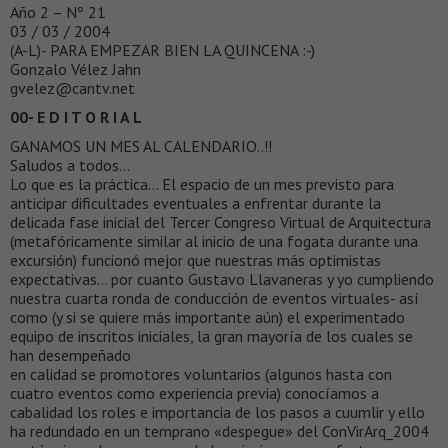
Año 2 – Nº 21
03 / 03 / 2004
(A-L)- PARA EMPEZAR BIEN LA QUINCENA :-)
Gonzalo Vélez Jahn
gvelez@cantv.net
00- E D I T O R I A L
GANAMOS UN MES AL CALENDARIO..!!
Saludos a todos…
Lo que es la práctica… El espacio de un mes previsto para
anticipar dificultades eventuales a enfrentar durante la
delicada fase inicial del Tercer Congreso Virtual de Arquitectura
(metafóricamente similar al inicio de una fogata durante una
excursión) funcionó mejor que nuestras más optimistas
expectativas… por cuanto Gustavo Llavaneras y yo cumpliendo
nuestra cuarta ronda de conducción de eventos virtuales- así
como (y si se quiere más importante aún) el experimentado
equipo de inscritos iniciales, la gran mayoría de los cuales se
han desempeñado
en calidad se promotores voluntarios (algunos hasta con
cuatro eventos como experiencia previa) conocíamos a
cabalidad los roles e importancia de los pasos a cuumlir y ello
ha redundado en un temprano «despegue» del ConVirArq_2004