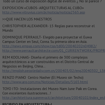
Todo un curso de exposición digital de eventos ¿ No le parece ?
EXPOSICION «CUBOS- ARQUITECTURAS AL CUBO»
http://www.vitruvius.com.br/noticia/noticia2565.asp
>>QUE HACEN LOS MAESTROS
CHRISTOPHER ALEXANDER- 15 Reglas para reconstruir el
Mundo
DOMINIQUE PERRAULT- Elegido para proyectar el Euwa
Campus Center en Seul, Corea. Su primera obra en Asia.
http://news.empas.com/show.tsp/td00/20040202n04982/
http://www.perraultarchitecte.com/01_CURRENTWORK/PROP
REM KOOLHAAS- Diseña el primero de 300 complejos
arquitectónicos a ser construídos en el Distrito Central de
Negocios en Beijing, China…
http://english.peopledaily.com.cn/200403/02/eng20040302_13
RENZO PIANO Centro Nasher (El Museo sin Techo)
http://www.arq.com.mx/Noticias/Detalles/5165.html
TOYO ITO- Instalaciones del Museo Nam June Paik en Corea.
Con excelentes ilustraciones…!
http://architettura.supereva.it/architetture/20040102/index_en
RECIBIDO EN ARQUITECTURA-L