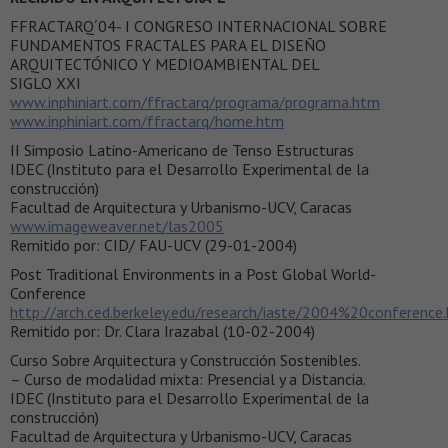
FFRACTARQ´04- I CONGRESO INTERNACIONAL SOBRE
FUNDAMENTOS FRACTALES PARA EL DISEÑO
ARQUITECTÓNICO Y MEDIOAMBIENTAL DEL
SIGLO XXI
www.inphiniart.com/ffractarq/programa/programa.htm
www.inphiniart.com/ffractarq/home.htm
II Simposio Latino-Americano de Tenso Estructuras
IDEC (Instituto para el Desarrollo Experimental de la
construcción)
Facultad de Arquitectura y Urbanismo-UCV, Caracas
www.imageweaver.net/las2005
Remitido por: CID/ FAU-UCV (29-01-2004)
Post Traditional Environments in a Post Global World-
Conference
http://arch.ced.berkeley.edu/research/iaste/2004%20conference
Remitido por: Dr. Clara Irazabal (10-02-2004)
Curso Sobre Arquitectura y Construcción Sostenibles.
– Curso de modalidad mixta: Presencial y a Distancia.
IDEC (Instituto para el Desarrollo Experimental de la
construcción)
Facultad de Arquitectura y Urbanismo-UCV, Caracas