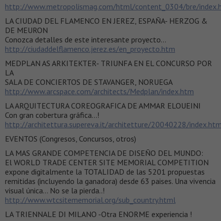
http://www.metropolismag.com/html/content_0304/bre/index.
LA CIUDAD DEL FLAMENCO EN JEREZ, ESPAÑA- HERZOG &
DE MEURON
Conozca detalles de este interesante proyecto…
http://ciudaddelflamenco.jerez.es/en_proyecto.htm
MEDPLAN AS ARKITEKTER- TRIUNFA EN EL CONCURSO POR
LA
SALA DE CONCIERTOS DE STAVANGER, NORUEGA
http://www.arcspace.com/architects/Medplan/index.htm
LA ARQUITECTURA COREOGRAFICA DE AMMAR ELOUEINI
Con gran cobertura gráfica…!
http://architettura.supereva.it/architetture/20040228/index.ht
EVENTOS (Congresos, Concursos, otros)
LA MAS GRANDE COMPETENCIA DE DISEÑO DEL MUNDO:
El WORLD TRADE CENTER SITE MEMORIAL COMPETITION
expone digitalmente la TOTALIDAD de las 5201 propuestas
remitidas (incluyendo la ganadora) desde 63 paises. Una vivencia
visual única… No se la pierda..!
http://www.wtcsitememorial.org/sub_country.html
LA TRIENNALE DI MILANO -Otra ENORME experiencia !