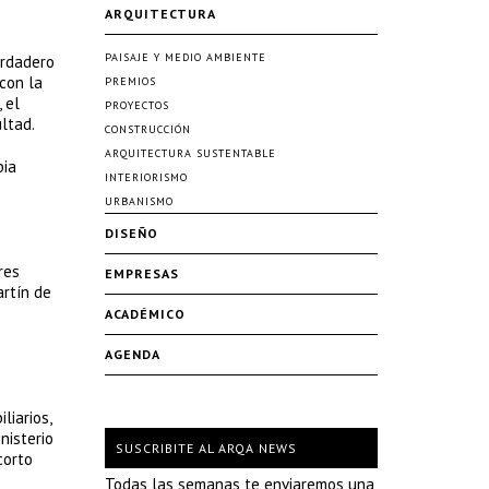
ARQUITECTURA
PAISAJE Y MEDIO AMBIENTE
erdadero
 con la
PREMIOS
 el
PROYECTOS
ltad.
CONSTRUCCIÓN
ARQUITECTURA SUSTENTABLE
pia
INTERIORISMO
URBANISMO
DISEÑO
res
EMPRESAS
artín de
ACADÉMICO
AGENDA
liarios,
nisterio
SUSCRIBITE AL ARQA NEWS
corto
Todas las semanas te enviaremos una