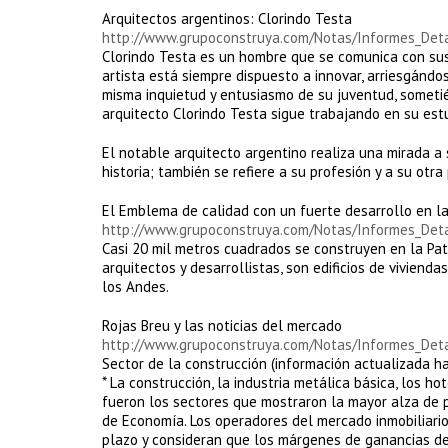
Arquitectos argentinos: Clorindo Testa
http://www.grupoconstruya.com/Notas/Informes_De
Clorindo Testa es un hombre que se comunica con sus
artista está siempre dispuesto a innovar, arriesgándo
misma inquietud y entusiasmo de su juventud, sometié
arquitecto Clorindo Testa sigue trabajando en su estu
El notable arquitecto argentino realiza una mirada a 
historia; también se refiere a su profesión y a su otra 
El Emblema de calidad con un fuerte desarrollo en l
http://www.grupoconstruya.com/Notas/Informes_De
Casi 20 mil metros cuadrados se construyen en la Pa
arquitectos y desarrollistas, son edificios de viviend
los Andes.
Rojas Breu y las noticias del mercado
http://www.grupoconstruya.com/Notas/Informes_De
Sector de la construcción (información actualizada h
* La construcción, la industria metálica básica, los ho
fueron los sectores que mostraron la mayor alza de p
de Economía. Los operadores del mercado inmobiliario
plazo y consideran que los márgenes de ganancias de