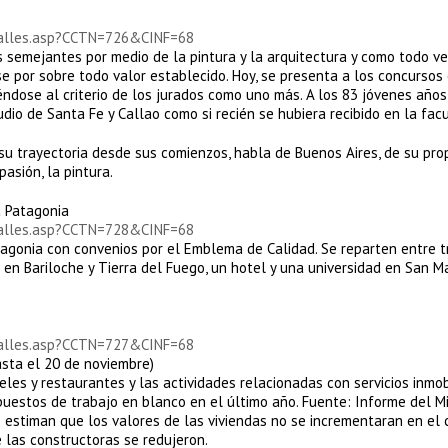
talles.asp?CCTN=726&CINF=68
 semejantes por medio de la pintura y la arquitectura y como todo v
se por sobre todo valor establecido. Hoy, se presenta a los concursos
ndose al criterio de los jurados como uno más. A los 83 jóvenes años,
dio de Santa Fe y Callao como si recién se hubiera recibido en la facu
su trayectoria desde sus comienzos, habla de Buenos Aires, de su pro
pasión, la pintura.
a Patagonia
talles.asp?CCTN=728&CINF=68
tagonia con convenios por el Emblema de Calidad. Se reparten entre t
as en Bariloche y Tierra del Fuego, un hotel y una universidad en San M
talles.asp?CCTN=727&CINF=68
asta el 20 de noviembre)
teles y restaurantes y las actividades relacionadas con servicios inmobi
uestos de trabajo en blanco en el último año. Fuente: Informe del Mi
 estiman que los valores de las viviendas no se incrementaran en el 
 las constructoras se redujeron.