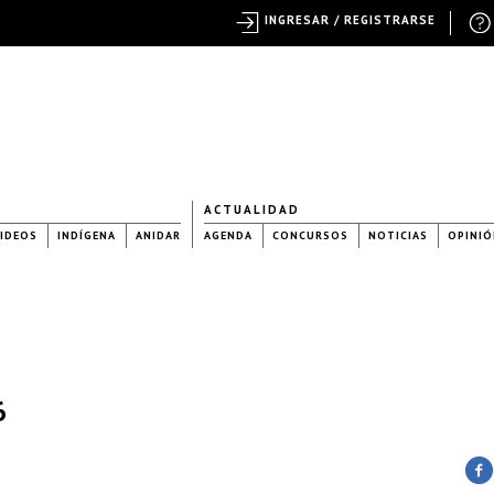
INGRESAR / REGISTRARSE
ACTUALIDAD
IDEOS
INDÍGENA
ANIDAR
AGENDA
CONCURSOS
NOTICIAS
OPINIÓ
6