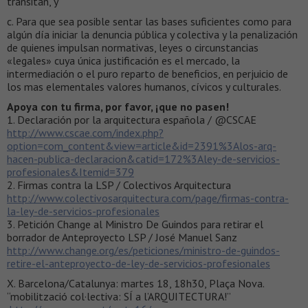
transitan, y
c. Para que sea posible sentar las bases suficientes como para
algún día iniciar la denuncia pública y colectiva y la penalización
de quienes impulsan normativas, leyes o circunstancias
«legales» cuya única justificación es el mercado, la
intermediación o el puro reparto de beneficios, en perjuicio de
los mas elementales valores humanos, cívicos y culturales.
Apoya con tu firma, por favor, ¡que no pasen!
1. Declaración por la arquitectura española / @CSCAE
http://www.cscae.com/index.php?
option=com_content&view=article&id=2391%3Alos-arq-
hacen-publica-declaracion&catid=172%3Aley-de-servicios-
profesionales&Itemid=379
2. Firmas contra la LSP / Colectivos Arquitectura
http://www.colectivosarquitectura.com/page/firmas-contra-
la-ley-de-servicios-profesionales
3. Petición Change al Ministro De Guindos para retirar el
borrador de Anteproyecto LSP / José Manuel Sanz
http://www.change.org/es/peticiones/ministro-de-guindos-
retire-el-anteproyecto-de-ley-de-servicios-profesionales
X. Barcelona/Catalunya: martes 18, 18h30, Plaça Nova.
“mobilització col·lectiva: SÍ a l’ARQUITECTURA!”