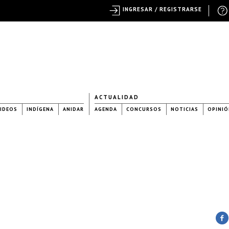
INGRESAR / REGISTRARSE
ACTUALIDAD
IDEOS
INDÍGENA
ANIDAR
AGENDA
CONCURSOS
NOTICIAS
OPINIÓ