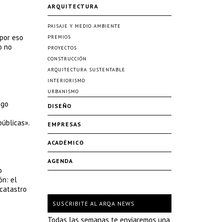
ARQUITECTURA
PAISAJE Y MEDIO AMBIENTE
 por eso
PREMIOS
o no
PROYECTOS
CONSTRUCCIÓN
ARQUITECTURA SUSTENTABLE
INTERIORISMO
URBANISMO
ego
DISEÑO
públicas».
EMPRESAS
ACADÉMICO
AGENDA
o
ón: el
 catastro
SUSCRIBITE AL ARQA NEWS
Todas las semanas te enviaremos una