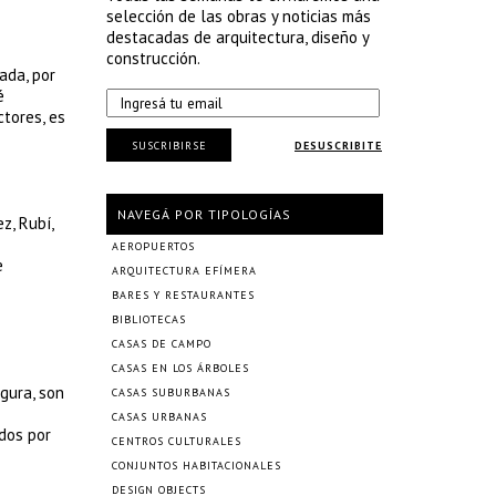
selección de las obras y noticias más
destacadas de arquitectura, diseño y
construcción.
ada, por
é
tores, es
SUSCRIBIRSE
DESUSCRIBITE
NAVEGÁ POR TIPOLOGÍAS
z, Rubí,
AEROPUERTOS
e
ARQUITECTURA EFÍMERA
BARES Y RESTAURANTES
BIBLIOTECAS
CASAS DE CAMPO
CASAS EN LOS ÁRBOLES
gura, son
CASAS SUBURBANAS
CASAS URBANAS
dos por
CENTROS CULTURALES
CONJUNTOS HABITACIONALES
DESIGN OBJECTS