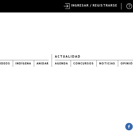
INGRESAR / REGISTRARSE
ACTUALIDAD
IDEOS
INDÍGENA
ANIDAR
AGENDA
CONCURSOS
NOTICIAS
OPINIÓ