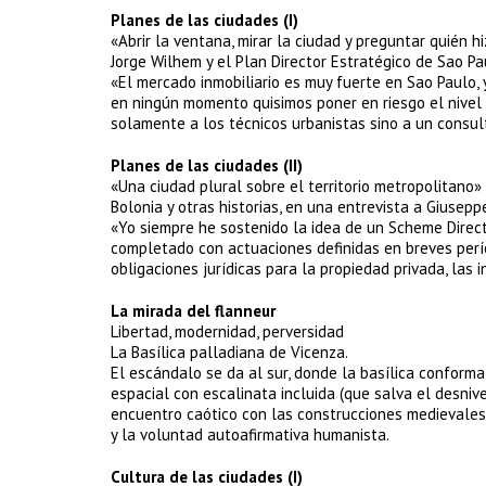
Planes de las ciudades (I)
«Abrir la ventana, mirar la ciudad y preguntar quién h
Jorge Wilhem y el Plan Director Estratégico de Sao Pa
«El mercado inmobiliario es muy fuerte en Sao Paulo
en ningún momento quisimos poner en riesgo el nivel 
solamente a los técnicos urbanistas sino a un consul
Planes de las ciudades (II)
«Una ciudad plural sobre el territorio metropolitano»
Bolonia y otras historias, en una entrevista a Giusep
«Yo siempre he sostenido la idea de un Scheme Directe
completado con actuaciones definidas en breves perío
obligaciones jurídicas para la propiedad privada, las i
La mirada del flanneur
Libertad, modernidad, perversidad
La Basílica palladiana de Vicenza.
El escándalo se da al sur, donde la basílica conforma
espacial con escalinata incluida (que salva el desnivel
encuentro caótico con las construcciones medievales
y la voluntad autoafirmativa humanista.
Cultura de las ciudades (I)