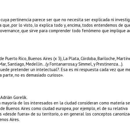
n, cuya pertinencia parece ser que no necesita ser explicada ni investig
a que, por lo visto, lo explica todo y, encima, todos entendemos de qu
overnance, que sirve para comprender todo fenómeno que implique ac
 Puerto Rico, Buenos Aires (x 3), La Plata, Córdoba, Bariloche, Martíne
 Mar, Santiago, Medellín…(y Fontanarrosa,y Simmel, y Prestinenza…).
puede pretender un intelectual?. Esa es mi respuesta cada vez que m
a parte, no es demasiado curioso».
 Adrián Gorelik.
a mayoría de los interesados en la ciudad consideran como materia se
 de Buenos Aires como ciudad europea, por ejemplo, el de su relativa
«desde fuera» de su territorio, o en general los conceptos canoniza
enos Aires.