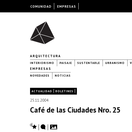
COMUNIDAD
EMPRESAS
ARQUITECTURA
INTERIORISMO
PAISAJE
SUSTENTABLE
URBANISMO
V
EMPRESAS
NOVEDADES
NOTICIAS
|
|
ACTUALIDAD
BOLETINES
25.11.2004
Café de las Ciudades Nro. 25
0