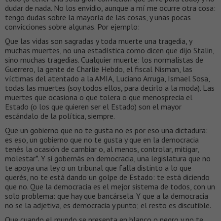
dudar de nada. No los envidio, aunque a mí me ocurre otra cosa:
tengo dudas sobre la mayoría de las cosas, y unas pocas
convicciones sobre algunas. Por ejemplo:
Que las vidas son sagradas y toda muerte una tragedia, y
muchas muertes, no una estadística como dicen que dijo Stalin,
sino muchas tragedias. Cualquier muerte: los normalistas de
Guerrero, la gente de Charlie Hebdo, el fiscal Nisman, las
víctimas del atentado a la AMIA, Luciano Arruga, Ismael Sosa,
todas las muertes (soy todos ellos, para decirlo a la moda). Las
muertes que ocasiona o que tolera o que menosprecia el
Estado (o los que quieren ser el Estado) son el mayor
escándalo de la política, siempre.
Que un gobierno que no te gusta no es por eso una dictadura:
es eso, un gobierno que no te gusta y que en la democracia
tenés la ocasión de cambiar o, al menos, controlar, mitigar,
molestar*. Y si gobernás en democracia, una legislatura que no
te apoya una ley o un tribunal que falla distinto a lo que
querés, no te está dando un golpe de Estado: te está diciendo
que no. Que la democracia es el mejor sistema de todos, con un
solo problema: que hay que bancársela. Y que a la democracia
no se la adjetiva, es democracia y punto; el resto es discutible.
Que cuando el mundo se presenta en blanco o negro y no te