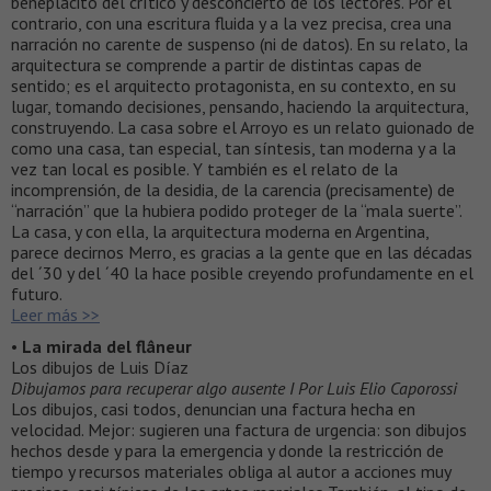
beneplácito del crítico y desconcierto de los lectores. Por el
contrario, con una escritura fluida y a la vez precisa, crea una
narración no carente de suspenso (ni de datos). En su relato, la
arquitectura se comprende a partir de distintas capas de
sentido; es el arquitecto protagonista, en su contexto, en su
lugar, tomando decisiones, pensando, haciendo la arquitectura,
construyendo. La casa sobre el Arroyo es un relato guionado de
como una casa, tan especial, tan síntesis, tan moderna y a la
vez tan local es posible. Y también es el relato de la
incomprensión, de la desidia, de la carencia (precisamente) de
“narración” que la hubiera podido proteger de la “mala suerte”.
La casa, y con ella, la arquitectura moderna en Argentina,
parece decirnos Merro, es gracias a la gente que en las décadas
del ´30 y del ´40 la hace posible creyendo profundamente en el
futuro.
Leer más >>
•
La mirada del flâneur
Los dibujos de Luis Díaz
Dibujamos para recuperar algo ausente I Por Luis Elio Caporossi
Los dibujos, casi todos, denuncian una factura hecha en
velocidad. Mejor: sugieren una factura de urgencia: son dibujos
hechos desde y para la emergencia y donde la restricción de
tiempo y recursos materiales obliga al autor a acciones muy