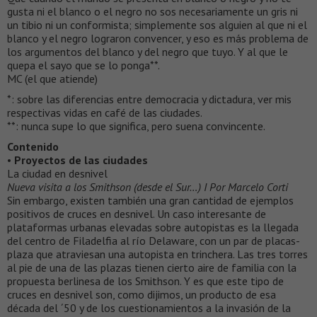
gusta ni el blanco o el negro no sos necesariamente un gris ni
un tibio ni un conformista; simplemente sos alguien al que ni el
blanco y el negro lograron convencer, y eso es más problema de
los argumentos del blanco y del negro que tuyo. Y al que le
quepa el sayo que se lo ponga**.
MC (el que atiende)
*: sobre las diferencias entre democracia y dictadura, ver mis
respectivas vidas en café de las ciudades.
**: nunca supe lo que significa, pero suena convincente.
Contenido
•
Proyectos de las ciudades
La ciudad en desnivel
Nueva visita a los Smithson (desde el Sur…) I Por Marcelo Corti
Sin embargo, existen también una gran cantidad de ejemplos
positivos de cruces en desnivel. Un caso interesante de
plataformas urbanas elevadas sobre autopistas es la llegada
del centro de Filadelfia al río Delaware, con un par de placas-
plaza que atraviesan una autopista en trinchera. Las tres torres
al pie de una de las plazas tienen cierto aire de familia con la
propuesta berlinesa de los Smithson. Y es que este tipo de
cruces en desnivel son, como dijimos, un producto de esa
década del ´50 y de los cuestionamientos a la invasión de la