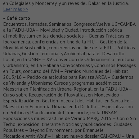
en Colegiales y Monterrey, y un revés del Dakar en la Justicia.
Leer más >>
• Café corto
Encuentros, Jornadas, Seminarios, Congresos:Vuelve UGYCAMBA
a la FADU-UBA – Movilidad y Ciudad. Introducción teórica
al mobility turn en las ciencias sociales – Buenas Prácticas en
Iberoamerica, conferencias on-line de la FIU – Gestión de la
Movilidad Sostenible, conferencias on-line de la FIU – Políticas
Urbanas, Gestión Territorial y Ambiental para el Desarrollo
Local, en la UNNE – XV Convención de Ordenamiento Territorial
y Urbanismo, en La Habana Convocatorias y Concursos:Passages
en Tours, concurso del IVM – Premios Mundiales del Hábitat
2015/16 – Pedido de artículos para Revista AREA – Cuadernos
de Vivienda y Urbanismo Cursos y programas académicos:
Maestría en Planificación Urbana-Regional, en la FADU-UBA –
Curso sobre Recuperación de Plusvalías, en Montevideo –
Especialización en Gestión Integral del Hábitat, en Santa Fe –
Maestría en Economía Urbana, en la Di Tella – Especialización
en Política y Planificación del Transporte, en la UNSAM
Exposiciones y muestras:Cine de Verano MARQ.2015 – Con o Sin
Techo, exposición itinerante Noticias y publicaciones: Ciudades
Populares – Beyond Environment, por Emanuele
Piccardo e Amit Wolf – Hábitat, nuevo dossier CAI-CPAU – Una