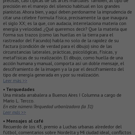
precisas, casi típicas de las artes marciales También, al tipo de
precisión en el manejo del silencio habitual en los grandes
pianistas. Ahora bien, y aquí deben perdonarme la imprudencia de
citar una célebre formula física, precisamente la que inaugura
el siglo XX; es la que, con audacia, interrelaciona materia con
energía y velocidad. ¿Qué queremos decir? Que la materia que
forma sus trazos (como las huellas en la tierra para el
rastreador del Facundo) habla no solo de la rapidez de su
factura (condición de verdad para el dibujo) sino de las
circunstancias laterales, prácticas, psicológicas, físicas, y
metafísicas de su realización. El dibujo, como huella de una
acción humana y manual, comporta así un doble mensaje, el
desciframiento de la imagen y a la par el desciframiento del
tipo de energía generada en y por su realización.
Leer más >>
• Terquedades
Una mirada arrabalera a Buenos Aires I Columna a cargo de
Mario L. Tercco.
En este número:Terquedad urbanizadora (la 31)
Leer más >>
• Mensajes al café
Recuerdo de los 43, premio a Luchas urbanas alrededor del
fútbol, comentarios sobre Nordelta y Mi ciudad ideal, conflictos