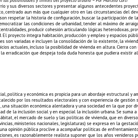
n las posibilidades y límites del proyecto urbano – Por Marcelo Corti
barrio y sus diversos sectores y presentar algunos antecedentes proyec
o, centrado aun más que cualquier otro en las circunstancias del dev
on respetar la historia de configuración, buscar la participación de l
 democratizar las condiciones de urbanidad, tender al máximo de arraigo
s centralidades, producir cohesión articulando lógicas heterodoxas, pr
. El proyecto integra habitación, producción y empleo y espacios públ
les son variadas e incluyen la consolidación de lo existente, la vivien
cios actuales, incluso la posibilidad de vivienda en altura. Cierra con
la erradicación que despeja toda duda honesta que pudiera existir al
al, política y económica es propicia para un abordaje estructural y a
talecido por los resultados electorales y con experiencia de gestión 
, una situación económica alentadora y una sociedad en la que por di
d de la inclusión social y en especial la inclusión urbana. Se suma a
ábitat, el mercado de suelo y las políticas de vivienda, que en divers
vincias, ministerios nacionales, legislaturas) se expresa en la gestaci
 una opinión pública proclive a acompañar políticas de enfrentamient
ndiciones, es razonablemente realista suponer que los años venideros 