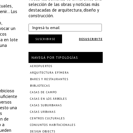
selección de las obras y noticias más
tuales,
destacadas de arquitectura, diseño y
enir… Los
construcción.
a
,
ovocar un
icos
da en lote
SUSCRIBIRSE
DESUSCRIBITE
 una
NAVEGÁ POR TIPOLOGÍAS
AEROPUERTOS
ARQUITECTURA EFÍMERA
BARES Y RESTAURANTES
BIBLIOTECAS
mbicioso
CASAS DE CAMPO
suficiente
CASAS EN LOS ÁRBOLES
versos
CASAS SUBURBANAS
 esto una
CASAS URBANAS
os
ón de
CENTROS CULTURALES
o a
CONJUNTOS HABITACIONALES
pueden
DESIGN OBJECTS