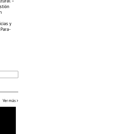
ltural –
stión
n
cias y
 Para-
Ver más