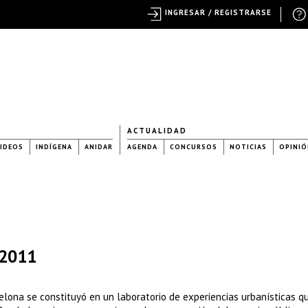
INGRESAR / REGISTRARSE
ACTUALIDAD
IDEOS
INDÍGENA
ANIDAR
AGENDA
CONCURSOS
NOTICIAS
OPINIÓ
 2011
celona se constituyó en un laboratorio de experiencias urbanísticas 