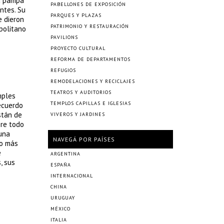
la pampa
PABELLONES DE EXPOSICIÓN
ntes. Su
PARQUES Y PLAZAS
e dieron
PATRIMONIO Y RESTAURACIÓN
opolitano
PAVILIONS
PROYECTO CULTURAL
REFORMA DE DEPARTAMENTOS
REFUGIOS
REMODELACIONES Y RECICLAJES
TEATROS Y AUDITORIOS
mples
TEMPLOS CAPILLAS E IGLESIAS
ecuerdo
stán de
VIVEROS Y JARDINES
bre todo
 una
NAVEGÁ POR PAÍSES
co más
e
ARGENTINA
, sus
ESPAÑA
INTERNACIONAL
CHINA
URUGUAY
MÉXICO
ITALIA