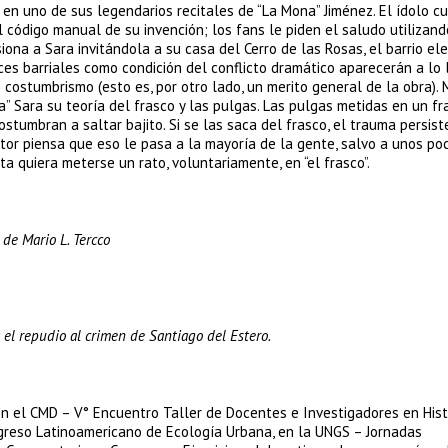
a en uno de sus legendarios recitales de “La Mona” Jiménez. El ídolo c
l código manual de su invención; los fans le piden el saludo utilizand
iona a Sara invitándola a su casa del Cerro de las Rosas, el barrio el
uces barriales como condición del conflicto dramático aparecerán a lo 
costumbrismo (esto es, por otro lado, un merito general de la obra). 
a” Sara su teoría del frasco y las pulgas. Las pulgas metidas en un fr
stumbran a saltar bajito. Si se las saca del frasco, el trauma persist
tor piensa que eso le pasa a la mayoría de la gente, salvo a unos po
a quiera meterse un rato, voluntariamente, en “el frasco”.
de Mario L. Tercco
 el repudio al crimen de Santiago del Estero.
 en el CMD – V° Encuentro Taller de Docentes e Investigadores en Hist
ongreso Latinoamericano de Ecología Urbana, en la UNGS – Jornadas