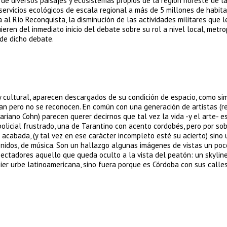
 de diversos paisajes y ecosistemas propios de la región noreste de 
servicios ecológicos de escala regional a más de 5 millones de habita
a al Río Reconquista, la disminución de las actividades militares que l
ieren del inmediato inicio del debate sobre su rol a nivel local, metr
 de dicho debate.
 y cultural, aparecen descargados de su condición de espacio, como si
ran pero no se reconocen. En común con una generación de artistas (r
riano Cohn) parecen querer decirnos que tal vez la vida -y el arte- e
 policial frustrado, una de Tarantino con acento cordobés, pero por so
acabada, (y tal vez en ese carácter incompleto esté su acierto) sino
nidos, de música. Son un hallazgo algunas imágenes de vistas un po
ectadores aquello que queda oculto a la vista del peatón: un skylin
uier urbe latinoamericana, sino fuera porque es Córdoba con sus calles