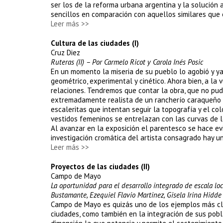
ser los de la reforma urbana argentina y la solución 
sencillos en comparación con aquellos similares que 
Leer más >>
Cultura de las ciudades (I)
Cruz Diez
Ruteras (II) – Por Carmelo Ricot y Carola Inés Posic
En un momento la miseria de su pueblo lo agobió y ya 
geométrico, experimental y cinético. Ahora bien, a la 
relaciones. Tendremos que contar la obra, que no pud
extremadamente realista de un rancherío caraqueño en
escaleritas que intentan seguir la topografía y el col
vestidos femeninos se entrelazan con las curvas de lo
Al avanzar en la exposición el parentesco se hace evi
investigación cromática del artista consagrado hay u
Leer más >>
Proyectos de las ciudades (II)
Campo de Mayo
La oportunidad para el desarrollo integrado de escala loc
Bustamante, Ezequiel Flavio Martinez, Gisela Irina Hidde 
Campo de Mayo es quizás uno de los ejemplos más clar
ciudades, como también en la integración de sus pobla