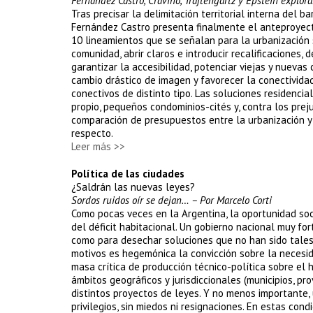
Fernández Castro, Cravino, Trajtengartz y Epstein explora
Tras precisar la delimitación territorial interna del 
Fernández Castro presenta finalmente el anteproyect
10 lineamientos que se señalan para la urbanización s
comunidad, abrir claros e introducir recalificaciones,
garantizar la accesibilidad, potenciar viejas y nueva
cambio drástico de imagen y favorecer la conectividad
conectivos de distinto tipo. Las soluciones residencia
propio, pequeños condominios-cités y, contra los prejui
comparación de presupuestos entre la urbanización y 
respecto.
Leer más >>
Política de las ciudades
¿Saldrán las nuevas leyes?
Sordos ruidos oír se dejan… – Por Marcelo Corti
Como pocas veces en la Argentina, la oportunidad soci
del déficit habitacional. Un gobierno nacional muy for
como para desechar soluciones que no han sido tales
motivos es hegemónica la convicción sobre la necesida
masa crítica de producción técnico-política sobre el h
ámbitos geográficos y jurisdiccionales (municipios, pro
distintos proyectos de leyes. Y no menos importante,
privilegios, sin miedos ni resignaciones. En estas co