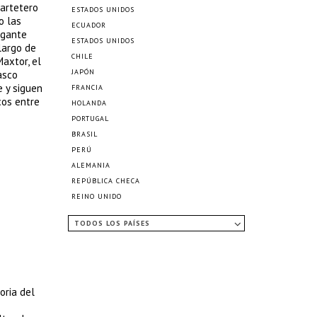
uartetero
ESTADOS UNIDOS
o las
ECUADOR
egante
ESTADOS UNIDOS
largo de
CHILE
Maxtor, el
JAPÓN
asco
e y siguen
FRANCIA
cos entre
HOLANDA
PORTUGAL
BRASIL
PERÚ
ALEMANIA
REPÚBLICA CHECA
REINO UNIDO
TODOS LOS PAÍSES
oria del