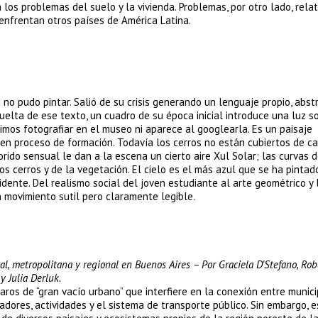
a los problemas del suelo y la vivienda. Problemas, por otro lado, rel
enfrentan otros países de América Latina.
no pudo pintar. Salió de su crisis generando un lenguaje propio, abstr
vuelta de ese texto, un cuadro de su época inicial introduce una luz s
imos fotografiar en el museo ni aparece al googlearla. Es un paisaje
 proceso de formación. Todavía los cerros no están cubiertos de cas
orido sensual le dan a la escena un cierto aire Xul Solar; las curvas d
s cerros y de la vegetación. El cielo es el más azul que se ha pintad
dente. Del realismo social del joven estudiante al arte geométrico y 
n movimiento sutil pero claramente legible.
al, metropolitana y regional en Buenos Aires – Por Graciela D’Stefano, Rob
y Julia Derluk.
os de “gran vacío urbano” que interfiere en la conexión entre munici
dores, actividades y el sistema de transporte público. Sin embargo, e