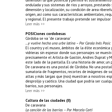
dimensión la que potencia y permite el sostenimiento
ondulada y sus sistemas de ríos y arroyos, prestando 
dimensión y localización, su condición de area ribereñ
origen, así como sus características ambientales, requ
y regional. El presente trabajo pretende ser impulsor
Leer más >>
POSICiones cordobesas
Córdoba se va “de caravana”
…y vuelve hecha una urbe latina – Por Carola Inés Posic
El country y el museo, ámbitos de la élite económica
vidrieras sin espesor donde sus personajes se muest
precisamente el Artista de Gastón, Andres Duprat y Ma
este lado de la pantalla. Es una historia de amor, un
De caravana es una postal de Córdoba. No una postal 
sumatoria de fragmentos, recortes de imágenes de so
altas y más largas que (nos) muestran a nosotros esp
desprolijo y caótico. Una ciudad que podría ser cualq
barrios, sus personajes.
Leer más >>
Cultura de las ciudades (II)
De caravana
La canción de los barrios – Por Marcelo Corti