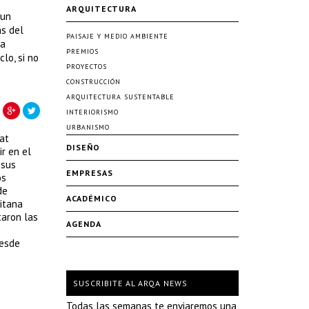
ARQUITECTURA
 un
as del
PAISAJE Y MEDIO AMBIENTE
la
PREMIOS
lo, si no
PROYECTOS
CONSTRUCCIÓN
ARQUITECTURA SUSTENTABLE
INTERIORISMO
URBANISMO
at
DISEÑO
r en el
 sus
EMPRESAS
os
de
ACADÉMICO
itana
taron las
AGENDA
desde
SUSCRIBITE AL ARQA NEWS
Todas las semanas te enviaremos una