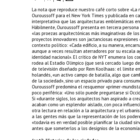
La nota que reproduce nuestro café corto sobre «La nu
Ouroussoff para el New York Times y publicada en ca
interpretativa que las arquitecturas emblemáticas en
Hábilmente, Ouroussoff presenta en tercera persona l
«las proezas arquitectónicas más imaginativas de los 
proyectos innovadores son jactanciosas expresiones de
contexto político: «Cada edificio, a su manera, encarn
aunque a veces resultan aterradores por su escala ag
identidad nacional». El crítico de NYT enumera los co
rodea al Estadio Olímpico (que será cercado luego de 
de televisión diseñado por Rem Koolhaas: el límite en
holandés, «un activo campo de batalla, algo que cam
de la sociedad», sino un espacio privado para consumo
Ouroussoff predomina el resquemor «primer-mundista»
poco periférica: «Uno sólo puede preguntarse si Occi
Si «durante siglos, los arquitectos han aspirado a crea
acaban como un esplendor aislado, con poca influenci
otra lectura en relación a la arquitectura y el urbani
a las gentes más que la representación de los poder
«todavía es en verdad posible planificar la ciudad si
antes que someterlos a los designios de la economía 