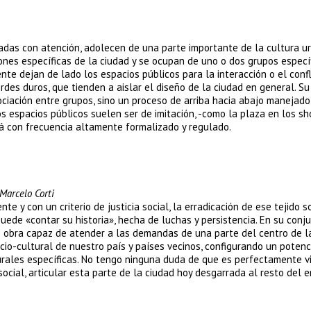
adas con atención, adolecen de una parte importante de la cultura ur
nes específicas de la ciudad y se ocupan de uno o dos grupos especí
nte dejan de lado los espacios públicos para la interacción o el confl
rdes duros, que tienden a aislar el diseño de la ciudad en general. Su
ciación entre grupos, sino un proceso de arriba hacia abajo manejado
s espacios públicos suelen ser de imitación, -como la plaza en los sh
tá con frecuencia altamente formalizado y regulado.
Marcelo Corti
nte y con un criterio de justicia social, la erradicación de ese tejido s
uede «contar su historia», hecha de luchas y persistencia. En su conju
e obra capaz de atender a las demandas de una parte del centro de l
io-cultural de nuestro país y países vecinos, configurando un potenc
turales específicas. No tengo ninguna duda de que es perfectamente vi
ocial, articular esta parte de la ciudad hoy desgarrada al resto del e