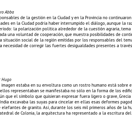
dro Abba
sponsables de la gestión en la Ciudad y en la Provincia no continuaron
ades en la Ciudad podría haber interrumpido el diálogo, aunque la r
íodo: la polarización política alrededor de la cuestión agraria, tema
iada una voluntad de cooperación, que muestra posibilidades de conti
la situación social de la región emitidas por los responsables del tem
a necesidad de corregir las fuertes desigualdades presentes a través
r Hugo
 su imagen estaba en su envoltura como un rostro humano está sobre e
ellos representaban se manifestaba no sólo en la forma de los edific
ún que el símbolo que quisieran expresar fuera ligero o grave, Greci
 India excavaba las suyas para cincelar en ellas esas deformes pago
elefantes de granito. Así, durante los seis mil primeros años de la h
edral de Colonia, la arquitectura ha representado a la escritura de