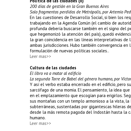
Política de las ciudades (II)
200 días de gestión en la Gran Buenos Aires
Solo fragmentos perdidos de Metrópolis, por Artemio Pe
En las cuestiones de Desarrollo Social, si bien los re
trabajando en la Agenda Común (el cambio de autorid
profunda debería buscarse también en el signo del per
que hegemonizó la atención del país), quedó evidenc
la gran coincidencia en las líneas interpretativas de 
ambas jurisdicciones. Hubo también convergencia en l
formulación de nuevas políticas sociales..
Leer mas>>
Cultura de las ciudades
El libro va a matar al edificio
La segunda Torre de Babel del género humano, por Vícto
Y así el verbo estaba encerrado en el edificio, pero
sarcófago de una momia. El pensamiento, la idea que 
en el emplazamiento que escogían para erigirlos. Seg
sus montañas con un templo armonioso a la vista, la
subterráneas, sustentadas por gigantescas hileras de 
desde la más remota pagoda del Indostán hasta la cat
humano.
Leer mas>>