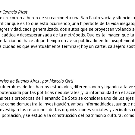
r Carmelo Ricot
ález recorren a bordo de su camioneta una São Paulo vacía y silencios
erificar que es lo que está ocurriendo, una hipérbole de la vida megal
 agresividad, caos generalizado, dos autos que se proyectan volando s
en caótica y desesperanzada de la metrópolis. Que es la imagen que la
re la ciudad: hace algún tiempo un aviso publicado en los «suplemen
la ciudad es que eventualmente termina»; hoy un cartel callejero sos
rrios de Buenos Aires , por Marcelo Corti
ulnerables de los barrios estudiados, diferenciando y ligando a la ve
potenciada por las políticas neoliberales, y la informalidad en el acc
as tesis ortodoxas de Hernando De Soto se considera uno de los ejes
za: como demuestra la investigación, ambas informalidades, aunque n
investigan las relaciones de las organizaciones sociales y vecinales c
 población, y se estudia la construcción del patrimonio cultural como