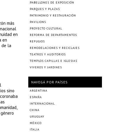
PABELLONES DE EXPOSICIÓN
PARQUES Y PLAZAS
PATRIMONIO Y RESTAURACIÓN
PAVILIONS
azón más
 nacional
PROYECTO CULTURAL
nuidad en
REFORMA DE DEPARTAMENTOS
a en
REFUGIOS
 de la
REMODELACIONES Y RECICLAJES
TEATROS Y AUDITORIOS
TEMPLOS CAPILLAS E IGLESIAS
VIVEROS Y JARDINES
NAVEGÁ POR PAÍSES
l
ios sino
ARGENTINA
a coronaba
ESPAÑA
das
INTERNACIONAL
umanidad,
CHINA
l género
URUGUAY
MÉXICO
ITALIA