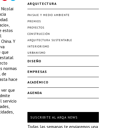
ARQUITECTURA
 Nicolai
ncia
PAISAJE Y MEDIO AMBIENTE
udad.
PREMIOS
cio»,
PROYECTOS
e estos
CONSTRUCCIÓN
l
ARQUITECTURA SUSTENTABLE
 China. Y
eva
INTERIORISMO
e que
URBANISMO
 estatal
DISEÑO
tecto
as normas
EMPRESAS
l de
hasta hace
ACADÉMICO
a ver que
AGENDA
admite
l servicio
ades,
tidades,
SUSCRIBITE AL ARQA NEWS
Todas las semanas te enviaremos una