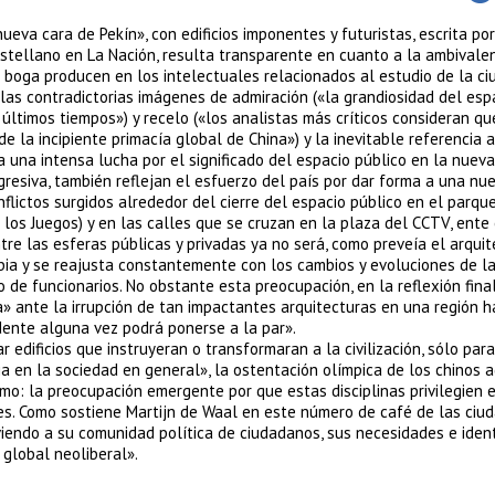
eva cara de Pekín», con edificios imponentes y futuristas, escrita por
stellano en La Nación, resulta transparente en cuanto a la ambivale
 boga producen en los intelectuales relacionados al estudio de la ci
as contradictorias imágenes de admiración («la grandiosidad del espa
últimos tiempos») y recelo («los analistas más críticos consideran qu
 la incipiente primacía global de China») y la inevitable referencia a
a una intensa lucha por el significado del espacio público en la nueva
resiva, también reflejan el esfuerzo del país por dar forma a una nu
nflictos surgidos alrededor del cierre del espacio público en el parqu
los Juegos) y en las calles que se cruzan en la plaza del CCTV, ente
tre las esferas públicas y privadas ya no será, como preveía el arqui
bia y se reajusta constantemente con los cambios y evoluciones de l
 de funcionarios. No obstante esta preocupación, en la reflexión fina
 ante la irrupción de tan impactantes arquitecturas en una región 
dente alguna vez podrá ponerse a la par».
r edificios que instruyeran o transformaran a la civilización, sólo par
a en la sociedad en general», la ostentación olímpica de los chinos 
smo: la preocupación emergente por que estas disciplinas privilegien e
es. Como sostiene Martijn de Waal en este número de café de las ciud
rviendo a su comunidad política de ciudadanos, sus necesidades e iden
global neoliberal».