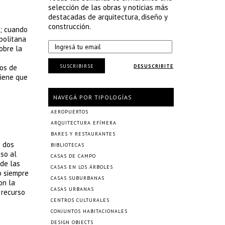
selección de las obras y noticias más
destacadas de arquitectura, diseño y
construcción.
a; cuando
opolitana
obre la
SUSCRIBIRSE
tos de
DESUSCRIBITE
tiene que
NAVEGÁ POR TIPOLOGÍAS
AEROPUERTOS
ARQUITECTURA EFÍMERA
BARES Y RESTAURANTES
z dos
BIBLIOTECAS
eso al
CASAS DE CAMPO
 de las
CASAS EN LOS ÁRBOLES
o siempre
CASAS SUBURBANAS
on la
CASAS URBANAS
 recurso
CENTROS CULTURALES
CONJUNTOS HABITACIONALES
DESIGN OBJECTS