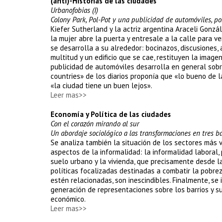
(anti)-Historias de las ciudades
Urbanofobias (I)
Colony Park, Pol-Pot y una publicidad de automóviles, po
Kiefer Sutherland y la actriz argentina Araceli Gonz
la mujer abre la puerta y entresale a la calle para v
se desarrolla a su alrededor: bocinazos, discusiones,
multitud y un edificio que se cae, restituyen la imag
publicidad de automóviles desarrolla en general sob
countries» de los diarios proponía que «lo bueno de 
«la ciudad tiene un buen lejos».
Leer mas>>
Economía y Política de las ciudades
Con el corazón mirando al sur
Un abordaje sociológico a las transformaciones en tres ba
Se analiza también la situación de los sectores más v
aspectos de la informalidad: la informalidad laboral, 
suelo urbano y la vivienda, que precisamente desde l
políticas focalizadas destinadas a combatir la pobre
estén relacionadas, son inescindibles. Finalmente, se 
generación de representaciones sobre los barrios y su
económico.
Leer mas>>