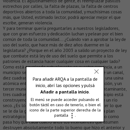
violencia. El aglutinamiento de gente, el reemplazar pasillos
estrechos por calles, la falta de plazas, la falta de centros
deportivos abiertos a toda la comunidad, y muchísimas cosas
más, que Usted, estimado lector, podrá apreciar mejor el que
escribe, generan violencia.
Y para terminar quería preguntarles a nuestros legisladores,
que con gran esfuerzo y dedicación luchan y pelean por el bien
común de toda la comunidad…. ¿Cuándo van a aprobar la ley de
uso del suelo, que hace más de diez años duerme en la
legislatura? ¿Porque en el año 2003 a salido un proyecto de ley
que combate está ley de uso del suelo que permite a los
patrones de estancia hacer cualquier cosa en cualquier lado?
Como está ocurriendo actualmente en nuestra provincia, a un
municipio se le ocurre hacer un Manhattan al lado de un canal,
diez cuadras más, y otro municipio se le ocurre hacer una usina
atómica enterrada, cuatro cuadras más en otra dirección, y un
tercer municipio quiere hacer un parque industrial contaminante,
tres cuadras más, y enfrente de este, un cuarto municipio está
construyendo edificios habitacionales en el medio de un río
seco. ¿Es lógico esto que cada intendente pueda hacer lo que
se le da la gana? La ciudad es una sola, y necesita un plan
estratégico de desarrollo de aquí a 50 y 100 años, no como
pasa hoy que cada cuatro años los intendentes que asumen
destruyen absolutamente todo lo bueno que hizo el anterior y