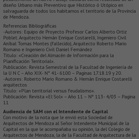
diseño Urbano más Preventivo que Histórico ó Utópico en
salvaguarda de todos los habitamos el territorio de la Provincia
de Mendoza.
Referencias Bibliográficas
-Autores: Equipo de Proyecto Profesor Carlos Alberto Ortiz
Poblet. Arquitecto Hemán Enrique Costarelli, Ingeniero Civil
Aníbal Tomas Montes (fallecido), Arquitecto Roberto Mario
Romano e Ingeniero Civil Daniel Femández
Titulo: «Creación del Almacén de Información para la
Planificación Territorial».
Publicación: Revista Semestral de la Facultad de Ingeniería de
la U N C – Año XIX- N° 41- 6100 – Paginas 17.18.19 y 20.
-Autores: Roberto Mario Romano & Hemán Enrique Costarelli
arquitectos
Titulo: «Plan territorial versus feudalismo».
Publicación: Revista «El Sol» – Año 11 – Nº 113- 4/03 – Pagina
11
Audiencia de SAM con el Intendente de Capital
Con motivo de la nota que le envió esta Sociedad de
Arquitectos de Mendoza al Señor Intendente Municipal de la
Capital en la que le acompañaba su opinión, la del Colegio de
Arquitectos de Mendoza, la de la Facultad de Arquitectura de la