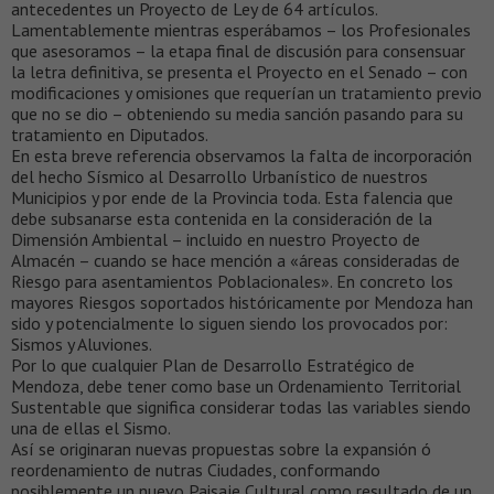
antecedentes un Proyecto de Ley de 64 artículos.
Lamentablemente mientras esperábamos – los Profesionales
que asesoramos – la etapa final de discusión para consensuar
la letra definitiva, se presenta el Proyecto en el Senado – con
modificaciones y omisiones que requerían un tratamiento previo
que no se dio – obteniendo su media sanción pasando para su
tratamiento en Diputados.
En esta breve referencia observamos la falta de incorporación
del hecho Sísmico al Desarrollo Urbanístico de nuestros
Municipios y por ende de la Provincia toda. Esta falencia que
debe subsanarse esta contenida en la consideración de la
Dimensión Ambiental – incluido en nuestro Proyecto de
Almacén – cuando se hace mención a «áreas consideradas de
Riesgo para asentamientos Poblacionales». En concreto los
mayores Riesgos soportados históricamente por Mendoza han
sido y potencialmente lo siguen siendo los provocados por:
Sismos y Aluviones.
Por lo que cualquier Plan de Desarrollo Estratégico de
Mendoza, debe tener como base un Ordenamiento Territorial
Sustentable que significa considerar todas las variables siendo
una de ellas el Sismo.
Así se originaran nuevas propuestas sobre la expansión ó
reordenamiento de nutras Ciudades, conformando
posiblemente un nuevo Paisaje Cultural como resultado de un