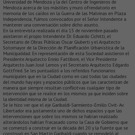
Universidad de Mendoza y la del Centro de Ingenieros de
Mendoza acerca de los mástiles y muro ofrendatorio en
memoria de los caídos en la Guerra de las Malvinas en Plaza
Independencia, fuimos convocados por el Señor Intendente a
mantener una conversación sobre dicho asunto.
En la entrevista realizada el día 15 de noviembre pasado
asistieron el propio Intendente Dr. Eduardo Cichitti, el
Secretario de Obras Públicas Oscar Giuberti y el Arquitecto
Sotomayor de la Dirección de Planificación Urbanística de la
Municipalidad. En representación de esta Sociedad asistieron el
Presidente Arquitecto Ennio Fattiboni, el Vice Presidente
Arquitecto Juan José Lemos y el Secretario Arquitecto Edgardo
Gottfried. Se les puntualizó a los referidos funcionarios
municipales que en la Ciudad como en casi todas las ciudades
del mundo hay ejes y espacios públicos que las caracterizan de
manera que siempre resultan conflicitvas cualquier tipo de
intervención que se realice en los mismos ya que inciden sobre
la identidad misma de la Ciudad.
Se le hizo ver que el eje Garibaldi-Sarmiento-Emilio Civit- Av.
Libertador era justamente uno de dichos espacios y que las
intervenciones que sobre los mismos se habían realizado
alterándolos habían fracasado como la Casa de Gobierno que
se comenzó a construir en la década del 20 y la fuente que se
construyó en San Martín Garibaldi cuando se remodeló al