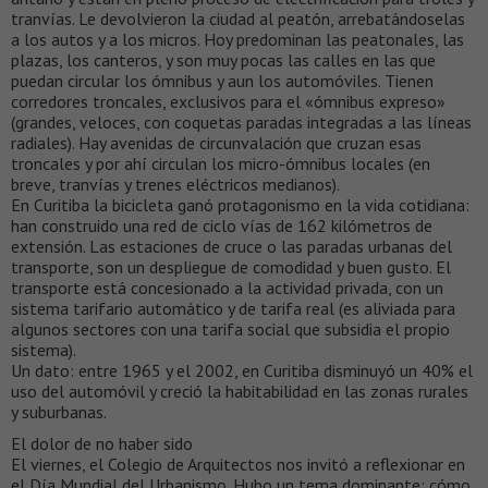
tranvías. Le devolvieron la ciudad al peatón, arrebatándoselas
a los autos y a los micros. Hoy predominan las peatonales, las
plazas, los canteros, y son muy pocas las calles en las que
puedan circular los ómnibus y aun los automóviles. Tienen
corredores troncales, exclusivos para el «ómnibus expreso»
(grandes, veloces, con coquetas paradas integradas a las líneas
radiales). Hay avenidas de circunvalación que cruzan esas
troncales y por ahí circulan los micro-ómnibus locales (en
breve, tranvías y trenes eléctricos medianos).
En Curitiba la bicicleta ganó protagonismo en la vida cotidiana:
han construido una red de ciclo vías de 162 kilómetros de
extensión. Las estaciones de cruce o las paradas urbanas del
transporte, son un despliegue de comodidad y buen gusto. El
transporte está concesionado a la actividad privada, con un
sistema tarifario automático y de tarifa real (es aliviada para
algunos sectores con una tarifa social que subsidia el propio
sistema).
Un dato: entre 1965 y el 2002, en Curitiba disminuyó un 40% el
uso del automóvil y creció la habitabilidad en las zonas rurales
y suburbanas.
El dolor de no haber sido
El viernes, el Colegio de Arquitectos nos invitó a reflexionar en
el Día Mundial del Urbanismo. Hubo un tema dominante: cómo