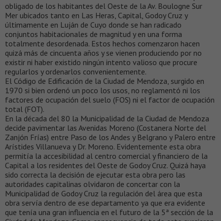
obligado de los habitantes del Oeste de la Av. Boulogne Sur
Mer ubicados tanto en Las Heras, Capital, Godoy Cruz y
últimamente en Luján de Cuyo donde se han radicado
conjuntos habitacionales de magnitud y en una forma
totalmente desordenada. Estos hechos comenzaron hacen
quizá más de cincuenta años y se vienen produciendo por no
existir ni haber existido ningún intento valioso que procure
regularlos y ordenarlos convenientemente.
El Código de Edificación de la Ciudad de Mendoza, surgido en
1970 si bien ordenó un poco los usos, no reglamentó ni los
factores de ocupación del suelo (FOS) ni el factor de ocupación
total (FOT).
En la década del 80 la Municipalidad de la Ciudad de Mendoza
decide pavimentar las Avenidas Moreno (Costanera Norte del
Zanjón Frías) entre Paso de los Andes y Belgrano y Palero entre
Arístides Villanueva y Dr. Moreno. Evidentemente esta obra
permitía la accesibilidad al centro comercial y financiero de la
Capital a los residentes del Oeste de Godoy Cruz. Quizá haya
sido correcta la decisión de ejecutar esta obra pero las
autoridades capitalinas olvidaron de concertar con la
Municipalidad de Godoy Cruz la regulación del área que esta
obra servía dentro de ese departamento ya que era evidente
que tenía una gran influencia en el futuro de la 5ª sección de la