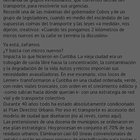
transporte, para resolverle sus urgencias.
Recordé una de las máximas del gobernador Cobos y de un
grupo de legisladores, cuando en medio del escándalo de las
supuestas coimas del transporte y las leyes «a medida», nos
dijeron, creativos: «Cuando les pongamos 2 kilómetros de
micros nuevos en la calle se termina la discusión».
Ya está, zafamos.
¿Y basta con micros nuevos?
Impacta lo que hicieron en Curitiba. La vieja ciudad era un
tobogán de caída libre hacia la concentración, la contaminación
y la degradación de la vida. Autos y micros imponían sus
necesidades avasalladoras. En ese escenario, «los locos de
Lerner» transformaron a Curitiba en una ciudad ordenada, verde,
con redes viales troncales, con orden en el crecimiento edilicio y
-como sabían hacia dónde querían ir- con una estrategia de red
vial y de transporte colectivo.
Durante 40 años todo ha estado absolutamente condicionado
al Plan Directriz Urbano. Por eso el transporte es accesorio del
modelo de ciudad que diseñaron (no al revés, como aquí).
Las pretensiones de una docena de municipios se ordenaron en
ese plan estratégico. Hoy procesan en conjunto el 70% de sus
residuos urbanos. Eliminaron casi 60 líneas convencionales de
antaño y están en pleno proceso de electrificación para troles y