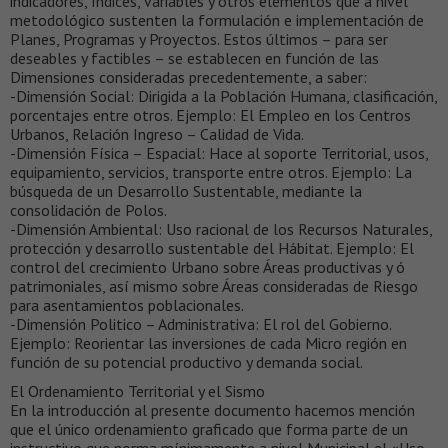
indicadores, índices, variables y otros elementos que a nivel
metodológico sustenten la formulación e implementación de
Planes, Programas y Proyectos. Estos últimos – para ser
deseables y factibles – se establecen en función de las
Dimensiones consideradas precedentemente, a saber:
-Dimensión Social: Dirigida a la Población Humana, clasificación,
porcentajes entre otros. Ejemplo: El Empleo en los Centros
Urbanos, Relación Ingreso – Calidad de Vida.
-Dimensión Física – Espacial: Hace al soporte Territorial, usos,
equipamiento, servicios, transporte entre otros. Ejemplo: La
búsqueda de un Desarrollo Sustentable, mediante la
consolidación de Polos.
-Dimensión Ambiental: Uso racional de los Recursos Naturales,
protección y desarrollo sustentable del Hábitat. Ejemplo: El
control del crecimiento Urbano sobre Áreas productivas y ó
patrimoniales, así mismo sobre Áreas consideradas de Riesgo
para asentamientos poblacionales.
-Dimensión Politico – Administrativa: El rol del Gobierno.
Ejemplo: Reorientar las inversiones de cada Micro región en
función de su potencial productivo y demanda social.
El Ordenamiento Territorial y el Sismo
En la introducción al presente documento hacemos mención
que el único ordenamiento graficado que forma parte de un
instructivo que norma mínimamente a nivel Municipal el «Uso