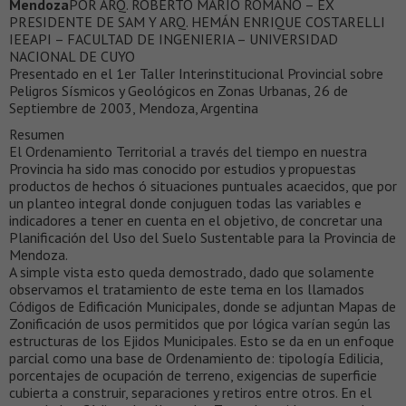
Mendoza
POR ARQ. ROBERTO MARIO ROMANO – EX
PRESIDENTE DE SAM Y ARQ. HEMÁN ENRIQUE COSTARELLI
IEEAPI – FACULTAD DE INGENIERIA – UNIVERSIDAD
NACIONAL DE CUYO
Presentado en el 1er Taller Interinstitucional Provincial sobre
Peligros Sísmicos y Geológicos en Zonas Urbanas, 26 de
Septiembre de 2003, Mendoza, Argentina
Resumen
El Ordenamiento Territorial a través del tiempo en nuestra
Provincia ha sido mas conocido por estudios y propuestas
productos de hechos ó situaciones puntuales acaecidos, que por
un planteo integral donde conjuguen todas las variables e
indicadores a tener en cuenta en el objetivo, de concretar una
Planificación del Uso del Suelo Sustentable para la Provincia de
Mendoza.
A simple vista esto queda demostrado, dado que solamente
observamos el tratamiento de este tema en los llamados
Códigos de Edificación Municipales, donde se adjuntan Mapas de
Zonificación de usos permitidos que por lógica varían según las
estructuras de los Ejidos Municipales. Esto se da en un enfoque
parcial como una base de Ordenamiento de: tipología Edilicia,
porcentajes de ocupación de terreno, exigencias de superficie
cubierta a construir, separaciones y retiros entre otros. En el