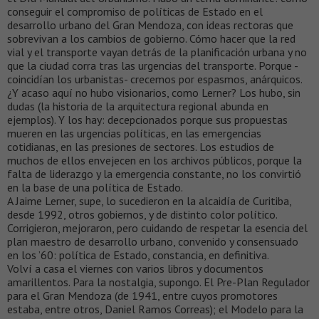
conseguir el compromiso de políticas de Estado en el
desarrollo urbano del Gran Mendoza, con ideas rectoras que
sobrevivan a los cambios de gobierno. Cómo hacer que la red
vial y el transporte vayan detrás de la planificación urbana y no
que la ciudad corra tras las urgencias del transporte. Porque -
coincidían los urbanistas- crecemos por espasmos, anárquicos.
¿Y acaso aquí no hubo visionarios, como Lerner? Los hubo, sin
dudas (la historia de la arquitectura regional abunda en
ejemplos). Y los hay: decepcionados porque sus propuestas
mueren en las urgencias políticas, en las emergencias
cotidianas, en las presiones de sectores. Los estudios de
muchos de ellos envejecen en los archivos públicos, porque la
falta de liderazgo y la emergencia constante, no los convirtió
en la base de una política de Estado.
A Jaime Lerner, supe, lo sucedieron en la alcaidía de Curitiba,
desde 1992, otros gobiernos, y de distinto color político.
Corrigieron, mejoraron, pero cuidando de respetar la esencia del
plan maestro de desarrollo urbano, convenido y consensuado
en los ’60: política de Estado, constancia, en definitiva.
Volví a casa el viernes con varios libros y documentos
amarillentos. Para la nostalgia, supongo. El Pre-Plan Regulador
para el Gran Mendoza (de 1941, entre cuyos promotores
estaba, entre otros, Daniel Ramos Correas); el Modelo para la