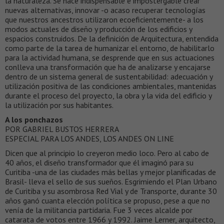
la naturaleza. Se hace indispensable e impostergable crear
nuevas alternativas, innovar -o acaso recuperar tecnologías
que nuestros ancestros utilizaron ecoeficientemente- a los
modos actuales de diseño y producción de los edificios y
espacios construidos. De la definición de Arquitectura, entendida
como parte de la tarea de humanizar el entorno, de habilitarlo
para la actividad humana, se desprende que en sus actuaciones
conlleva una transformación que ha de analizarse y encajarse
dentro de un sistema general de sustentabilidad: adecuación y
utilización positiva de las condiciones ambientales, mantenidas
durante el proceso del proyecto, la obra y la vida del edificio y
la utilización por sus habitantes.
A los ponchazos
POR GABRIEL BUSTOS HERRERA
ESPECIAL PARA LOS ANDES, LOS ANDES ON LINE
Dicen que al principio lo creyeron medio loco. Pero al cabo de
40 años, el diseño transformador que él imaginó para su
Curitiba -una de las ciudades más bellas y mejor planificadas de
Brasil- lleva el sello de sus sueños. Esgrimiendo el Plan Urbano
de Curitiba y su asombrosa Red Vial y de Transporte, durante 30
años ganó cuanta elección política se propuso, pese a que no
venía de la militancia partidaria. Fue 3 veces alcalde por
catarata de votos entre 1966 y 1992. Jaime Lerner, arquitecto,