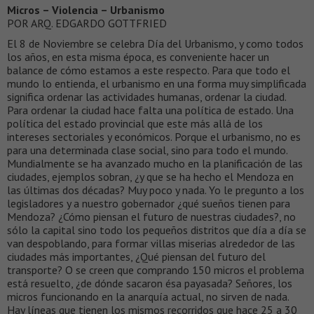
Micros – Violencia – Urbanismo
POR ARQ. EDGARDO GOTTFRIED
El 8 de Noviembre se celebra Día del Urbanismo, y como todos
los años, en esta misma época, es conveniente hacer un
balance de cómo estamos a este respecto. Para que todo el
mundo lo entienda, el urbanismo en una forma muy simplificada
significa ordenar las actividades humanas, ordenar la ciudad.
Para ordenar la ciudad hace falta una política de estado. Una
política del estado provincial que este más allá de los
intereses sectoriales y económicos. Porque el urbanismo, no es
para una determinada clase social, sino para todo el mundo.
Mundialmente se ha avanzado mucho en la planificación de las
ciudades, ejemplos sobran, ¿y que se ha hecho el Mendoza en
las últimas dos décadas? Muy poco y nada. Yo le pregunto a los
legisladores y a nuestro gobernador ¿qué sueños tienen para
Mendoza? ¿Cómo piensan el futuro de nuestras ciudades?, no
sólo la capital sino todo los pequeños distritos que día a día se
van despoblando, para formar villas miserias alrededor de las
ciudades más importantes, ¿Qué piensan del futuro del
transporte? O se creen que comprando 150 micros el problema
está resuelto, ¿de dónde sacaron ésa payasada? Señores, los
micros funcionando en la anarquía actual, no sirven de nada.
Hay líneas que tienen los mismos recorridos que hace 25 a 30