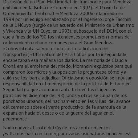
Discusión de un Plan Multimodal de Transporte para Mendoza
(exhibido en la Bolsa de Comercio en 1993); el Proyecto de
Ordenamiento Territorial -«Mendoza 2000»- elaborado en
1994 por un equipo encabezado por el ingeniero Jorge Tacchini,
de la UNCuyo (surgió de un acuerdo del Ministerio de Urbanismo
y Vivienda y la UN Cuyo, en 1993); el bosquejo del DEM, con el
que a fines de los ’90 los intendentes prometieron normas de
ordenamiento urbano comunes para el Gran Mendoza.
«Cobos intenta salvar a toda costa la licitación del
transporte»; «Ultimátum del PJ a Cobos por la inseguridad»,
encabezaban esa mañana los diarios. La memoria de Claudia
Oroná era el emblema del miedo. Morandini explicaba para qué
compraron los micros y la oposición le preguntaba cómo y a
quién se los iban a adjudicar. Oficialismo y oposición se imputan
responsabilidad en el menosprecio de la política de Estado en
Seguridad (la que acordaron ante la tevé las dirigencias
políticas en diciembre del ’98). Unos y otros se culpan de los
ponchazos urbanos, del hacinamiento en las villas, del avance
del cemento sobre el verde productivo; de la anarquía de la
expansión hacia el oeste o de la guerra del agua en el
pedemonte.
Nada nuevo: al trote detrás de los acontecimientos.
¡Falta nos haría un Lerner, para varias asignaturas pendientes!