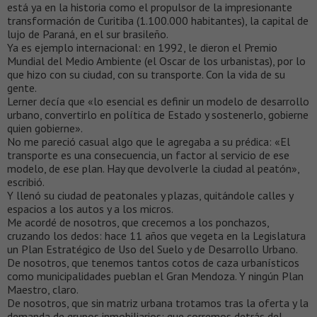
está ya en la historia como el propulsor de la impresionante
transformación de Curitiba (1.100.000 habitantes), la capital de
lujo de Paraná, en el sur brasileño.
Ya es ejemplo internacional: en 1992, le dieron el Premio
Mundial del Medio Ambiente (el Oscar de los urbanistas), por lo
que hizo con su ciudad, con su transporte. Con la vida de su
gente.
Lerner decía que «lo esencial es definir un modelo de desarrollo
urbano, convertirlo en política de Estado y sostenerlo, gobierne
quien gobierne».
No me pareció casual algo que le agregaba a su prédica: «El
transporte es una consecuencia, un factor al servicio de ese
modelo, de ese plan. Hay que devolverle la ciudad al peatón»,
escribió.
Y llenó su ciudad de peatonales y plazas, quitándole calles y
espacios a los autos y a los micros.
Me acordé de nosotros, que crecemos a los ponchazos,
cruzando los dedos: hace 11 años que vegeta en la Legislatura
un Plan Estratégico de Uso del Suelo y de Desarrollo Urbano.
De nosotros, que tenemos tantos cotos de caza urbanísticos
como municipalidades pueblan el Gran Mendoza. Y ningún Plan
Maestro, claro.
De nosotros, que sin matriz urbana trotamos tras la oferta y la
demanda de grupos inmobiliarios; que corremos detrás del