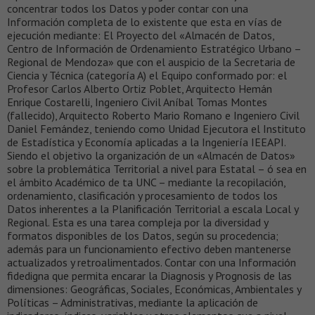
concentrar todos los Datos y poder contar con una
Información completa de lo existente que esta en vías de
ejecución mediante: El Proyecto del «Almacén de Datos,
Centro de Información de Ordenamiento Estratégico Urbano –
Regional de Mendoza» que con el auspicio de la Secretaria de
Ciencia y Técnica (categoría A) el Equipo conformado por: el
Profesor Carlos Alberto Ortiz Poblet, Arquitecto Hemán
Enrique Costarelli, Ingeniero Civil Aníbal Tomas Montes
(fallecido), Arquitecto Roberto Mario Romano e Ingeniero Civil
Daniel Femández, teniendo como Unidad Ejecutora el Instituto
de Estadística y Economía aplicadas a la Ingeniería IEEAPI.
Siendo el objetivo la organización de un «Almacén de Datos»
sobre la problemática Territorial a nivel para Estatal – ó sea en
el ámbito Académico de ta UNC – mediante la recopilación,
ordenamiento, clasificación y procesamiento de todos los
Datos inherentes a la Planificación Territorial a escala Local y
Regional. Esta es una tarea compleja por la diversidad y
formatos disponibles de los Datos, según su procedencia;
además para un funcionamiento efectivo deben mantenerse
actualizados y retroalimentados. Contar con una Información
fidedigna que permita encarar la Diagnosis y Prognosis de las
dimensiones: Geográficas, Sociales, Económicas, Ambientales y
Políticas – Administrativas, mediante la aplicación de