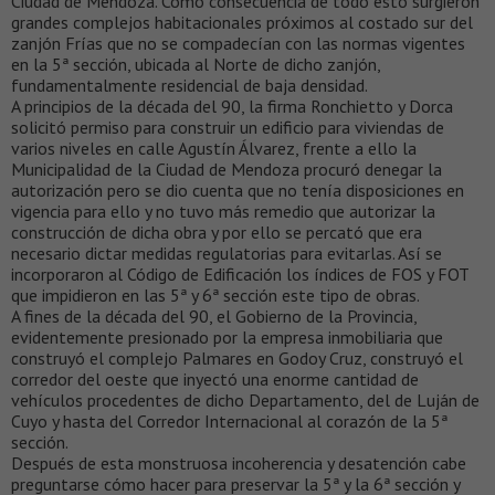
Ciudad de Mendoza. Como consecuencia de todo esto surgieron
grandes complejos habitacionales próximos al costado sur del
zanjón Frías que no se compadecían con las normas vigentes
en la 5ª sección, ubicada al Norte de dicho zanjón,
fundamentalmente residencial de baja densidad.
A principios de la década del 90, la firma Ronchietto y Dorca
solicitó permiso para construir un edificio para viviendas de
varios niveles en calle Agustín Álvarez, frente a ello la
Municipalidad de la Ciudad de Mendoza procuró denegar la
autorización pero se dio cuenta que no tenía disposiciones en
vigencia para ello y no tuvo más remedio que autorizar la
construcción de dicha obra y por ello se percató que era
necesario dictar medidas regulatorias para evitarlas. Así se
incorporaron al Código de Edificación los índices de FOS y FOT
que impidieron en las 5ª y 6ª sección este tipo de obras.
A fines de la década del 90, el Gobierno de la Provincia,
evidentemente presionado por la empresa inmobiliaria que
construyó el complejo Palmares en Godoy Cruz, construyó el
corredor del oeste que inyectó una enorme cantidad de
vehículos procedentes de dicho Departamento, del de Luján de
Cuyo y hasta del Corredor Internacional al corazón de la 5ª
sección.
Después de esta monstruosa incoherencia y desatención cabe
preguntarse cómo hacer para preservar la 5ª y la 6ª sección y