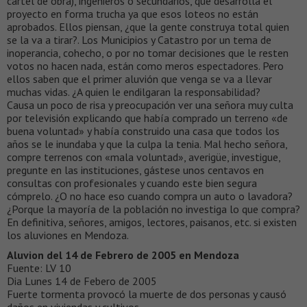
cartel de obra), ingenieros o secundarios, que desarrolla el
proyecto en forma trucha ya que esos loteos no están
aprobados. Ellos piensan, ¿que la gente construya total quien
se la va a tirar?. Los Municipios y Catastro por un tema de
inoperancia, cohecho, o por no tomar decisiones que le resten
votos no hacen nada, están como meros espectadores. Pero
ellos saben que el primer aluvión que venga se va a llevar
muchas vidas. ¿A quien le endilgaran la responsabilidad?
Causa un poco de risa y preocupación ver una señora muy culta
por televisión explicando que había comprado un terreno «de
buena voluntad» y había construido una casa que todos los
años se le inundaba y que la culpa la tenia. Mal hecho señora,
compre terrenos con «mala voluntad», averigüe, investigue,
pregunte en las instituciones, gástese unos centavos en
consultas con profesionales y cuando este bien segura
cómprelo. ¿O no hace eso cuando compra un auto o lavadora?
¿Porque la mayoría de la población no investiga lo que compra?
En definitiva, señores, amigos, lectores, paisanos, etc. si existen
los aluviones en Mendoza.
Aluvion del 14 de Febrero de 2005 en Mendoza
Fuente: LV 10
Dia Lunes 14 de Febero de 2005
Fuerte tormenta provocó la muerte de dos personas y causó