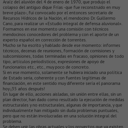
Araíz del aluvión del 4 de enero de 1970, que produjo el
colapso del antiguo dique Frías -que fue reconstruido en muy
breve plazo-, fui convocado por el entonces secretario de
Recursos Hídricos de la Nación, el mendocino Dr. Guillermo
Cano, para realizar un «Estudio integral de defensa aluvional».
Formamos en ese momento una comisión con técnicos
mendocinos conocedores del problema y con el aporte de un
experto español en corrección de torrentes.
Mucho se ha escrito y hablado desde ese momento: informes
técnicos, decenas de reuniones, formación de comisiones y
subcomisiones, todas terminadas en fracaso, opiniones de todo
tipo, artículos periodísticos, expresiones de apoyo de
funcionarios etc., etc., muy poco de concreto.
Si en ese momento, solamente se hubiera iniciado una política
de Estado seria, coherente y con fuentes legítimas de
financiación, en este sentido muy diferente sería el panorama
hoy ¡35 años después!
En lugar de ello, acciones aisladas, sin unión entre ellas, sin un
plan director, han dado como resultado la ejecución de medidas
estructurales y no estructurales, algunas de importancia, y que
individualmente han mitigado sin duda problemas puntuales,
pero que no están involucradas en una solución integral del
problema.
Se deben unir las obras actuales y los proyectos que ya existen