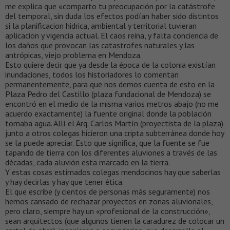
me explica que «comparto tu preocupación por la catástrofe
del temporal, sin duda los efectos podían haber sido distintos
si la planificacion hidrica, ambiental y territorial tuvieran
aplicacion y vigencia actual. El caos reina, y falta conciencia de
los daños que provocan las catastrofes naturales y las
antrópicas, viejo problema en Mendoza.
Esto quiere decir que ya desde la época de la colonia existían
inundaciones, todos los historiadores lo comentan
permanentemente, para que nos demos cuenta de esto en la
Plaza Pedro del Castillo (plaza fundacional de Mendoza) se
encontró en el medio de la misma varios metros abajo (no me
acuerdo exactamente) la fuente original donde la población
tomaba agua. Allí el Arq. Carlos Martín (proyectista de la plaza)
junto a otros colegas hicieron una cripta subterránea donde hoy
se la puede apreciar. Esto que significa, que la fuente se fue
tapando de tierra con los diferentes aluviones a través de las
décadas, cada aluvión esta marcado en la tierra.
Y estas cosas estimados colegas mendocinos hay que saberlas
y hay decirlas y hay que tener ética.
El que escribe (y cientos de personas más seguramente) nos
hemos cansado de rechazar proyectos en zonas aluvionales,
pero claro, siempre hay un «profesional de la construcción»,
sean arquitectos (que algunos tienen la caradurez de colocar un