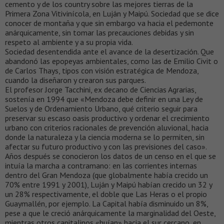
cemento y de los country sobre las mejores tierras de la
Primera Zona Vitivinícola, en Luján y Maipú. Sociedad que se dice
conocer de montaña y que sin embargo va hacia el pedemonte
anárquicamente, sin tomar las precauciones debidas y sin
respeto al ambiente y a su propia vida.
Sociedad desentendida ante el avance de la desertización. Que
abandonó las epopeyas ambientales, como las de Emilio Civit o
de Carlos Thays, tipos con visión estratégica de Mendoza,
cuando la diseñaron y crearon sus parques.
El profesor Jorge Tacchini, ex decano de Ciencias Agrarias,
sostenía en 1994 que «Mendoza debe definir en una Ley de
Suelos y de Ordenamiento Urbano, qué criterio seguir para
preservar su escaso oasis productivo y ordenar el crecimiento
urbano con criterios racionales de prevención aluvional, hacia
donde la naturaleza y la ciencia moderna se lo permiten, sin
afectar su futuro productivo y con las previsiones del caso».
Años después se conocieron los datos de un censo en el que se
intuía la marcha a contramano: en las corrientes internas
dentro del Gran Mendoza (que globalmente había crecido un
70% entre 1991 y 2001), Luján y Maipú habían crecido un 32 y
un 28% respectivamente, el doble que Las Heras o el propio
Guaymallén, por ejemplo. La Capital había disminuido un 8%,
pese a que le creció anárquicamente la marginalidad del Oeste,
mientras otros capitalinos «huían» hacia el sur cercano, en