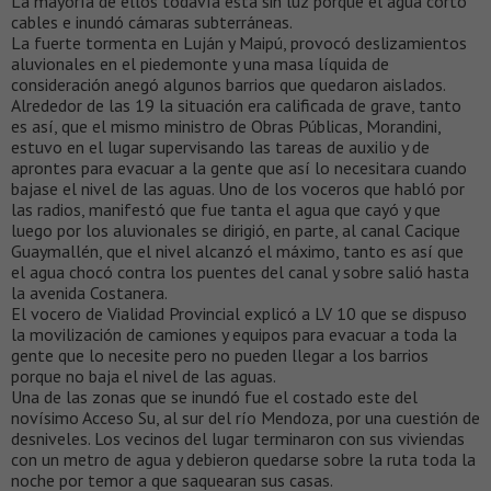
La mayoría de ellos todavía está sin luz porque el agua cortó
cables e inundó cámaras subterráneas.
La fuerte tormenta en Luján y Maipú, provocó deslizamientos
aluvionales en el piedemonte y una masa líquida de
consideración anegó algunos barrios que quedaron aislados.
Alrededor de las 19 la situación era calificada de grave, tanto
es así, que el mismo ministro de Obras Públicas, Morandini,
estuvo en el lugar supervisando las tareas de auxilio y de
aprontes para evacuar a la gente que así lo necesitara cuando
bajase el nivel de las aguas. Uno de los voceros que habló por
las radios, manifestó que fue tanta el agua que cayó y que
luego por los aluvionales se dirigió, en parte, al canal Cacique
Guaymallén, que el nivel alcanzó el máximo, tanto es así que
el agua chocó contra los puentes del canal y sobre salió hasta
la avenida Costanera.
El vocero de Vialidad Provincial explicó a LV 10 que se dispuso
la movilización de camiones y equipos para evacuar a toda la
gente que lo necesite pero no pueden llegar a los barrios
porque no baja el nivel de las aguas.
Una de las zonas que se inundó fue el costado este del
novísimo Acceso Su, al sur del río Mendoza, por una cuestión de
desniveles. Los vecinos del lugar terminaron con sus viviendas
con un metro de agua y debieron quedarse sobre la ruta toda la
noche por temor a que saquearan sus casas.