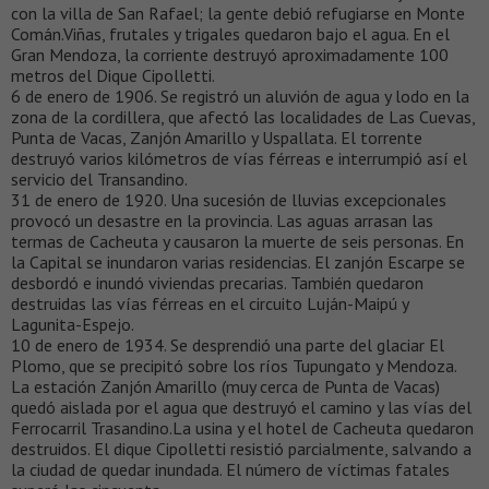
con la villa de San Rafael; la gente debió refugiarse en Monte
Comán.Viñas, frutales y trigales quedaron bajo el agua. En el
Gran Mendoza, la corriente destruyó aproximadamente 100
metros del Dique Cipolletti.
6 de enero de 1906. Se registró un aluvión de agua y lodo en la
zona de la cordillera, que afectó las localidades de Las Cuevas,
Punta de Vacas, Zanjón Amarillo y Uspallata. El torrente
destruyó varios kilómetros de vías férreas e interrumpió así el
servicio del Transandino.
31 de enero de 1920. Una sucesión de lluvias excepcionales
provocó un desastre en la provincia. Las aguas arrasan las
termas de Cacheuta y causaron la muerte de seis personas. En
la Capital se inundaron varias residencias. El zanjón Escarpe se
desbordó e inundó viviendas precarias. También quedaron
destruidas las vías férreas en el circuito Luján-Maipú y
Lagunita-Espejo.
10 de enero de 1934. Se desprendió una parte del glaciar El
Plomo, que se precipitó sobre los ríos Tupungato y Mendoza.
La estación Zanjón Amarillo (muy cerca de Punta de Vacas)
quedó aislada por el agua que destruyó el camino y las vías del
Ferrocarril Trasandino.La usina y el hotel de Cacheuta quedaron
destruidos. El dique Cipolletti resistió parcialmente, salvando a
la ciudad de quedar inundada. El número de víctimas fatales