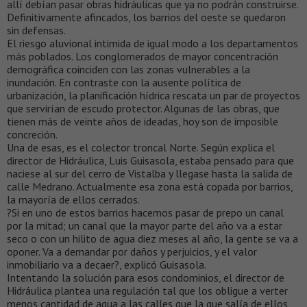
allí debían pasar obras hidráulicas que ya no podrán construirse.
Definitivamente afincados, los barrios del oeste se quedaron
sin defensas.
El riesgo aluvional intimida de igual modo a los departamentos
más poblados. Los conglomerados de mayor concentración
demográfica coinciden con las zonas vulnerables a la
inundación. En contraste con la ausente política de
urbanización, la planificación hídrica rescata un par de proyectos
que servirían de escudo protector. Algunas de las obras, que
tienen más de veinte años de ideadas, hoy son de imposible
concreción.
Una de esas, es el colector troncal Norte. Según explica el
director de Hidráulica, Luis Guisasola, estaba pensado para que
naciese al sur del cerro de Vistalba y llegase hasta la salida de
calle Medrano. Actualmente esa zona está copada por barrios,
la mayoría de ellos cerrados.
?Si en uno de estos barrios hacemos pasar de prepo un canal
por la mitad; un canal que la mayor parte del año va a estar
seco o con un hilito de agua diez meses al año, la gente se va a
oponer. Va a demandar por daños y perjuicios, y el valor
inmobiliario va a decaer?, explicó Guisasola.
Intentando la solución para esos condominios, el director de
Hidráulica plantea una regulación tal que los obligue a verter
menos cantidad de agua a las calles que la que salía de ellos