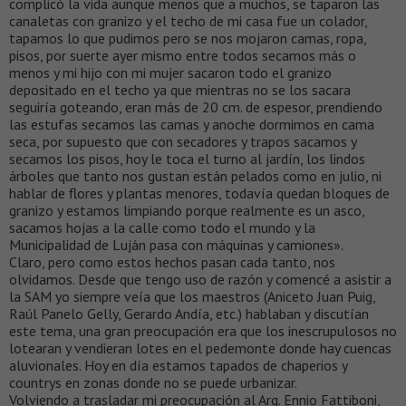
complicó la vida aunque menos que a muchos, se taparon las
canaletas con granizo y el techo de mi casa fue un colador,
tapamos lo que pudimos pero se nos mojaron camas, ropa,
pisos, por suerte ayer mismo entre todos secamos más o
menos y mi hijo con mi mujer sacaron todo el granizo
depositado en el techo ya que mientras no se los sacara
seguiría goteando, eran más de 20 cm. de espesor, prendiendo
las estufas secamos las camas y anoche dormimos en cama
seca, por supuesto que con secadores y trapos sacamos y
secamos los pisos, hoy le toca el turno al jardín, los lindos
árboles que tanto nos gustan están pelados como en julio, ni
hablar de flores y plantas menores, todavía quedan bloques de
granizo y estamos limpiando porque realmente es un asco,
sacamos hojas a la calle como todo el mundo y la
Municipalidad de Luján pasa con máquinas y camiones».
Claro, pero como estos hechos pasan cada tanto, nos
olvidamos. Desde que tengo uso de razón y comencé a asistir a
la SAM yo siempre veía que los maestros (Aniceto Juan Puig,
Raúl Panelo Gelly, Gerardo Andía, etc.) hablaban y discutían
este tema, una gran preocupación era que los inescrupulosos no
lotearan y vendieran lotes en el pedemonte donde hay cuencas
aluvionales. Hoy en día estamos tapados de chaperios y
countrys en zonas donde no se puede urbanizar.
Volviendo a trasladar mi preocupación al Arq. Ennio Fattiboni,