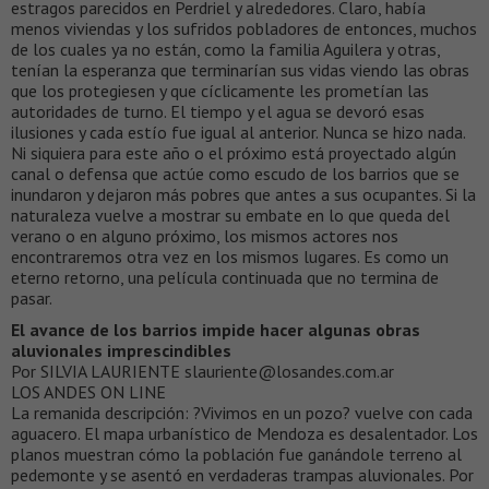
estragos parecidos en Perdriel y alrededores. Claro, había
menos viviendas y los sufridos pobladores de entonces, muchos
de los cuales ya no están, como la familia Aguilera y otras,
tenían la esperanza que terminarían sus vidas viendo las obras
que los protegiesen y que cíclicamente les prometían las
autoridades de turno. El tiempo y el agua se devoró esas
ilusiones y cada estío fue igual al anterior. Nunca se hizo nada.
Ni siquiera para este año o el próximo está proyectado algún
canal o defensa que actúe como escudo de los barrios que se
inundaron y dejaron más pobres que antes a sus ocupantes. Si la
naturaleza vuelve a mostrar su embate en lo que queda del
verano o en alguno próximo, los mismos actores nos
encontraremos otra vez en los mismos lugares. Es como un
eterno retorno, una película continuada que no termina de
pasar.
El avance de los barrios impide hacer algunas obras
aluvionales imprescindibles
Por SILVIA LAURIENTE slauriente@losandes.com.ar
LOS ANDES ON LINE
La remanida descripción: ?Vivimos en un pozo? vuelve con cada
aguacero. El mapa urbanístico de Mendoza es desalentador. Los
planos muestran cómo la población fue ganándole terreno al
pedemonte y se asentó en verdaderas trampas aluvionales. Por