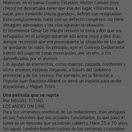
Mientras, en el barrio Cuadro Estación, Walter Camani (tres
chicos) no descartaba tener que irse del lugar. «Volvimos a
nacer, pero teniendo chicos grandes», definió con resignación.
Este conglomerado nació con un defecto congénito: no tiene
desagües adecuados y las vías agravan la situación.
El intendente Omar De Marchi recorrió la zona y dijo que los
refugiados en el colegio estarían allí entre cinco y diez días,
aunque reconoció que era preocupante la situación de los que
se quedaron sin nada. En principio, ayer el Concejo Deliberante
eximió del pago de tasas municipales, por un año, a los
damnificados por el aluvión.
Las ayudas de elementos, como mantas, calzada, colchones y
otros enseres, estaban llegando, a través del Gobierno
provincial y de los vecinos. Por ejemplo, en la Biblioteca
Popular Juan Bautista Alberdi se armó un espacio para recibir
donaciones. / Miguel Títiro
Una película que se repite
Por MIGUEL TÍTIRO
LOS ANDES ON LINE
Para los veteranos cronistas de las redacciones, más antiguos
en sus funciones que los actuales funcionarios, lo que pasó el
lunes es un episodio que ya habían cubierto. Hace 25 o 30 años,
las aguas también bajaban turbias de las serranías y causaban