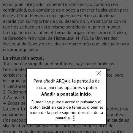
en un plan integrador, coherente, con sentido común y con
continuidad, que comience de a poco a revertir la situación para
darle al Gran Mendoza un esquema de defensa aluvional
acorde con su importancia y su desarrollo, y en sintonía con lo
que hoy se hace en este mismo sentido en el primer mundo.
La experiencia local en el tema de organismos como el Iadiza,
la Dirección Provincial de Hidráulica, el INA, la Universidad
Nacional de Cuyo y otros, dan un marco más que adecuado para
encarar algo serio.
La situación actual
Tratando de simplificar el problema, hay cuatro ámbitos
territoriales en relación al Gran Mendoza que se deben
considerar en forma independiente por su problemática, pero
integrada para sus resultados.
1. Serranías de precordillera y pedemonte superior.
2. Pedemonte inferior y zonas suburbanas.
3. Áreas urbanas.
4. Zonas de regadío.
La zona 1 es una extensa área de alrededor de 600 kilómetros
cuadrados conformada por cuencas típicamente aluvionales -
ríos secos para los mendocinos-, que solamente traen caudales
significativos después de las tormentas importantes del
verano. En la desembocadura de tres de las más importantes