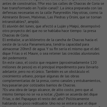
antes de construirlos. ?Por eso las calles de Chacras de Coria se
han transformado en ?calle-canal?. La única preparada con las
defensas necesarias es la calle Pueyrredón. Hay otras, como la
Almirante Brown, Malvinas, Las Piedras y Orsini, que se tornan
intransitables?, amplió.
El aluvión del lunes, que afectó a Luján y Maipú, desempolvó
otro proyecto del que no se hablaba hace tiempo: la presa
Chacras de Coria.
El embalse, a un kilómetro de la cancha de Chacras hacia el
oeste de la ruta Panamericana, tendría capacidad para
almacenar 20hm3 de agua. Y su fin sería el mismo que el del
dique Frías o el Maure, o sea retener las crecidas aluvionales
del pedemonte.
En este caso, el costo que requiere (aproximadamente 120
millones de pesos) es el principal impedimento para llevarlo
adelante, pero no el único. También es un obstáculo el
crecimiento urbano, porque algunas de las obras
complementarias de la presa, como canales y entubamientos,
hoy pasarían por cotizados barrios de Chacras.
?Es una obra de largo alcance, de alto costo, pero que al
mismo tiempo no se va a notar. ¿Quién se acuerda del dique
Frías, o del Papagayo el resto del año? Políticamente
hablando es poco redituable. Uno no se entera que el dique