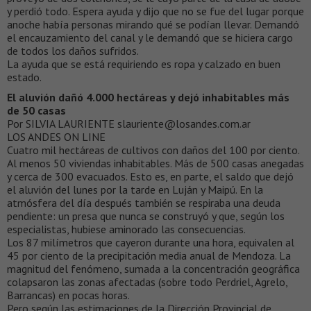
y perdió todo. Espera ayuda y dijo que no se fue del lugar porque
anoche había personas mirando qué se podían llevar. Demandó
el encauzamiento del canal y le demandó que se hiciera cargo
de todos los daños sufridos.
La ayuda que se está requiriendo es ropa y calzado en buen
estado.
El aluvión dañó 4.000 hectáreas y dejó inhabitables más
de 50 casas
Por SILVIA LAURIENTE slauriente@losandes.com.ar
LOS ANDES ON LINE
Cuatro mil hectáreas de cultivos con daños del 100 por ciento.
Al menos 50 viviendas inhabitables. Más de 500 casas anegadas
y cerca de 300 evacuados. Esto es, en parte, el saldo que dejó
el aluvión del lunes por la tarde en Luján y Maipú. En la
atmósfera del día después también se respiraba una deuda
pendiente: un presa que nunca se construyó y que, según los
especialistas, hubiese aminorado las consecuencias.
Los 87 milímetros que cayeron durante una hora, equivalen al
45 por ciento de la precipitación media anual de Mendoza. La
magnitud del fenómeno, sumada a la concentración geográfica
colapsaron las zonas afectadas (sobre todo Perdriel, Agrelo,
Barrancas) en pocas horas.
Pero según las estimaciones de la Dirección Provincial de