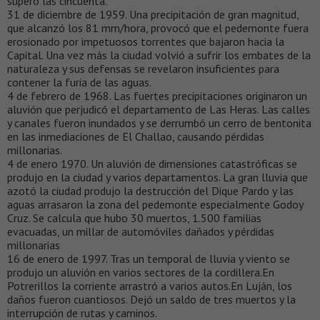
superó las cincuenta.
31 de diciembre de 1959. Una precipitación de gran magnitud,
que alcanzó los 81 mm/hora, provocó que el pedemonte fuera
erosionado por impetuosos torrentes que bajaron hacia la
Capital. Una vez más la ciudad volvió a sufrir los embates de la
naturaleza y sus defensas se revelaron insuficientes para
contener la furia de las aguas.
4 de febrero de 1968. Las fuertes precipitaciones originaron un
aluvión que perjudicó el departamento de Las Heras. Las calles
y canales fueron inundados y se derrumbó un cerro de bentonita
en las inmediaciones de El Challao, causando pérdidas
millonarias.
4 de enero 1970. Un aluvión de dimensiones catastróficas se
produjo en la ciudad y varios departamentos. La gran lluvia que
azotó la ciudad produjo la destrucción del Dique Pardo y las
aguas arrasaron la zona del pedemonte especialmente Godoy
Cruz. Se calcula que hubo 30 muertos, 1.500 familias
evacuadas, un millar de automóviles dañados y pérdidas
millonarias
16 de enero de 1997. Tras un temporal de lluvia y viento se
produjo un aluvión en varios sectores de la cordillera.En
Potrerillos la corriente arrastró a varios autos.En Luján, los
daños fueron cuantiosos. Dejó un saldo de tres muertos y la
interrupción de rutas y caminos.