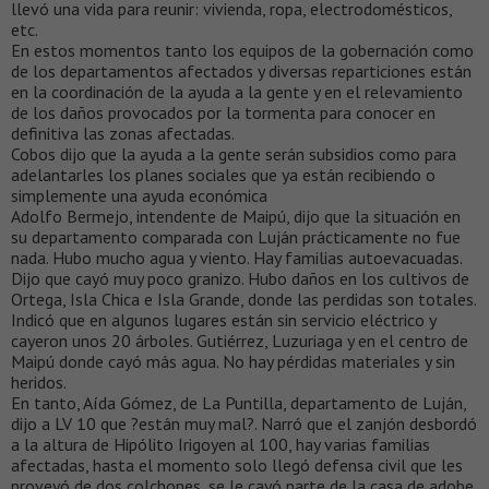
llevó una vida para reunir: vivienda, ropa, electrodomésticos,
etc.
En estos momentos tanto los equipos de la gobernación como
de los departamentos afectados y diversas reparticiones están
en la coordinación de la ayuda a la gente y en el relevamiento
de los daños provocados por la tormenta para conocer en
definitiva las zonas afectadas.
Cobos dijo que la ayuda a la gente serán subsidios como para
adelantarles los planes sociales que ya están recibiendo o
simplemente una ayuda económica
Adolfo Bermejo, intendente de Maipú, dijo que la situación en
su departamento comparada con Luján prácticamente no fue
nada. Hubo mucho agua y viento. Hay familias autoevacuadas.
Dijo que cayó muy poco granizo. Hubo daños en los cultivos de
Ortega, Isla Chica e Isla Grande, donde las perdidas son totales.
Indicó que en algunos lugares están sin servicio eléctrico y
cayeron unos 20 árboles. Gutiérrez, Luzuriaga y en el centro de
Maipú donde cayó más agua. No hay pérdidas materiales y sin
heridos.
En tanto, Aída Gómez, de La Puntilla, departamento de Luján,
dijo a LV 10 que ?están muy mal?. Narró que el zanjón desbordó
a la altura de Hipólito Irigoyen al 100, hay varias familias
afectadas, hasta el momento solo llegó defensa civil que les
proveyó de dos colchones, se le cayó parte de la casa de adobe