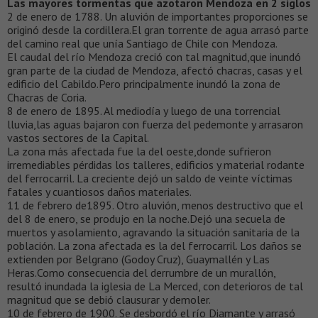
Las mayores tormentas que azotaron Mendoza en 2 siglos
2 de enero de 1788. Un aluvión de importantes proporciones se
originó desde la cordillera.El gran torrente de agua arrasó parte
del camino real que unía Santiago de Chile con Mendoza.
El caudal del río Mendoza creció con tal magnitud,que inundó
gran parte de la ciudad de Mendoza, afectó chacras, casas y el
edificio del Cabildo.Pero principalmente inundó la zona de
Chacras de Coria.
8 de enero de 1895. Al mediodía y luego de una torrencial
lluvia,las aguas bajaron con fuerza del pedemonte y arrasaron
vastos sectores de la Capital.
La zona más afectada fue la del oeste,donde sufrieron
irremediables pérdidas los talleres, edificios y material rodante
del ferrocarril. La creciente dejó un saldo de veinte víctimas
fatales y cuantiosos daños materiales.
11 de febrero de1895. Otro aluvión, menos destructivo que el
del 8 de enero, se produjo en la noche.Dejó una secuela de
muertos y asolamiento, agravando la situación sanitaria de la
población. La zona afectada es la del ferrocarril. Los daños se
extienden por Belgrano (Godoy Cruz), Guaymallén y Las
Heras.Como consecuencia del derrumbre de un murallón,
resultó inundada la iglesia de La Merced, con deterioros de tal
magnitud que se debió clausurar y demoler.
10 de febrero de 1900. Se desbordó el río Diamante y arrasó