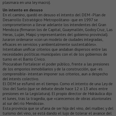
plasmara en una ley macro).
Un intento en desuso
En el camino, quedó en desuso el intento del DEM -Plan de
Desarrollo Estratégico Metropolitano- que en 1997 se
comprometieron a llevar adelante los intendentes del Gran
Mendoza (firmaron los de Capital, Guaymallén, Godoy Cruz, Las
Heras, Luján, Maipú y representantes del gobierno provincial).
Juraron ordenarse «con un modelo de ciudades integradas,
eficaces en servicios y ambientalmente sustentables».
Intentaban unificar criterios que andaban dispersos entre las
necesidades políticas municipales con el de los gobiernos de
turno en el Barrio Cívico.
Procuraban fortalecer el poder público, frente a las presiones
de los emporios inmobiliarios y de la construcción, que -es
comprensible- intentan imponer sus criterios, aun a despecho
del interés colectivo.
El DEM se esfumó en el tiempo. Como el intento de una Ley de
Uso del Suelo (que se debate desde hace 12 o 13 años entre
presiones en la Legislatura). El propio director de Hidráulica dijo
el lunes, tras la tragedia, que «carecemos de obras aluvionales
al sur del río Mendoza».
Esta provincia que se ufana de ser hija del vino, del malbec y del
turismo del vino, se está dando el lujo de tolerar el avance del