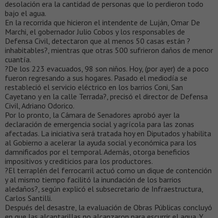
desolación era la cantidad de personas que lo perdieron todo
bajo el agua.
En la recorrida que hicieron el intendente de Luján, Omar De
Marchi, el gobernador Julio Cobos y los responsables de
Defensa Civil, detectaron que al menos 50 casas están ?
inhabitables?, mientras que otras 500 sufrieron daños de menor
cuantía.
?De los 223 evacuados, 98 son niños. Hoy, (por ayer) de a poco
fueron regresando a sus hogares. Pasado el mediodía se
restableció el servicio eléctrico en los barrios Coni, San
Cayetano y en la calle Terrada?, precisó el director de Defensa
Civil, Adriano Odorico.
Por lo pronto, la Cámara de Senadores aprobó ayer la
declaración de emergencia social y agrícola para las zonas
afectadas. La iniciativa será tratada hoy en Diputados y habilita
al Gobierno a acelerar la ayuda social y económica para los
damnificados por el temporal. Además, otorga beneficios
impositivos y crediticios para los productores.
?El terraplén del ferrocarril actuó como un dique de contención
y al mismo tiempo facilitó la inundación de los barrios
aledaños?, según explicó el subsecretario de Infraestructura,
Carlos Santilli.
Después del desastre, la evaluación de Obras Públicas concluyó
en que las alcantarillas no alcanzaron para escurrir el agua. Y