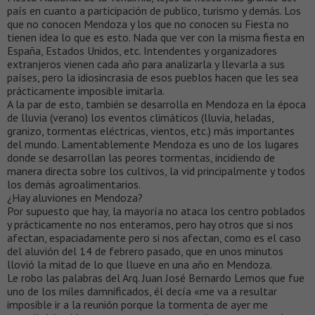
país en cuanto a participación de publico, turismo y demás. Los
que no conocen Mendoza y los que no conocen su Fiesta no
tienen idea lo que es esto. Nada que ver con la misma fiesta en
España, Estados Unidos, etc. Intendentes y organizadores
extranjeros vienen cada año para analizarla y llevarla a sus
países, pero la idiosincrasia de esos pueblos hacen que les sea
prácticamente imposible imitarla.
A la par de esto, también se desarrolla en Mendoza en la época
de lluvia (verano) los eventos climáticos (lluvia, heladas,
granizo, tormentas eléctricas, vientos, etc.) más importantes
del mundo. Lamentablemente Mendoza es uno de los lugares
donde se desarrollan las peores tormentas, incidiendo de
manera directa sobre los cultivos, la vid principalmente y todos
los demás agroalimentarios.
¿Hay aluviones en Mendoza?
Por supuesto que hay, la mayoría no ataca los centro poblados
y prácticamente no nos enteramos, pero hay otros que si nos
afectan, espaciadamente pero si nos afectan, como es el caso
del aluvión del 14 de febrero pasado, que en unos minutos
llovió la mitad de lo que llueve en una año en Mendoza.
Le robo las palabras del Arq. Juan José Bernardo Lemos que fue
uno de los miles damnificados, él decía «me va a resultar
imposible ir a la reunión porque la tormenta de ayer me