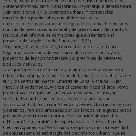
?Se ha avanzado brutalmente sobre el oasis productivo con
«ordenamientos» semi clandestinos. Hay anarquía depredadora
y sin previsiones, en la expansión urbana. Y corruptelas
municipales y provinciales, que abrieron cauce a
emprendimientos privados al margen de las más elementales
normas de prevención aluvional y de preservación del medio».
(textual del informe de comisiones que sustentaron el
proyecto de Ley de Uso del Suelo, en 1993).
Pero hoy, 12 años después, todo está como era entonces.
Seguimos careciendo de ese marco de ordenamiento y los
proyectos de ley son tironeados por presiones de intereses
políticos y privados.
«Las preferencias de la gente y la anarquía en la expansión
urbanística empujan la extensión de la ciudad hacia el oasis del
sur y los cerros del oeste: Chacras de Coria, Vistalba, Luján,
Maipú y el pedemonte. Avanza el cemento hacia el área verde
productivo; se erradican cultivos en las zonas de mayor
fertilidad y condiciones ecológicas para la producción
vitivinícola, frutihortícola. Viñedos, olivares, chacras de cerezas
y duraznos, han sido arrasadas por los loteos, en algunos casos
precarios y contra toda norma de prevención aluvional o
edilicia». (De la comisión de especialistas de la Facultad de
Ciencias Agrarias, en 1993, cuando se pensaba en la necesidad
de consensuar una estrategia del crecimiento urbano, que se