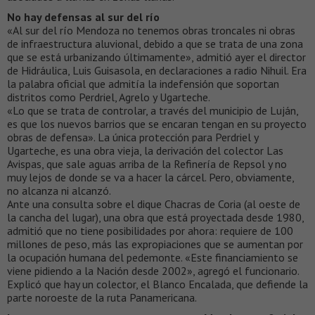
No hay defensas al sur del río
«Al sur del río Mendoza no tenemos obras troncales ni obras
de infraestructura aluvional, debido a que se trata de una zona
que se está urbanizando últimamente», admitió ayer el director
de Hidráulica, Luis Guisasola, en declaraciones a radio Nihuil. Era
la palabra oficial que admitía la indefensión que soportan
distritos como Perdriel, Agrelo y Ugarteche.
«Lo que se trata de controlar, a través del municipio de Luján,
es que los nuevos barrios que se encaran tengan en su proyecto
obras de defensa». La única protección para Perdriel y
Ugarteche, es una obra vieja, la derivación del colector Las
Avispas, que sale aguas arriba de la Refinería de Repsol y no
muy lejos de donde se va a hacer la cárcel. Pero, obviamente,
no alcanza ni alcanzó.
Ante una consulta sobre el dique Chacras de Coria (al oeste de
la cancha del lugar), una obra que está proyectada desde 1980,
admitió que no tiene posibilidades por ahora: requiere de 100
millones de peso, más las expropiaciones que se aumentan por
la ocupación humana del pedemonte. «Este financiamiento se
viene pidiendo a la Nación desde 2002», agregó el funcionario.
Explicó que hay un colector, el Blanco Encalada, que defiende la
parte noroeste de la ruta Panamericana.