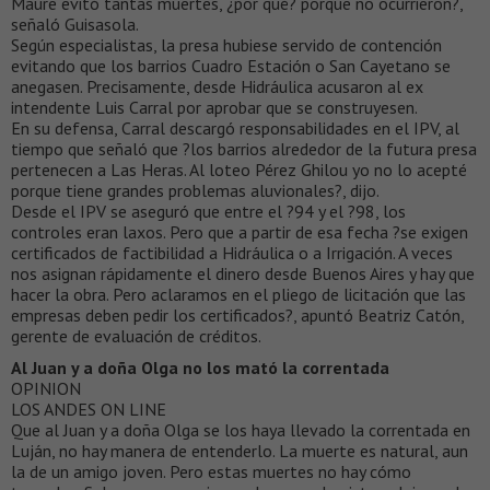
Maure evitó tantas muertes, ¿por qué? porque no ocurrieron?,
señaló Guisasola.
Según especialistas, la presa hubiese servido de contención
evitando que los barrios Cuadro Estación o San Cayetano se
anegasen. Precisamente, desde Hidráulica acusaron al ex
intendente Luis Carral por aprobar que se construyesen.
En su defensa, Carral descargó responsabilidades en el IPV, al
tiempo que señaló que ?los barrios alrededor de la futura presa
pertenecen a Las Heras. Al loteo Pérez Ghilou yo no lo acepté
porque tiene grandes problemas aluvionales?, dijo.
Desde el IPV se aseguró que entre el ?94 y el ?98, los
controles eran laxos. Pero que a partir de esa fecha ?se exigen
certificados de factibilidad a Hidráulica o a Irrigación. A veces
nos asignan rápidamente el dinero desde Buenos Aires y hay que
hacer la obra. Pero aclaramos en el pliego de licitación que las
empresas deben pedir los certificados?, apuntó Beatriz Catón,
gerente de evaluación de créditos.
Al Juan y a doña Olga no los mató la correntada
OPINION
LOS ANDES ON LINE
Que al Juan y a doña Olga se los haya llevado la correntada en
Luján, no hay manera de entenderlo. La muerte es natural, aun
la de un amigo joven. Pero estas muertes no hay cómo