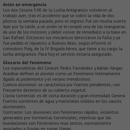
Avión en emergencia
Los dos Cessna 340 de la Lucha Antigranizo volvieron al
trabajo ayer, tras el accidente que se cobró la vida de dos
pilotos la semana pasada, pero el regreso fue sin mucha suerte.
Ayer por la tarde, a un avión se le rompió una de las mangueras
de uno de los motores y debió volver de inmediato a la base en
San Rafael. Entonces los mecánicos detectaron la falla y ya
fue pedido el repuesto a Buenos Aires, según informó el
comodoro Puig, de la IV Brigada Aérea, que tiene a su cargo la
lucha antigranizo. Para hoy el servicio estaría asegurado.
Glosario del fenómeno
Los especialistas del Conicet Pedro Fernández y Adrián Vargas
Aranibar definen al aluvión como un fenómeno íntimamente
ligado al pedemonte y el verano mendocinos:
Cuenca aluvional: se caracteriza por fuertes pendientes, con
frecuente deterioro de su cubierta vegetal.
Lluvia torrencial: es de corta duración y gran intensidad. Genera
fuertes corrientes de agua y materiales sólidos en los cauces
aluvionales.
Contraste: Los aluviones son fenómenos rápidos, violentos
generados por tormentas torrenciales, mientras que las
inundaciones son fenómenos mas lentos, normalmente
asociados a lluvias en zonas llanas.