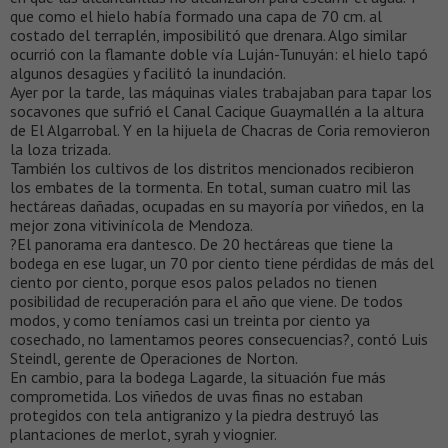
que como el hielo había formado una capa de 70 cm. al
costado del terraplén, imposibilitó que drenara. Algo similar
ocurrió con la flamante doble vía Luján-Tunuyán: el hielo tapó
algunos desagües y facilitó la inundación.
Ayer por la tarde, las máquinas viales trabajaban para tapar los
socavones que sufrió el Canal Cacique Guaymallén a la altura
de El Algarrobal. Y en la hijuela de Chacras de Coria removieron
la loza trizada.
También los cultivos de los distritos mencionados recibieron
los embates de la tormenta. En total, suman cuatro mil las
hectáreas dañadas, ocupadas en su mayoría por viñedos, en la
mejor zona vitivinícola de Mendoza.
?El panorama era dantesco. De 20 hectáreas que tiene la
bodega en ese lugar, un 70 por ciento tiene pérdidas de más del
ciento por ciento, porque esos palos pelados no tienen
posibilidad de recuperación para el año que viene. De todos
modos, y como teníamos casi un treinta por ciento ya
cosechado, no lamentamos peores consecuencias?, contó Luis
Steindl, gerente de Operaciones de Norton.
En cambio, para la bodega Lagarde, la situación fue más
comprometida. Los viñedos de uvas finas no estaban
protegidos con tela antigranizo y la piedra destruyó las
plantaciones de merlot, syrah y viognier.