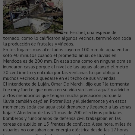
En Perdriel, una especie de
tornado, como lo calificaron algunos vecinos, terminó con toda
la producción de frutales y viñedos.
En los lugares más afectados cayeron 100 mm de agua en tan
sólo 40 minutos cuando el promedio anual de lluvias en
Mendoza es de 200 mm. En esta zona como en ninguna otra se
inundaron casas porque el nivel de las aguas alcanzó el metro
20 centímetro y entraba por las ventanas lo que obligó a
muchos vecinos a quedarse en el techo de sus viviendas.
El intendente de Luján, Omar De Marchi, dijo que ?la tormenta
fue muy fuerte, que nunca en su vida vio tanta agua? y advirtió
a ?los mendocinos que tengan mucha precaución porque la
lluvia también cayó en Potrerillos y el piedemonte y en estos
momentos toda esa agua está drenando y llegando a las zonas
bajas?. Alrededor de las 21 más de 200 efectivos policiales,
bomberos y funcionarios de defensa civil trabajaban en las
tareas de auxilio en 15 frentes de conflicto. A esa hora, miles de
usuarios no contaban con energía eléctrica desde las 17 horas.