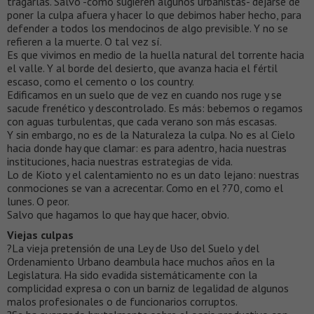
tragarlas. Salvo -como sugieren algunos urbanistas- dejarse de
poner la culpa afuera y hacer lo que debimos haber hecho, para
defender a todos los mendocinos de algo previsible. Y no se
refieren a la muerte. O tal vez sí.
Es que vivimos en medio de la huella natural del torrente hacia
el valle. Y al borde del desierto, que avanza hacia el fértil
escaso, como el cemento o los country.
Edificamos en un suelo que de vez en cuando nos ruge y se
sacude frenético y descontrolado. Es más: bebemos o regamos
con aguas turbulentas, que cada verano son más escasas.
Y sin embargo, no es de la Naturaleza la culpa. No es al Cielo
hacia donde hay que clamar: es para adentro, hacia nuestras
instituciones, hacia nuestras estrategias de vida.
Lo de Kioto y el calentamiento no es un dato lejano: nuestras
conmociones se van a acrecentar. Como en el ?70, como el
lunes. O peor.
Salvo que hagamos lo que hay que hacer, obvio.
Viejas culpas
?La vieja pretensión de una Ley de Uso del Suelo y del
Ordenamiento Urbano deambula hace muchos años en la
Legislatura. Ha sido evadida sistemáticamente con la
complicidad expresa o con un barniz de legalidad de algunos
malos profesionales o de funcionarios corruptos.