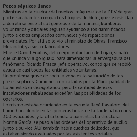
Pozos sépticos llenos
Mientras en la cuadra «del medio», máquinas de la DPV de gran
porte sacaban los compactos bloques de hielo, que se resistían
a derretirse pese al sol generoso de la mañana, bomberos
voluntarios y oficiales seguían ayudando a los damnificados,
junto a otros empleados comunales y de reparticiones
provinciales. Por allí se lo vio al ministro de Obras, Francisco
Morandini, y a sus colaboradores.
El jefe Daniel Fruitos, del cuerpo voluntario de Luján, señaló
que «nunca vi algo igual», para dimensionar la envergadura del
fenómeno. Ricardo Frasca, jefe operativo, contó que se recibió
ayuda de casi todos las entidades voluntarias.
Un problema grave de toda la zona es la saturación de los
pozos sépticos. Camiones contratados por la Municipalidad de
Luján estaban desagotando, pero la cantidad de esas
instalaciones rebalsadas excedían las posibilidades de los
operarios.
Lo mismo estaba ocurriendo en la escuela René Favaloro, del
barrio Coni, donde en las primeras horas de la tarde había unos
300 evacuados, y la cifra tendía a aumentar. La directora,
Norma García, se puso a las órdenes del operativo de auxilio,
junto a su vice. Allí también había cuadros delicados, que
estaban siendo evaluados por las asistentes sociales.