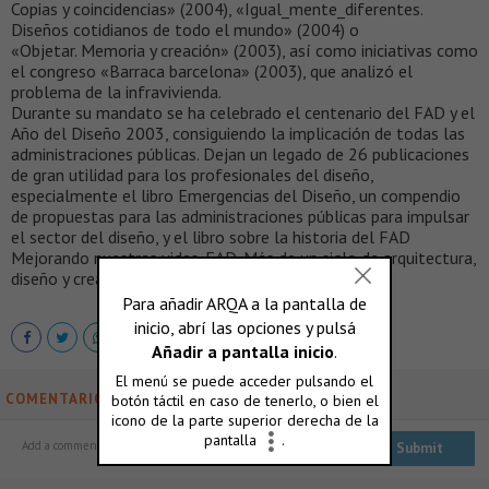
Copias y coincidencias» (2004), «Igual_mente_diferentes.
Diseños cotidianos de todo el mundo» (2004) o
«Objetar. Memoria y creación» (2003), así como iniciativas como
el congreso «Barraca barcelona» (2003), que analizó el
problema de la infravivienda.
Durante su mandato se ha celebrado el centenario del FAD y el
Año del Diseño 2003, consiguiendo la implicación de todas las
administraciones públicas. Dejan un legado de 26 publicaciones
de gran utilidad para los profesionales del diseño,
especialmente el libro Emergencias del Diseño, un compendio
de propuestas para las administraciones públicas para impulsar
el sector del diseño, y el libro sobre la historia del FAD
Mejorando nuestras vidas. FAD. Más de un siglo de arquitectura,
diseño y creatividad.
COMENTARIOS