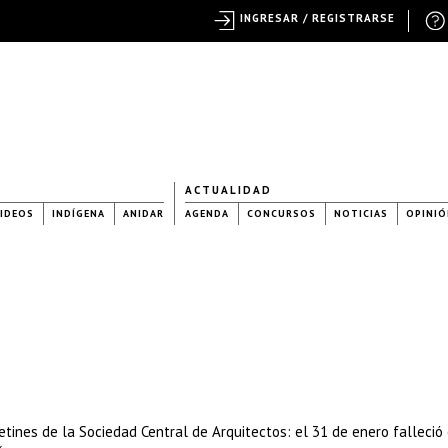
INGRESAR / REGISTRARSE
ACTUALIDAD
IDEOS
INDÍGENA
ANIDAR
AGENDA
CONCURSOS
NOTICIAS
OPINIÓ
letines de la Sociedad Central de Arquitectos: el 31 de enero falleció