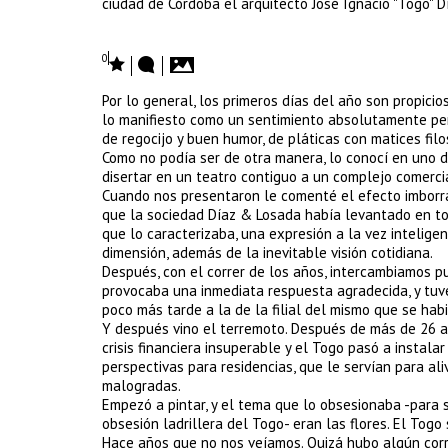
ciudad de Córdoba el arquitecto José Ignacio "Togo" D
0
Por lo general, los primeros días del año son propicio
lo manifiesto como un sentimiento absolutamente pe
de regocijo y buen humor, de pláticas con matices filosó
Como no podía ser de otra manera, lo conocí en uno d
disertar en un teatro contiguo a un complejo comercia
Cuando nos presentaron le comenté el efecto imborrabl
que la sociedad Díaz & Losada había levantado en to
que lo caracterizaba, una expresión a la vez intelig
dimensión, además de la inevitable visión cotidiana.
Después, con el correr de los años, intercambiamos p
provocaba una inmediata respuesta agradecida, y tuve
poco más tarde a la de la filial del mismo que se hab
Y después vino el terremoto. Después de más de 26 añ
crisis financiera insuperable y el Togo pasó a instalar
perspectivas para residencias, que le servían para al
malogradas.
Empezó a pintar, y el tema que lo obsesionaba -para 
obsesión ladrillera del Togo- eran las flores. El Tog
Hace años que no nos veíamos. Quizá hubo algún corre