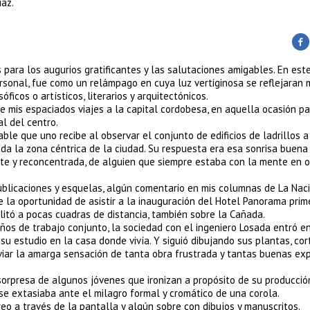
íaz.
s para los augurios gratificantes y las salutaciones amigables. En este
rsonal, fue como un relámpago en cuya luz vertiginosa se reflejaran
ficos o artísticos, literarios y arquitectónicos.
e mis espaciados viajes a la capital cordobesa, en aquella ocasión pa
l del centro.
e que uno recibe al observar el conjunto de edificios de ladrillos a 
da la zona céntrica de la ciudad. Su respuesta era esa sonrisa buena
ente y reconcentrada, de alguien que siempre estaba con la mente en o
ublicaciones y esquelas, algún comentario en mis columnas de La Nac
 la oportunidad de asistir a la inauguración del Hotel Panorama prime
ilitó a pocas cuadras de distancia, también sobre la Cañada.
os de trabajo conjunto, la sociedad con el ingeniero Losada entró e
 su estudio en la casa donde vivía. Y siguió dibujando sus plantas, cor
iviar la amarga sensación de tanta obra frustrada y tantas buenas ex
sorpresa de algunos jóvenes que ironizan a propósito de su producció
o se extasiaba ante el milagro formal y cromático de una corola.
o a través de la pantalla y algún sobre con dibujos y manuscritos.