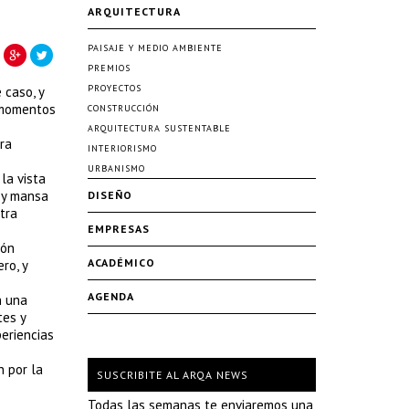
ARQUITECTURA
PAISAJE Y MEDIO AMBIENTE
PREMIOS
PROYECTOS
 caso, y
 momentos
CONSTRUCCIÓN
ARQUITECTURA SUSTENTABLE
ra
INTERIORISMO
URBANISMO
la vista
 y mansa
DISEÑO
tra
EMPRESAS
ión
ACADÉMICO
ro, y
AGENDA
n una
tes y
periencias
n por la
SUSCRIBITE AL ARQA NEWS
Todas las semanas te enviaremos una