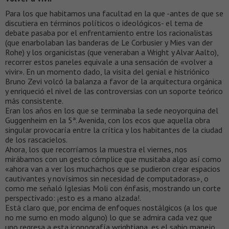
Para los que habitamos una facultad en la que -antes de que se
discutiera en términos políticos o ideológicos- el tema de
debate pasaba por el enfrentamiento entre los racionalistas
(que enarbolaban las banderas de Le Corbusier y Mies van der
Rohe) y los organicistas (que veneraban a Wright y Alvar Aalto),
recorrer estos paneles equivale a una sensación de «volver a
vivir». En un momento dado, la visita del genial e histriónico
Bruno Zevi volcó la balanza a favor de la arquitectura orgánica
y enriqueció el nivel de las controversias con un soporte teórico
más consistente.
Eran los años en los que se terminaba la sede neoyorquina del
Guggenheim en la 5ª. Avenida, con los ecos que aquella obra
singular provocaría entre la crítica y los habitantes de la ciudad
de los rascacielos.
Ahora, los que recorríamos la muestra el viernes, nos
mirábamos con un gesto cómplice que musitaba algo así como
«ahora van a ver los muchachos que se pudieron crear espacios
cautivantes y novísimos sin necesidad de computadoras», o
como me señaló Iglesias Moli con énfasis, mostrando un corte
perspectivado: ¡esto es a mano alzada!.
Está claro que, por encima de enfoques nostálgicos (a los que
no me sumo en modo alguno) lo que se admira cada vez que
uno regresa a esta iconografía wrightiana, es el sabio manejo