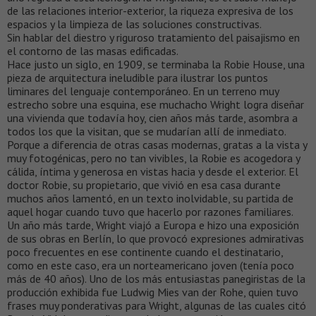
de las relaciones interior-exterior, la riqueza expresiva de los
espacios y la limpieza de las soluciones constructivas.
Sin hablar del diestro y riguroso tratamiento del paisajismo en
el contorno de las masas edificadas.
Hace justo un siglo, en 1909, se terminaba la Robie House, una
pieza de arquitectura ineludible para ilustrar los puntos
liminares del lenguaje contemporáneo. En un terreno muy
estrecho sobre una esquina, ese muchacho Wright logra diseñar
una vivienda que todavía hoy, cien años más tarde, asombra a
todos los que la visitan, que se mudarían allí de inmediato.
Porque a diferencia de otras casas modernas, gratas a la vista y
muy fotogénicas, pero no tan vivibles, la Robie es acogedora y
cálida, íntima y generosa en vistas hacia y desde el exterior. El
doctor Robie, su propietario, que vivió en esa casa durante
muchos años lamentó, en un texto inolvidable, su partida de
aquel hogar cuando tuvo que hacerlo por razones familiares.
Un año más tarde, Wright viajó a Europa e hizo una exposición
de sus obras en Berlín, lo que provocó expresiones admirativas
poco frecuentes en ese continente cuando el destinatario,
como en este caso, era un norteamericano joven (tenía poco
más de 40 años). Uno de los más entusiastas panegiristas de la
producción exhibida fue Ludwig Mies van der Rohe, quien tuvo
frases muy ponderativas para Wright, algunas de las cuales citó