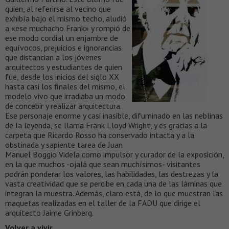
quien, al referirse al vecino que
exhibía bajo el mismo techo, aludió
a «ese muchacho Frank» y rompió de
ese modo cordial un enjambre de
equívocos, prejuicios e ignorancias
que distancian a los jóvenes
arquitectos y estudiantes de quien
fue, desde los inicios del siglo XX
hasta casi los finales del mismo, el
modelo vivo que irradiaba un modo
de concebir y realizar arquitectura.
Ese personaje enorme y casi inasible, difuminado en las neblinas
de la leyenda, se llama Frank Lloyd Wright, y es gracias a la
carpeta que Ricardo Rosso ha conservado intacta y a la
obstinada y sapiente tarea de Juan
Manuel Boggio Videla como impulsor y curador de la exposición,
en la que muchos -ojalá que sean muchísimos- visitantes
podrán ponderar los valores, las habilidades, las destrezas y la
vasta creatividad que se percibe en cada una de las láminas que
integran la muestra. Además, claro está, de lo que muestran las
maquetas realizadas en el taller de la FADU que dirige el
arquitecto Jaime Grinberg.
Volver a vivir