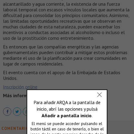
alcantarillado y agua corriente, la existencia de una fuerza
laboral temporal con escasos vínculos locales que aumenta la
dificultad para consolidar los principios comunitarios. Asimismo,
las limitadas oportunidades recreativas que se observan en
muchas ciudades de esta naturaleza, pueden exacerbar los
incentivos a conductas asociadas al alcoholismo o incluso el
uso de la prostitución como entretenimiento.
Es entonces que las compañías energéticas y las agencias
gubernamentales pueden contribuir a mitigar estos problemas
mediante el uso de la planificación para crear comunidades en
lugar de campos residenciales.
El evento cuenta con el apoyo de la Embajada de Estados
Unidos.
Inscripción online
Más información >
http://www.utdt.edu/
COMENTARIOS