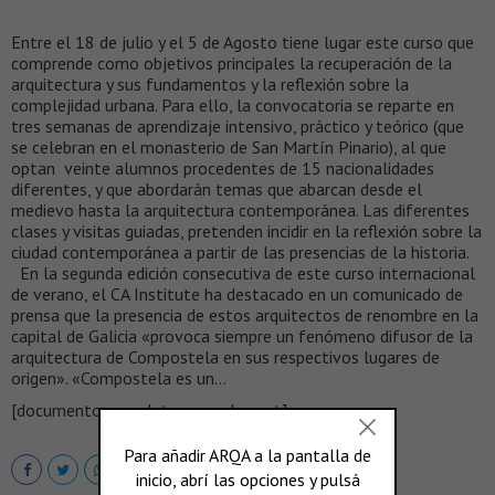
Entre el 18 de julio y el 5 de Agosto tiene lugar este curso que
comprende como objetivos principales la recuperación de la
arquitectura y sus fundamentos y la reflexión sobre la
complejidad urbana. Para ello, la convocatoria se reparte en
tres semanas de aprendizaje intensivo, práctico y teórico (que
se celebran en el monasterio de San Martín Pinario), al que
optan veinte alumnos procedentes de 15 nacionalidades
diferentes, y que abordarán temas que abarcan desde el
medievo hasta la arquitectura contemporánea. Las diferentes
clases y visitas guiadas, pretenden incidir en la reflexión sobre la
ciudad contemporánea a partir de las presencias de la historia.
En la segunda edición consecutiva de este curso internacional
de verano, el CA Institute ha destacado en un comunicado de
prensa que la presencia de estos arquitectos de renombre en la
capital de Galicia «provoca siempre un fenómeno difusor de la
arquitectura de Compostela en sus respectivos lugares de
origen». «Compostela es un…
[documento completo en scalae.net]