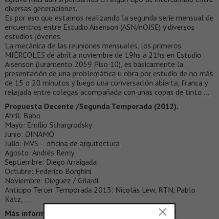
diversas generaciones.
Es por eso que estamos realizando la segunda serie mensual de
encuentros entre Estudio Aisenson (ASN/nOISE) y diversos
estudios jóvenes.
La mecánica de las reuniones mensuales, los primeros
MIÉRCOLES de abril a noviembre de 19hs a 21hs en Estudio
Aisenson (Juramento 2059 Piso 10), es básicamente la
presentación de una problemática u obra por estudio de no más
de 15 o 20 minutos y luego una conversación abierta, franca y
relajada entre colegas acompañada con unas copas de tinto …
Propuesta Decente /Segunda Temporada (2012).
Abril: Babo
Mayo: Emilio Schargrodsky
Junio: DINAMO
Julio: MVS – oficina de arquitectura
Agosto: Andrés Remy
Septiembre: Diego Arraigada
Octubre: Federico Borghini
Noviembre: Dieguez / Gilardi
Anticipo Tercer Temporada 2013: Nicolás Lew, RTN, Pablo
Katz, ….
Más información >
http://www.asnnoise.com.ar/