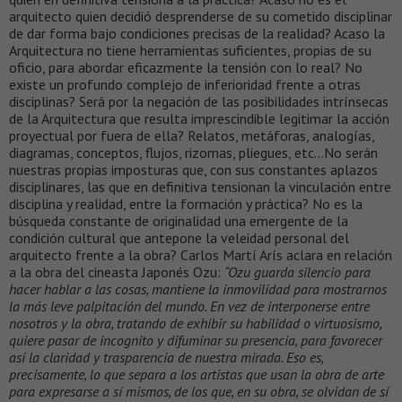
arquitecto quien decidió desprenderse de su cometido disciplinar
de dar forma bajo condiciones precisas de la realidad? Acaso la
Arquitectura no tiene herramientas suficientes, propias de su
oficio, para abordar eficazmente la tensión con lo real? No
existe un profundo complejo de inferioridad frente a otras
disciplinas? Será por la negación de las posibilidades intrínsecas
de la Arquitectura que resulta imprescindible legitimar la acción
proyectual por fuera de ella? Relatos, metáforas, analogías,
diagramas, conceptos, flujos, rizomas, pliegues, etc…No serán
nuestras propias imposturas que, con sus constantes aplazos
disciplinares, las que en definitiva tensionan la vinculación entre
disciplina y realidad, entre la formación y práctica? No es la
búsqueda constante de originalidad una emergente de la
condición cultural que antepone la veleidad personal del
arquitecto frente a la obra? Carlos Martí Arís aclara en relación
a la obra del cineasta Japonés Ozu:
“Ozu guarda silencio para
hacer hablar a las cosas, mantiene la inmovilidad para mostrarnos
la más leve palpitación del mundo. En vez de interponerse entre
nosotros y la obra, tratando de exhibir su habilidad o virtuosismo,
quiere pasar de incognito y difuminar su presencia, para favorecer
así la claridad y trasparencia de nuestra mirada. Eso es,
precisamente, lo que separa a los artistas que usan la obra de arte
para expresarse a sí mismos, de los que, en su obra, se olvidan de sí