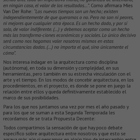
en ningún caso, el valor de los resultados…”
. Como afirmara Mies
Van Der Rohe:
“Los nuevos tiempos son un hecho; existen
independientemente de que queramos o no. Pero no son ni peores,
ni mejores que cualquier otra época. Es un hecho dado, y por sí
solo, de valor indiferente. (…) y debemos aceptar como un hecho
más las transforma-ciones económicas y sociales. Lo único decisivo
será como nos hagamos valer nosotros mismos en estas
circunstancias dadas. (…) no importa el qué, sino únicamente el
cómo”.
Nos interesa indagar en la arquitectura como disciplina
(autónoma), en toda su dimensión y complejidad, en sus
herramientas, pero también en su estrecha vinculación con el
arte y el tiempo. En los modos de concebir arquitectura, en los
procedimientos, en el proyecto, es donde se pone en juego la
relación entre ellos y queda definitivamente establecido el
marco de sus posibilidades.
Para los que nos juntamos una vez por mes el año pasado y
para los que se suman a esta Segunda Temporada les
recordamos de se trata Propuesta Decente:
Todos compartimos la sensación de que hay poco debate
específico sobre arquitectura entre nosotros y que esto se
agrava más aún si pensamos en algún tipo de intercambio entre