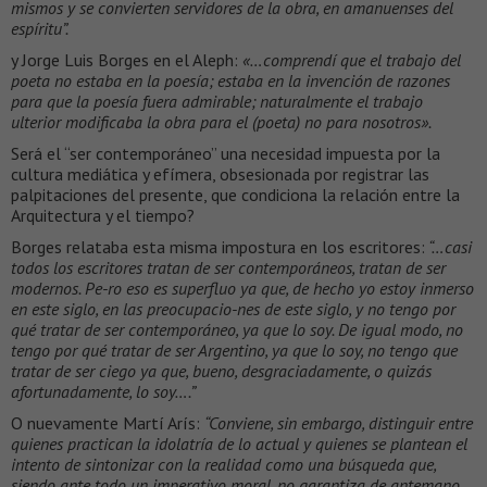
mismos y se convierten servidores de la obra, en amanuenses del
espíritu”.
y Jorge Luis Borges en el Aleph:
«…comprendí que el trabajo del
poeta no estaba en la poesía; estaba en la invención de razones
para que la poesía fuera admirable; naturalmente el trabajo
ulterior modificaba la obra para el (poeta) no para nosotros».
Será el “ser contemporáneo” una necesidad impuesta por la
cultura mediática y efímera, obsesionada por registrar las
palpitaciones del presente, que condiciona la relación entre la
Arquitectura y el tiempo?
Borges relataba esta misma impostura en los escritores:
“…casi
todos los escritores tratan de ser contemporáneos, tratan de ser
modernos. Pe-ro eso es superfluo ya que, de hecho yo estoy inmerso
en este siglo, en las preocupacio-nes de este siglo, y no tengo por
qué tratar de ser contemporáneo, ya que lo soy. De igual modo, no
tengo por qué tratar de ser Argentino, ya que lo soy, no tengo que
tratar de ser ciego ya que, bueno, desgraciadamente, o quizás
afortunadamente, lo soy….”
O nuevamente Martí Arís:
“Conviene, sin embargo, distinguir entre
quienes practican la idolatría de lo actual y quienes se plantean el
intento de sintonizar con la realidad como una búsqueda que,
siendo ante todo un imperativo moral, no garantiza de antemano,