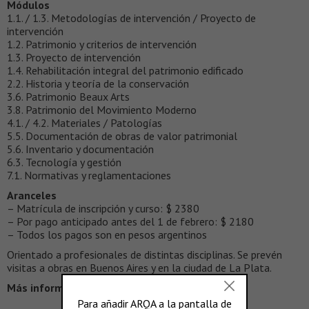
Módulos
1.1. / 1.3. Metodologías de intervención / Proyecto de
intervención
1.2. Patrimonio y criterios de intervención
1.3. Proyecto de intervención
1.4. Rehabilitación integral del patrimonio edificado
2.2. Historia y teoría de la conservación
3.6. Patrimonio Beaux Arts
3.8. Patrimonio del Movimiento Moderno
4.1. / 4.2. Materiales / Patologías
5.5. Documentación de obras de valor patrimonial
5.6. Inventario y documentación
6.3. Tecnología y gestión
7.1. Normativas y reglamentaciones
Aranceles
– Matrícula de inscripción y curso: $ 2380
– Por pago anticipado antes del 1 de febrero: $ 2180
– Todos los pagos son en pesos argentinos
Orientado a profesionales de distintas disciplinas. Se prevén
visitas a obras en Buenos Aires y en la ciudad de La Plata.
Más información >
http://cicop.blogspot.com.ar/