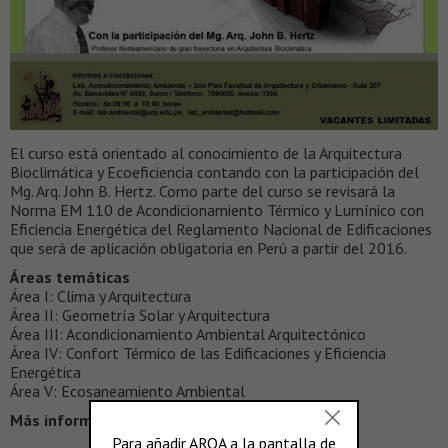
El curso está orientado al conocimiento de la Arquitectura
Bioclimática y Ecoeficiencia contando con la participación del
Mg. Arq. John B. Hertz. Como parte del curso se revisará la
Norma EM 110 de Acondicionamiento Térmico y Lumínico con
Eficiencia Energética del Reglamento Nacional de Edificaciones
que será de aplicación obligatoria en Perú a partir del 2016.
Áreas temáticas
Área I: Clima y Arquitectura
Área II: Geometría Solar y Arquitectura
Área III: Acondicionamiento Ambiental Arquitectónico
Área IV: Confort Térmico de las Edificaciones y Eficiencia
Energética
Área V: Ecosaneamiento Ambiental
Más información >
lab.ambiental@urp.edu.pe