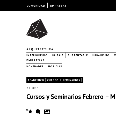
COMUNIDAD
EMPRESAS
ARQUITECTURA
INTERIORISMO
PAISAJE
SUSTENTABLE
URBANISMO
V
EMPRESAS
NOVEDADES
NOTICIAS
|
|
ACADÉMICO
CURSOS Y SEMINARIOS
7.1.2013
Cursos y Seminarios Febrero – M
0