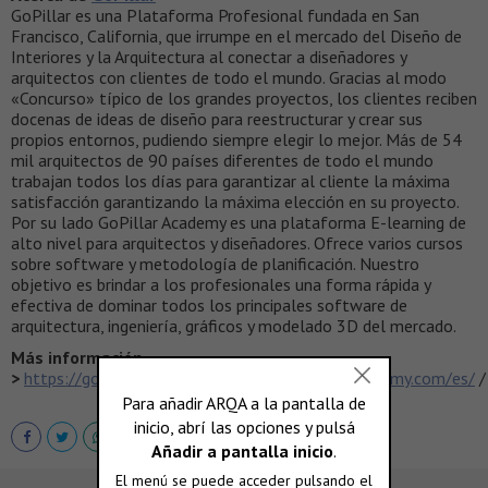
GoPillar es una Plataforma Profesional fundada en San
Francisco, California, que irrumpe en el mercado del Diseño de
Interiores y la Arquitectura al conectar a diseñadores y
arquitectos con clientes de todo el mundo. Gracias al modo
«Concurso» típico de los grandes proyectos, los clientes reciben
docenas de ideas de diseño para reestructurar y crear sus
propios entornos, pudiendo siempre elegir lo mejor. Más de 54
mil arquitectos de 90 países diferentes de todo el mundo
trabajan todos los días para garantizar al cliente la máxima
satisfacción garantizando la máxima elección en su proyecto.
Por su lado GoPillar Academy es una plataforma E-learning de
alto nivel para arquitectos y diseñadores. Ofrece varios cursos
sobre software y metodología de planificación. Nuestro
objetivo es brindar a los profesionales una forma rápida y
efectiva de dominar todos los principales software de
arquitectura, ingeniería, gráficos y modelado 3D del mercado.
Más información
>
https://gopillar.com/
/
https://www.gopillaracademy.com/es/