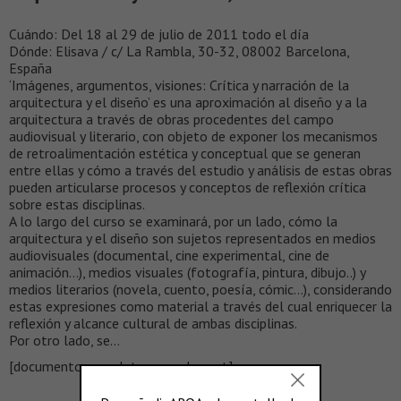
Cuándo: Del 18 al 29 de julio de 2011 todo el día
Dónde: Elisava / c/ La Rambla, 30-32, 08002 Barcelona,
España
‘Imágenes, argumentos, visiones: Crítica y narración de la
arquitectura y el diseño’ es una aproximación al diseño y a la
arquitectura a través de obras procedentes del campo
audiovisual y literario, con objeto de exponer los mecanismos
de retroalimentación estética y conceptual que se generan
entre ellas y cómo a través del estudio y análisis de estas obras
pueden articularse procesos y conceptos de reflexión crítica
sobre estas disciplinas.
A lo largo del curso se examinará, por un lado, cómo la
arquitectura y el diseño son sujetos representados en medios
audiovisuales (documental, cine experimental, cine de
animación…), medios visuales (fotografía, pintura, dibujo..) y
medios literarios (novela, cuento, poesía, cómic…), considerando
estas expresiones como material a través del cual enriquecer la
reflexión y alcance cultural de ambas disciplinas.
Por otro lado, se…
[documento completo en scalae.net]