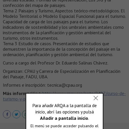
confección del mapa de paisajes.
Tema 2 Paisajes y Turismo, Aspectos teórico-metodológicos. El
Modelo Territorial o Modelo Espacial Funcional para el turismo.
Capacidad de carga de los paisajes para el turismo. Los
indicadores de sostenibilidad y los umbrales ambientales como
instrumentos de la planificación y gestión ambiental del
turismo, otros instrumentos.
Tema 3 Estudio de casos. Presentación de estudios que
demuestren la importancia de la concepción del paisaje en la
ordenación, planificación y gestión ambiental del turismo.
Curso a cargo del Profesor Dr. Eduardo Salinas Chávez.
Organizan: CPAU y Carrera de Especialización en Planificación
del Paisaje, FADU, UBA.
Informes e inscripción: tecnica@cpau.org
Más información >
http://www.cpau.org/nota/2487/curso-de-
turismo-y-paisaje