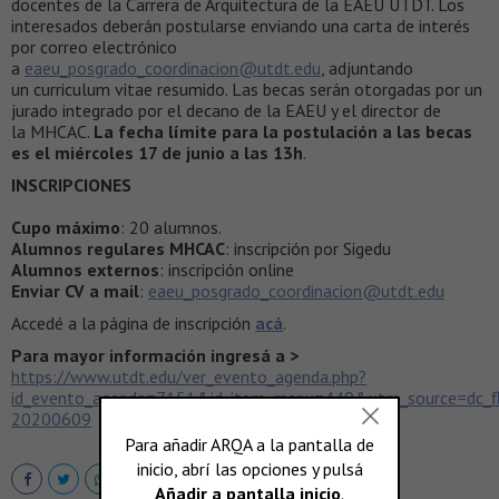
docentes de la Carrera de Arquitectura de la EAEU UTDT. Los
interesados deberán postularse enviando una carta de interés
por correo electrónico
a
eaeu_posgrado_coordinacion@utdt.edu
, adjuntando
un curriculum vitae resumido. Las becas serán otorgadas por un
jurado integrado por el decano de la EAEU y el director de
la MHCAC.
La fecha límite para la postulación a las becas
es el miércoles 17 de junio a las 13h
.
INSCRIPCIONES
Cupo máximo
: 20 alumnos.
Alumnos regulares MHCAC
: inscripción por Sigedu
Alumnos externos
: inscripción online
Enviar CV a mail
:
eaeu_posgrado_coordinacion
@utdt.edu
Accedé a la página de inscripción
acá
.
Para mayor información ingresá a >
https://www.utdt.edu/ver_evento_agenda.php?
id_evento_agenda=7151&id_item_menu=449&utm_source=dc_f
20200609