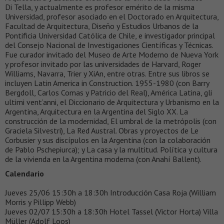
Di Tella, y actualmente es profesor emérito de la misma
Universidad, profesor asociado en el Doctorado en Arquitectura,
Facultad de Arquitectura, Diseño y Estudios Urbanos de la
Pontificia Universidad Católica de Chile, e investigador principal
del Consejo Nacional de Investigaciones Científicas y Técnicas.
Fue curador invitado del Museo de Arte Moderno de Nueva York
y profesor invitado por las universidades de Harvard, Roger
Williams, Navarra, Trier y XiAn, entre otras. Entre sus libros se
incluyen Latin America in Construction. 1955-1980 (con Barry
Bergdoll, Carlos Comas y Patricio del Real), América Latina, gli
ultimi vent’anni, el Diccionario de Arquitectura y Urbanismo en la
Argentina, Arquitectura en la Argentina del Siglo XX. La
construcción de la modernidad, El umbral de la metrópolis (con
Graciela Silvestri), La Red Austral. Obras y proyectos de Le
Corbusier y sus discípulos en la Argentina (con la colaboración
de Pablo Pschepiurca); y La casa y la multitud. Política y cultura
de la vivienda en la Argentina moderna (con Anahí Ballent).
Calendario
Jueves 25/06 15:30h a 18:30h Introducción Casa Roja (William
Morris y Pillipp Webb)
Jueves 02/07 15:30h a 18:30h Hotel Tassel (Victor Horta) Villa
Müller (Adolf Loos)