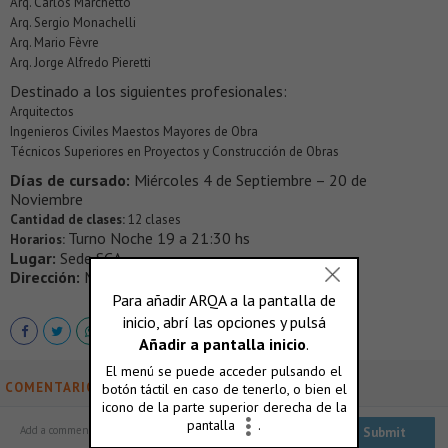
Arq. Carlos Marchetto
Arq. Sergio Monachelli
Arq. Mario Fèvre
Arq. Jorge Alfredo Pieretti
Destinado a los siguientes profesionales:
Arquitectos
Ingenieros Civiles Maestos Mayores de Obra
Técnicos Superiores en Proyectos y Construcción de Obras
Días de cursado:
Miércoles 4 de Septiembre – 20 de
Noviembre
Cantidad de clases:
12 clases
Turno Noche 19 a 21:30 hs
Horarios:
Lugar:
Sede SCA
Dirección:
Montevideo 938, CABA, Buenos Aires
COMENTARIOS