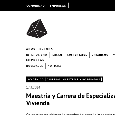
COMUNIDAD
EMPRESAS
ARQUITECTURA
INTERIORISMO
PAISAJE
SUSTENTABLE
URBANISMO
V
EMPRESAS
NOVEDADES
NOTICIAS
|
|
ACADÉMICO
CARRERAS, MAESTRÍAS Y POSGRADOS
17.3.2014
Maestría y Carrera de Especializ
Vivienda
Se encuentra abierta la inscripción para la Maestría y