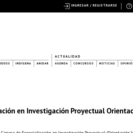
INGRESAR / REGISTRARSE
ACTUALIDAD
IDEOS
INDÍGENA
ANIDAR
AGENDA
CONCURSOS
NOTICIAS
OPINIÓ
ación en Investigación Proyectual Orienta
 Carrera de Especialización en Investigación Proyectual (Orientación V