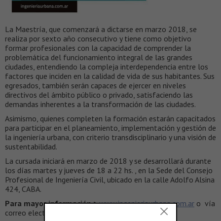
La Maestría, que comenzará a dictarse en marzo 2018, se
realiza por sexto año consecutivo y tiene como objetivo
formar profesionales con la capacidad de comprender la
problemática del funcionamiento integral de las grandes
ciudades, entendiendo la compleja interdependencia entre los
factores que inciden en la calidad de vida de sus habitantes. Sus
egresados, también serán capaces de ejercer en niveles
directivos del ámbito público o privado, satisfaciendo las
demandas inherentes a la transformación de las ciudades.
Asimismo, quienes completen la formación estarán capacitados
para participar en el planeamiento, implementación y gestión de
la ingeniería urbana, con criterio transdisciplinario y una visión de
sustentabilidad.
La cursada iniciará en marzo de 2018 y se desarrollará durante
los días martes y jueves de 18 a 22 hs. , en la Sede del Consejo
Profesional de Ingeniería Civil, ubicado en la calle Adolfo Alsina
424, CABA.
Para mayor información >
www.ingenieriaurbana.com.ar
o vía
correo electrónico a
maestria@cpic.org.ar