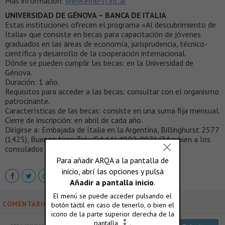
Más información:
www.emb-fr.int.ar
UNIVERSIDAD DE GÉNOVA – BANCA DE ITALIA
Estas instituciones ofrecen el programa «Al descubrimiento de
Italia» que consiste en becas para capacitación de jóvenes
graduados en las áreas de economía, jurisprudencia, técnico-
científica y desarrollo de la cooperación internacional.
Dónde se pueden cumplir las becas: en la Universidad de
Génova.
Duración: 1 año.
Requisitos para acceder a las becas: consultar con el organismo
patrocinante.
Características de las becas: consiste en una suma fija mensual.
Cierre de inscripción: en abril de cada año.
Dirigirse a: Embajada de Italia en la Argentina, Billinghurst 2577
(1425), Buenos Aires. Tel.: (54 11) 4802-0071/74 o bien a los
consulados de Italia en el país.
COMENTARIOS