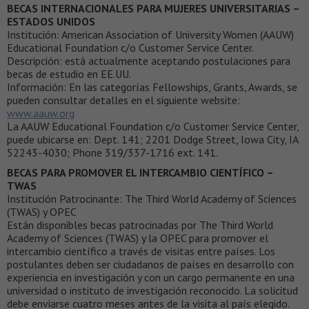
BECAS INTERNACIONALES PARA MUJERES UNIVERSITARIAS –
ESTADOS UNIDOS
Institución: American Association of University Women (AAUW)
Educational Foundation c/o Customer Service Center.
Descripción: está actualmente aceptando postulaciones para
becas de estudio en EE.UU.
Información: En las categorías Fellowships, Grants, Awards, se
pueden consultar detalles en el siguiente website:
www.aauw.org
La AAUW Educational Foundation c/o Customer Service Center,
puede ubicarse en: Dept. 141; 2201 Dodge Street, Iowa City, IA
52243-4030; Phone 319/337-1716 ext. 141.
BECAS PARA PROMOVER EL INTERCAMBIO CIENTÍFICO –
TWAS
Institución Patrocinante: The Third World Academy of Sciences
(TWAS) y OPEC
Están disponibles becas patrocinadas por The Third World
Academy of Sciences (TWAS) y la OPEC para promover el
intercambio científico a través de visitas entre países. Los
postulantes deben ser ciudadanos de países en desarrollo con
experiencia en investigación y con un cargo permanente en una
universidad o instituto de investigación reconocido. La solicitud
debe enviarse cuatro meses antes de la visita al país elegido.