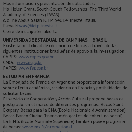
Más información y presentación de solicitudes:
Ms. Helen Grant, South-South Fellowships, The Third World
Academy of Sciences (TWAS)
c/oThe Abdus Salan ICTP, 34014 Trieste, Italia.
E-mail:
twas@ictp.trieste.it
Cierre de inscripción: abierta
UNIVERSIDADE ESTADUAL DE CAMPINAS – BRASIL
Existe la posibilidad de obtención de becas a través de las
siguientes instituciones brasileñas de apoyo a la investigación:
CAPES:
www.capes.gov.br
CNOq:
www.ncpq.br
FAPES:
www.fapesp.br
ESTUDIAR EN FRANCIA
La Embajada de Francia en Argentina proporciona información
sobre oferta académica, residencia en Francia y posibilidades de
solicitar becas.
El servicio de Cooperación y Acción Cultural propone becas de
postgrado, en el marco de diferentes programas: Becas Saint
Exupery, Becas para la ENA (Ecole Nationale d´Administration),
Becas Banco Ciudad (financiación gastos de cobertura social).
La E.N.S. (Ecole Normale Supérieure) también posee programa
de becas:
www.ens.fr/international