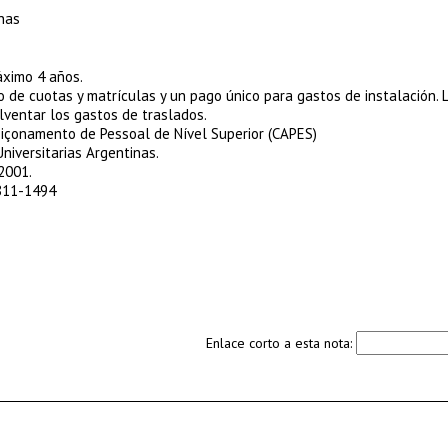
inas
áximo 4 años.
de cuotas y matrículas y un pago único para gastos de instalación. 
olventar los gastos de traslados.
içonamento de Pessoal de Nível Superior (CAPES)
Universitarias Argentinas.
 2001
.
4811-1494
Enlace corto a esta nota: