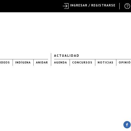
INGRESAR / REGISTRARSE
ACTUALIDAD
IDEOS
INDÍGENA
ANIDAR
AGENDA
CONCURSOS
NOTICIAS
OPINIÓ