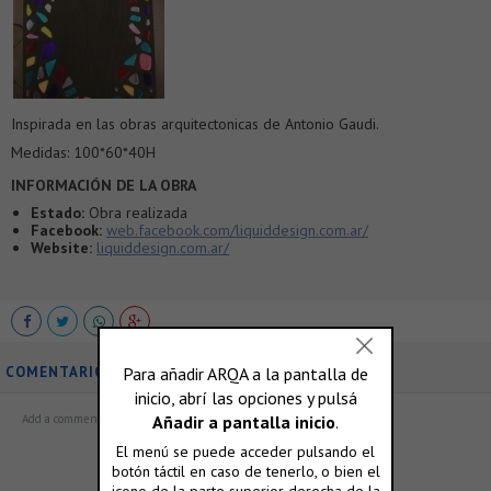
Inspirada en las obras arquitectonicas de Antonio Gaudi.
Medidas: 100*60*40H
INFORMACIÓN DE LA OBRA
Estado:
Obra realizada
Facebook:
web.facebook.com/liquiddesign.com.ar/
Website:
liquiddesign.com.ar/
COMENTARIOS
ó accedé con